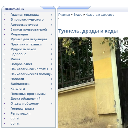
МЕНЮ САЙТА
Главная страница
Главная
»
Видео
»
Красота и здоровье
В поисках чудесного
Авторские курсы
Записи пользователей
Туннель, дрэды и кеды
Медитации
Музыка для медитаций
Практики и техники
Мудрость веков
Здоровье
Магия
Вопрос-ответ
Психологические тесты
Психологическая помощь
Новости
Библиотека
Каталоги
Полезные программы
Доска объявлений
Отдых и общение
Гостевая книга
Регистрация
donat
donat