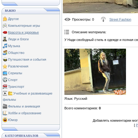
ВАЖНО
Другое
Просмотры
: 0
Street Fashion
Компьютерные игры
Описание материала
:
Красота и здоровье
Люди и блоги
У Нади свободный стиль в одежде и полная св
Музыка
Общество
Путешествия и события
Развлечения
Сериалы
Спорт
Транспорт
Учебные и развивающие
Язык
: Русский
фильмы
Фильмы и анимация
Всего комментариев
:
0
Хобби и образование
Юмор
Добавлять комментарии могу
[
Р
КАТЕГОРИИ КАНАЛОВ