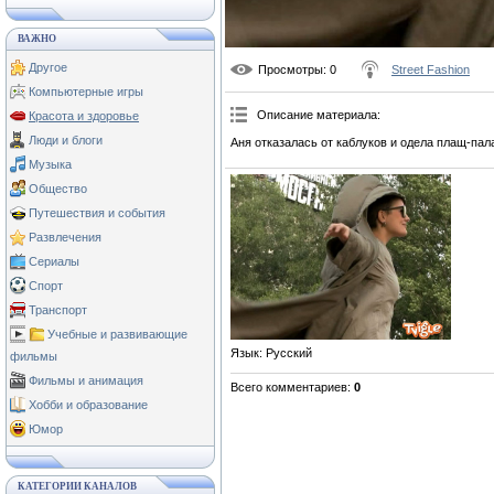
ВАЖНО
Другое
Просмотры
: 0
Street Fashion
Компьютерные игры
Описание материала
:
Красота и здоровье
Люди и блоги
Аня отказалась от каблуков и одела плащ-пал
Музыка
Общество
Путешествия и события
Развлечения
Сериалы
Спорт
Транспорт
Учебные и развивающие
Язык
: Русский
фильмы
Фильмы и анимация
Всего комментариев
:
0
Хобби и образование
Юмор
КАТЕГОРИИ КАНАЛОВ