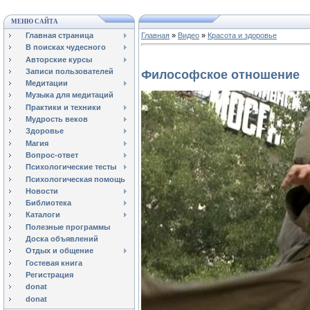
МЕНЮ САЙТА
Главная страница
Главная
»
Видео
»
Красота и здоровье
В поисках чудесного
Авторские курсы
Записи пользователей
Философское отношение
Медитации
Музыка для медитаций
Практики и техники
Мудрость веков
Здоровье
Магия
Вопрос-ответ
Психологические тесты
Психологическая помощь
Новости
Библиотека
Каталоги
Полезные программы
Доска объявлений
Отдых и общение
Гостевая книга
Регистрация
donat
donat