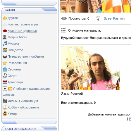
ВАЖНО
Другое
Просмотры
: 0
Street Fashion
Компьютерные игры
Описание материала
:
Красота и здоровье
Люди и блоги
Будущий психолог Яша рассказывает и демон
Музыка
Общество
Путешествия и события
Развлечения
Сериалы
Спорт
Транспорт
Учебные и развивающие
Язык
: Русский
фильмы
Фильмы и анимация
Всего комментариев
:
0
Хобби и образование
Юмор
Добавлять комментарии могу
[
Р
КАТЕГОРИИ КАНАЛОВ