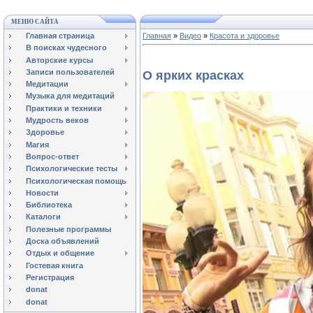
МЕНЮ САЙТА
Главная страница
Главная
»
Видео
»
Красота и здоровье
В поисках чудесного
Авторские курсы
Записи пользователей
О ярких красках
Медитации
Музыка для медитаций
Практики и техники
Мудрость веков
Здоровье
Магия
Вопрос-ответ
Психологические тесты
Психологическая помощь
Новости
Библиотека
Каталоги
Полезные программы
Доска объявлений
Отдых и общение
Гостевая книга
Регистрация
donat
donat