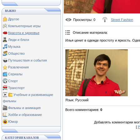
ВАЖНО
Другое
Просмотры
: 0
Street Fashion
Компьютерные игры
Описание материала
:
Красота и здоровье
Люди и блоги
Илья ценит в одежде простоту и яркость. Оде
Музыка
Общество
Путешествия и события
Развлечения
Сериалы
Спорт
Транспорт
Учебные и развивающие
Язык
: Русский
фильмы
Фильмы и анимация
Всего комментариев
:
0
Хобби и образование
Юмор
Добавлять комментарии могу
[
Р
КАТЕГОРИИ КАНАЛОВ