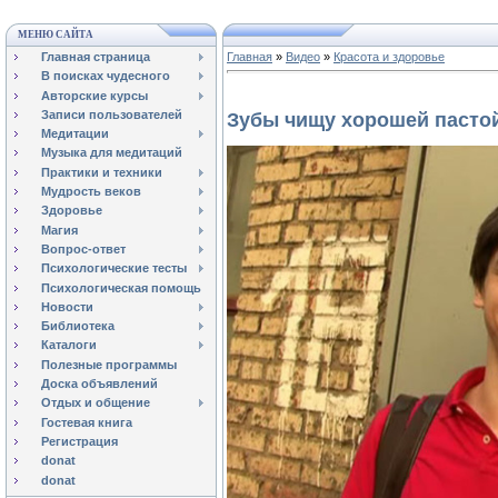
МЕНЮ САЙТА
Главная страница
Главная
»
Видео
»
Красота и здоровье
В поисках чудесного
Авторские курсы
Записи пользователей
Зубы чищу хорошей пасто
Медитации
Музыка для медитаций
Практики и техники
Мудрость веков
Здоровье
Магия
Вопрос-ответ
Психологические тесты
Психологическая помощь
Новости
Библиотека
Каталоги
Полезные программы
Доска объявлений
Отдых и общение
Гостевая книга
Регистрация
donat
donat