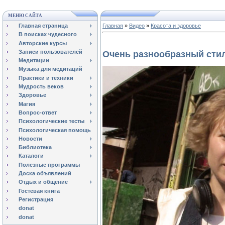
МЕНЮ САЙТА
Главная страница
Главная
»
Видео
»
Красота и здоровье
В поисках чудесного
Авторские курсы
Записи пользователей
Очень разнообразный сти
Медитации
Музыка для медитаций
Практики и техники
Мудрость веков
Здоровье
Магия
Вопрос-ответ
Психологические тесты
Психологическая помощь
Новости
Библиотека
Каталоги
Полезные программы
Доска объявлений
Отдых и общение
Гостевая книга
Регистрация
donat
donat