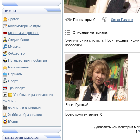
ВАЖНО
Другое
Просмотры
: 0
Street Fashion
Компьютерные игры
Описание материала
:
Красота и здоровье
Люди и блоги
Эля учится на стилиста. Носит модные туфли 
кроссовки.
Музыка
Общество
Путешествия и события
Развлечения
Сериалы
Спорт
Транспорт
Учебные и развивающие
фильмы
Язык
: Русский
Фильмы и анимация
Всего комментариев
:
0
Хобби и образование
Юмор
Добавлять комментарии могу
[
Р
КАТЕГОРИИ КАНАЛОВ