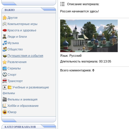
Описание материала
:
ВАЖНО
Россия начинается здесь!
Другое
Компьютерные игры
Красота и здоровье
Люди и блоги
Музыка
Общество
Язык
: Русский
Путешествия и события
Длительность материала
: 00:13:05
Развлечения
Сериалы
Всего комментариев
:
0
Спорт
Транспорт
Учебные и развивающие
фильмы
Фильмы и анимация
Хобби и образование
Юмор
КАТЕГОРИИ КАНАЛОВ