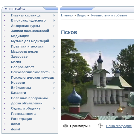
МЕНЮ САЙТА
Главная страница
Главная
»
Видео
»
Путешествия и события
В поисках чудесного
Авторские курсы
Записи пользователей
Псков
Медитации
Музыка для медитаций
Практики и техники
Мудрость веков
Здоровье
Магия
Вопрос-ответ
Психологические тесты
Психологическая помощь
Новости
Библиотека
Каталоги
Полезные программы
Доска объявлений
Отдых и общение
Гостевая книга
Регистрация
donat
Просмотры
: 0
Наша география
donat