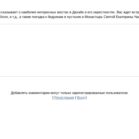
сказывает о наиболее интересных местах в Дахабе и его окрестностях. Вас ждет вс
 Холл, и т.д., а также поездка к бедуинам в пустыню и Монастырь Святой Екатерины.Час
Добавлять комментарии могут только зарегистрированные пользователи.
[
Регистрация
|
Вход
]