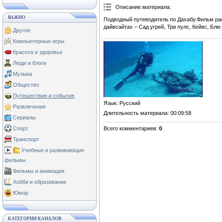
Описание материала
:
ВАЖНО
Подводный путеводитель по Дахабу.Фильм рас
дайвсайтах – Сад угрей, Три пулс, Кейвс, Блю
Другое
Компьютерные игры
Красота и здоровье
Люди и блоги
Музыка
Общество
Путешествия и события
Язык
: Русский
Развлечения
Длительность материала
: 00:09:58
Сериалы
Всего комментариев
:
0
Спорт
Транспорт
Учебные и развивающие
фильмы
Фильмы и анимация
Хобби и образование
Юмор
КАТЕГОРИИ КАНАЛОВ