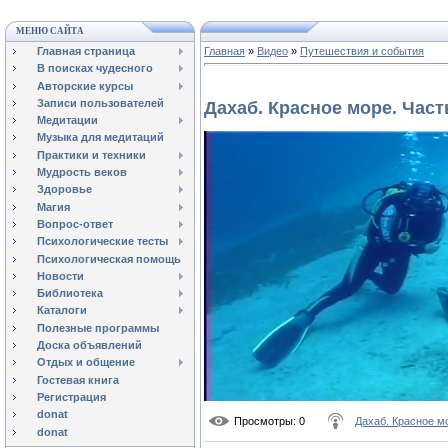
МЕНЮ САЙТА
Главная страница
Главная
»
Видео
»
Путешествия и события
В поисках чудесного
Авторские курсы
Записи пользователей
Дахаб. Красное море. Част
Медитации
Музыка для медитаций
Практики и техники
Мудрость веков
Здоровье
Магия
Вопрос-ответ
Психологические тесты
Психологическая помощь
Новости
Библиотека
Каталоги
Полезные программы
Доска объявлений
Отдых и общение
Гостевая книга
Регистрация
donat
Просмотры
: 0
Дахаб. Красное м
donat