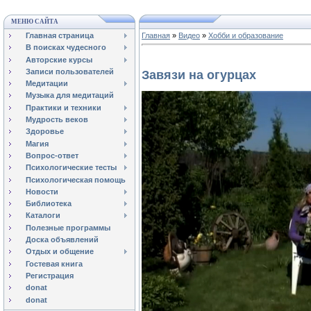
МЕНЮ САЙТА
Главная страница
Главная
»
Видео
»
Хобби и образование
В поисках чудесного
Авторские курсы
Записи пользователей
Завязи на огурцах
Медитации
Музыка для медитаций
Практики и техники
Мудрость веков
Здоровье
Магия
Вопрос-ответ
Психологические тесты
Психологическая помощь
Новости
Библиотека
Каталоги
Полезные программы
Доска объявлений
Отдых и общение
Гостевая книга
Регистрация
donat
donat