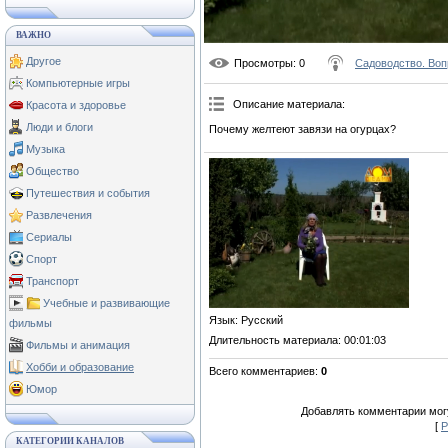
ВАЖНО
Другое
Просмотры
: 0
Садоводство. Воп
Компьютерные игры
Описание материала
:
Красота и здоровье
Люди и блоги
Почему желтеют завязи на огурцах?
Музыка
Общество
Путешествия и события
Развлечения
Сериалы
Спорт
Транспорт
Учебные и развивающие
Язык
: Русский
фильмы
Длительность материала
: 00:01:03
Фильмы и анимация
Хобби и образование
Всего комментариев
:
0
Юмор
Добавлять комментарии могу
[
Р
КАТЕГОРИИ КАНАЛОВ