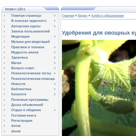
МЕНЮ САЙТА
Главная страница
Главная
»
Видео
»
Хобби и образование
В поисках чудесного
Авторские курсы
Записи пользователей
Удобрения для овощных к
Медитации
Музыка для медитаций
Практики и техники
Мудрость веков
Здоровье
Магия
Вопрос-ответ
Психологические тесты
Психологическая помощь
Новости
Библиотека
Каталоги
Полезные программы
Доска объявлений
Отдых и общение
Гостевая книга
Регистрация
donat
donat