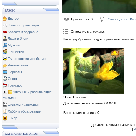
ВАЖНО
Другое
Просмотры
: 0
Садоводство. Воп
Компьютерные игры
Описание материала
:
Красота и здоровье
Люди и блоги
Какие удобрения следуют применять для ово
Музыка
Общество
Путешествия и события
Развлечения
Сериалы
Спорт
Транспорт
Учебные и развивающие
Язык
: Русский
фильмы
Длительность материала
: 00:02:18
Фильмы и анимация
Хобби и образование
Всего комментариев
:
0
Юмор
Добавлять комментарии могу
[
Р
КАТЕГОРИИ КАНАЛОВ