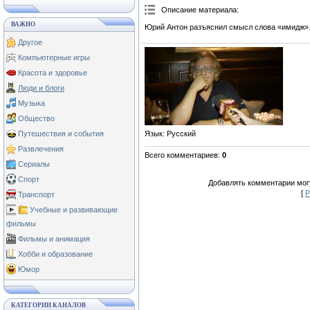
Описание материала
:
ВАЖНО
Юрий Антон разъяснил смысл слова «имидж»
Другое
Компьютерные игры
Красота и здоровье
Люди и блоги
Музыка
Общество
Язык
: Русский
Путешествия и события
Развлечения
Всего комментариев
:
0
Сериалы
Спорт
Добавлять комментарии могу
[
Р
Транспорт
Учебные и развивающие
фильмы
Фильмы и анимация
Хобби и образование
Юмор
КАТЕГОРИИ КАНАЛОВ