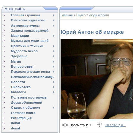
МЕНЮ САЙТА
Главная страница
Главная
»
Видео
»
Люди и блоги
В поисках чудесного
Авторские курсы
Записи пользователей
Юрий Антон об имидже
Медитации
Музыка для медитаций
Практики и техники
Мудрость веков
Здоровье
Магия
Вопрос-ответ
Психологические тесты
Психологическая помощь
Новости
Библиотека
Каталоги
Полезные программы
Доска объявлений
Отдых и общение
Гостевая книга
Регистрация
donat
Просмотры
: 0
30 секунд о...
donat