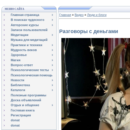
МЕНЮ САЙТА
Главная страница
Главная
»
Видео
»
Люди и блоги
В поисках чудесного
Авторские курсы
Записи пользователей
Разговоры с деньгами
Медитации
Музыка для медитаций
Практики и техники
Мудрость веков
Здоровье
Магия
Вопрос-ответ
Психологические тесты
Психологическая помощь
Новости
Библиотека
Каталоги
Полезные программы
Доска объявлений
Отдых и общение
Гостевая книга
Регистрация
donat
donat