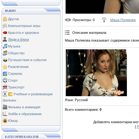
ВАЖНО
Другое
Просмотры
: 0
Маша Полякова
Компьютерные игры
Красота и здоровье
Описание материала
:
Люди и блоги
Маша Полякова показывает содержимое своег
Музыка
Общество
Путешествия и события
Развлечения
Сериалы
Спорт
Транспорт
Учебные и развивающие
Язык
: Русский
фильмы
Фильмы и анимация
Всего комментариев
:
0
Хобби и образование
Юмор
Добавлять комментарии могу
[
Р
КАТЕГОРИИ КАНАЛОВ