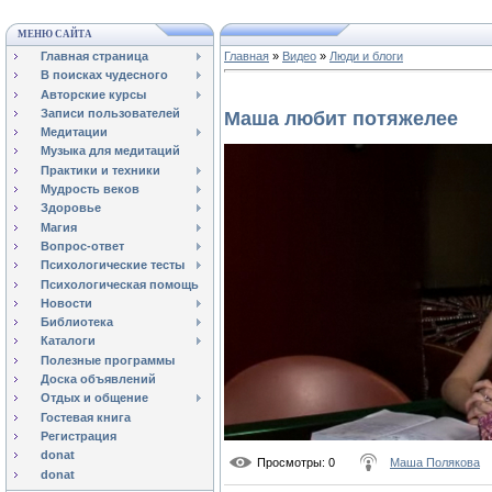
МЕНЮ САЙТА
Главная страница
Главная
»
Видео
»
Люди и блоги
В поисках чудесного
Авторские курсы
Записи пользователей
Маша любит потяжелее
Медитации
Музыка для медитаций
Практики и техники
Мудрость веков
Здоровье
Магия
Вопрос-ответ
Психологические тесты
Психологическая помощь
Новости
Библиотека
Каталоги
Полезные программы
Доска объявлений
Отдых и общение
Гостевая книга
Регистрация
donat
Просмотры
: 0
Маша Полякова
donat