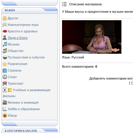
Описание материала
:
ВАЖНО
У Маши вкусы и предпочтения в музыке меня
Другое
Компьютерные игры
Красота и здоровье
Люди и блоги
Музыка
Общество
Язык
: Русский
Путешествия и события
Развлечения
Всего комментариев
:
0
Сериалы
Спорт
Добавлять комментарии могу
[
Р
Транспорт
Учебные и развивающие
фильмы
Фильмы и анимация
Хобби и образование
Юмор
КАТЕГОРИИ КАНАЛОВ