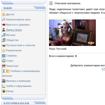
Описание материала
:
ВАЖНО
Люди, наделенные талантами, дарят нам свои
обожает общаться с творческими людьми. А к
Другое
Компьютерные игры
Красота и здоровье
Люди и блоги
Музыка
Общество
Путешествия и события
Язык
: Русский
Развлечения
Сериалы
Всего комментариев
:
0
Спорт
Добавлять комментарии могу
Транспорт
[
Р
Учебные и развивающие
фильмы
Фильмы и анимация
Хобби и образование
Юмор
КАТЕГОРИИ КАНАЛОВ