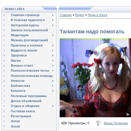
МЕНЮ САЙТА
Главная страница
Главная
»
Видео
»
Люди и блоги
В поисках чудесного
Авторские курсы
Записи пользователей
Талантам надо помогать
Медитации
Музыка для медитаций
Практики и техники
Мудрость веков
Здоровье
Магия
Вопрос-ответ
Психологические тесты
Психологическая помощь
Новости
Библиотека
Каталоги
Полезные программы
Доска объявлений
Отдых и общение
Гостевая книга
Регистрация
donat
Просмотры
: 0
Маша Полякова
donat