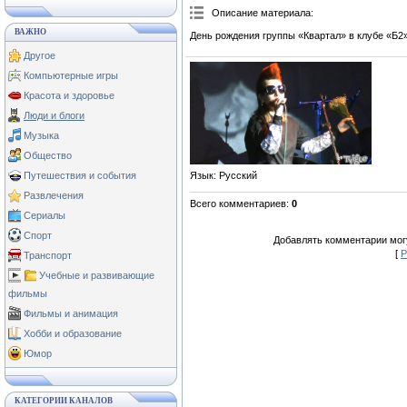
Описание материала
:
ВАЖНО
День рождения группы «Квартал» в клубе «Б2»
Другое
Компьютерные игры
Красота и здоровье
Люди и блоги
Музыка
Общество
Язык
: Русский
Путешествия и события
Развлечения
Всего комментариев
:
0
Сериалы
Спорт
Добавлять комментарии могу
[
Р
Транспорт
Учебные и развивающие
фильмы
Фильмы и анимация
Хобби и образование
Юмор
КАТЕГОРИИ КАНАЛОВ