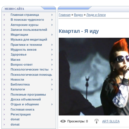
МЕНЮ САЙТА
Главная страница
Главная
»
Видео
»
Люди и блоги
В поисках чудесного
Авторские курсы
Записи пользователей
Квартал - Я иду
Медитации
Музыка для медитаций
Практики и техники
Мудрость веков
Здоровье
Магия
Вопрос-ответ
Психологические тесты
Психологическая помощь
Новости
Библиотека
Каталоги
Полезные программы
Доска объявлений
Отдых и общение
Гостевая книга
Регистрация
donat
Просмотры
: 0
ART-SLUZA
donat