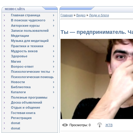
МЕНЮ САЙТА
Главная страница
Главная
»
Видео
»
Люди и блоги
В поисках чудесного
Авторские курсы
Записи пользователей
Ты — предприниматель. Ча
Медитации
Музыка для медитаций
Практики и техники
Мудрость веков
Здоровье
Магия
Вопрос-ответ
Психологические тесты
Психологическая помощь
Новости
Библиотека
Каталоги
Полезные программы
Доска объявлений
Отдых и общение
Гостевая книга
Регистрация
donat
Просмотры
: 0
ЖТВ
donat