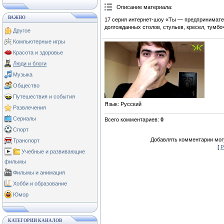
Описание материала
:
ВАЖНО
17 серия интернет-шоу «Ты — предпринимател
долгожданных столов, стульев, кресел, тумбо
Другое
Компьютерные игры
Красота и здоровье
Люди и блоги
Музыка
Общество
Путешествия и события
Язык
: Русский
Развлечения
Сериалы
Всего комментариев
:
0
Спорт
Добавлять комментарии могу
Транспорт
[
Р
Учебные и развивающие
фильмы
Фильмы и анимация
Хобби и образование
Юмор
КАТЕГОРИИ КАНАЛОВ