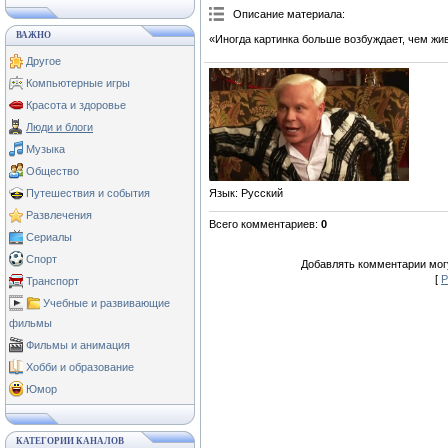
Описание материала
:
ВАЖНО
«Иногда картинка больше возбуждает, чем жи
Другое
Компьютерные игры
Красота и здоровье
Люди и блоги
Музыка
Общество
Язык
: Русский
Путешествия и события
Развлечения
Всего комментариев
:
0
Сериалы
Спорт
Добавлять комментарии могу
[
Р
Транспорт
Учебные и развивающие
фильмы
Фильмы и анимация
Хобби и образование
Юмор
КАТЕГОРИИ КАНАЛОВ