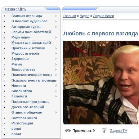
МЕНЮ САЙТА
Главная страница
Главная
»
Видео
»
Люди и блоги
В поисках чудесного
Авторские курсы
Записи пользователей
Любовь с первого взгляда
Медитации
Музыка для медитаций
Практики и техники
Мудрость веков
Здоровье
Магия
Вопрос-ответ
Психологические тесты
Психологическая помощь
Новости
Библиотека
Каталоги
Полезные программы
Доска объявлений
Отдых и общение
Гостевая книга
Регистрация
donat
Просмотры
: 0
Zадело TV
donat