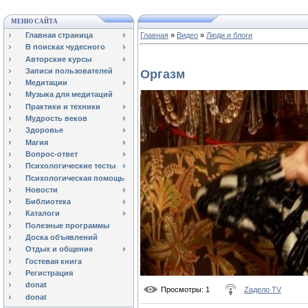
МЕНЮ САЙТА
Главная страница
Главная
»
Видео
»
Люди и блоги
В поисках чудесного
Авторские курсы
Записи пользователей
Оргазм
Медитации
Музыка для медитаций
Практики и техники
Мудрость веков
Здоровье
Магия
Вопрос-ответ
Психологические тесты
Психологическая помощь
Новости
Библиотека
Каталоги
Полезные программы
Доска объявлений
Отдых и общение
Гостевая книга
Регистрация
donat
Просмотры
: 1
Zадело TV
donat