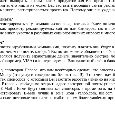
ете выбирать, реклама каких продуктов для Вас предпочтите
ните, что никто не может Вас заставить посещать сайты реклам
ь анкеты, регистрироваться просто так. Поэтому они вынуждены 
деньги?
егистрироваться у компании-спонсора, который будет опла
 как просмотр рекламируемых сайтов или баннеров, так и по
ие анкет, участие в различных социологических опросах и много
е?
яются зарубежными компаниями, поэтому платить они будут в
м чеком по почте, который Вы потом можете обналичить в банк
оляют получить заработанные деньги значительно быстрее: ч
у (например, VISA) или переводом на Ваш валютный счёт в банк
у спонсоров Первое
,
что вам необходимо сделать, это завести 
oney (эти услуги совершенно бесплатные!!!). Эти счета вам б
 тех спонсоров, с которыми Вы захотите работать (именно на ни
.
Второе -
необходимо открыть адрес электронной почты (завес
-Mail с Вами будут связываться спонсоры, а кроме того, на E
стрировать E-Mail лучше в зоне .com (yahoo.com, usa.com и
т.к. русские почтовые ящики типа mail.ru и тем более yandex.ru п