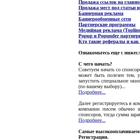
Продажа ссылок на главно
Продажа мест под статьи 
Баннерная реклама
Баннерообменные сети
Партнерские программы
Медийная реклама (Topline
Popup и Popunder партнер
Кто такие рефералы и как 
Ознакомьтесь еще с нижес
С чего начать?
Советуем начать со спонсор
может быть полезен тем, у
запустить специальное окно
(по вашему выбору)...
Подробнее...
Далее регистрируетесь в ко
компании писем обычно шл
спонсоров, тогда сумма зара
Подробнее...
Самые высокооплачиваемы
Регистрации.