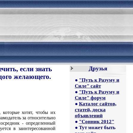
чить, если знать
Друзья
ждого желающего.
●
"Путь к Разуму и
Силе" сайт
●
"Путь к Разуму и
Силе" форум
●
Каталог сайтов,
статей, доска
 которые хотят, чтобы их
объявлений
амодатель за относительно
●
"Сонник 2012"
посредник - определенный
●
Тут может быть
уется в заинтересованной