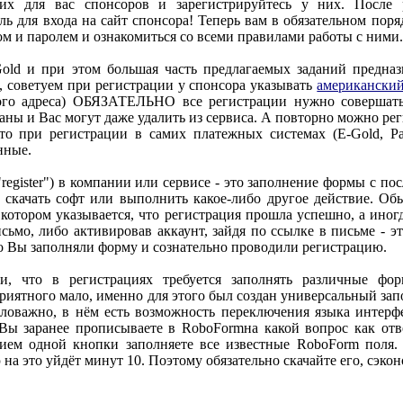
щих для вас спонсоров и зарегистрируйтесь у них. После 
ь для входа на сайт спонсора! Теперь вам в обязательном поря
м и паролем и ознакомиться со всеми правилами работы с ними.
old и при этом большая часть предлагаемых заданий предназ
 советуем при регистрации у спонсора указывать
американский
кого адреса) ОБЯЗАТЕЛЬНО все регистрации нужно совершат
таны и Вас могут даже удалить из сервиса. А повторно можно рег
что при регистрации в самих платежных системах (E-Gold, Pa
нные.
 "register") в компании или сервисе - это заполнение формы с п
 скачать софт или выполнить какое-либо другое действие. Об
котором указывается, что регистрация прошла успешно, а иног
сьмо, либо активировав аккаунт, зайдя по ссылке в письме - эт
о Вы заполняли форму и сознательно проводили регистрацию.
и, что в регистрациях требуется заполнять различные фо
риятного мало, именно для этого был создан универсальный за
аловажно, в нём есть возможность переключения языка интерф
Вы заранее прописываете в RоboFormна какой вопрос как отв
ием одной кнопки заполняете все известные RоboForm поля.
 на это уйдёт минут 10. Поэтому обязательно скачайте его, сэкон