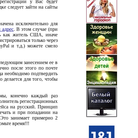
регистрации у Вас будет
дке следует зайти на сайты
начена исключительно для
 адрес
. В этом случае (при
ь как житель США, иначе
истрироваться только через
yPal и т.д.) можете смело
оследующим занесением ее в
ычно после этого по почте
да необходимо подтвердить
о делается для того, чтобы
рмы, конечно каждый раз
полнитель регистрационных
ейса на русский. Принцип
ечать и при попадании на
 Это занимает примерно 2
омьте время!!!