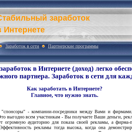
Стабильный заработок
в Интернете
Заработок в сети
Партнерские программы
аработок в Интернете (доход) легко обеспе
жного партнера. Заработок в сети для ка
Как заработать в Интернете?
Главное, что нужно знать.
т "спонсоры" - компании-посредники между Вами и фирмами,
Это выгодно всем участникам - Вы получаете Ваши деньги, рекл
ет огромную аудиторию для показа своей рекламы, а фирма-
 Эффективность рекламы тогда высока, когда она демонстрир