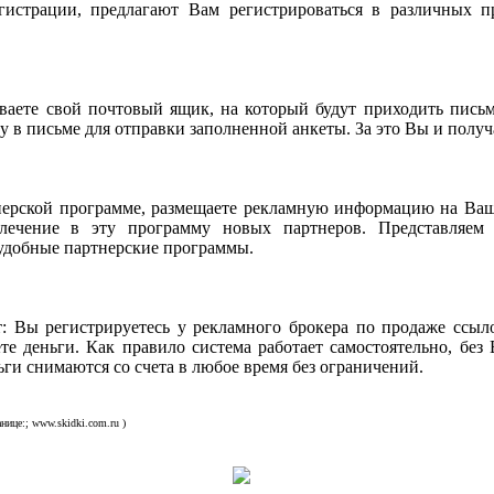
гистрации, предлагают Вам регистрироваться в различных п
аете свой почтовый ящик, на который будут приходить письм
 в письме для отправки заполненной анкеты. За это Вы и получа
нерской программе, размещаете рекламную информацию на Ваш
влечение в эту программу новых партнеров. Представляем
удобные партнерские программы.
: Вы регистрируетесь у рекламного брокера по продаже ссыло
те деньги. Как правило система работает самостоятельно, без
ьги снимаются со счета в любое время без ограничений.
нице:; www.skidki.com.ru )