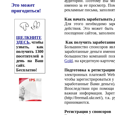
аудитории. Поэтому Вы мож
Это может
именно за ее просмотр. Пом
рекламные письма, заполнят
пригодиться!
Как начать зарабатывать 
Для этого необходимо зар
действия. Это может быть
посещение сайтов, заполнен
ЩЕЛКНИТЕ
ЗДЕСЬ
, чтобы
Как получить заработанно
узнать, как
Большинство спонсоров явл
получить 1300
заработанные деньги именны
посетителей в
большинство компаний позв
день на Ваш
Gold
, на кредитную карточк
сайт.
Бесплатно!
Подготовка к регистрации
электронных платежей WebM
чтобы зарегистрироваться у
заработанные Вами деньги)
Впоследствии при помощи E
важная информация. Зареги
(http://freemail.ukr.net/), 
принимаются.
Регистрация у спонсоров