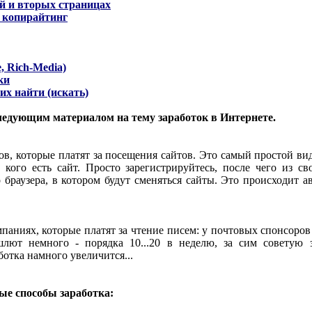
й и вторых страницах
и копирайтинг
, Rich-Media)
ки
их найти (искать)
ледующим материалом на тему заработок в Интернете.
ов, которые платят за посещения сайтов. Это самый простой вид
 кого есть сайт. Просто зарегистрируйтесь, после чего из с
 браузера, в котором будут сменяться сайты. Это происходит 
мпаниях, которые платят за чтение писем: у почтовых спонсоров
ют немного - порядка 10...20 в неделю, за сим советую з
ботка намного увеличится...
е способы заработка: