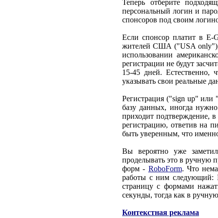
Теперь отберите подходя
персональный логин и парол
спонсоров под своим логино
Если спонсор платит в E-G
жителей США ("USA only"),
использовании американс
регистрации не будут засчи
15-45 дней. Естественно, 
указывать свои реальные да
Регистрация ("sign up" или
базу данных, иногда нужно
приходит подтверждение, в 
регистрацию, ответив на пи
быть уверенным, что именн
Вы вероятно уже заметил
проделывать это в ручную п
форм -
RоboForm
. Что нем
работы с ним следующий: 
страницу с формами нажат
секунды, тогда как в ручную
Контекстная реклама