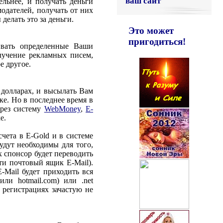
ваш сайт
льнее, и получать деньги
одателей, получать от них
делать это за деньги.
Это может
пригодиться!
чивать определенные Ваши
лучение рекламных писем,
е другое.
 долларах, и высылать Вам
е. Но в последнее время в
ерез систему
WebMoney
,
E-
е.
счета в E-Gold и в системе
удут необходимы для того,
х спонсор будет переводить
ти почтовый ящик E-Mail).
-Mail будет приходить вся
ли hotmail.com) или .net
ри регистрациях зачастую не