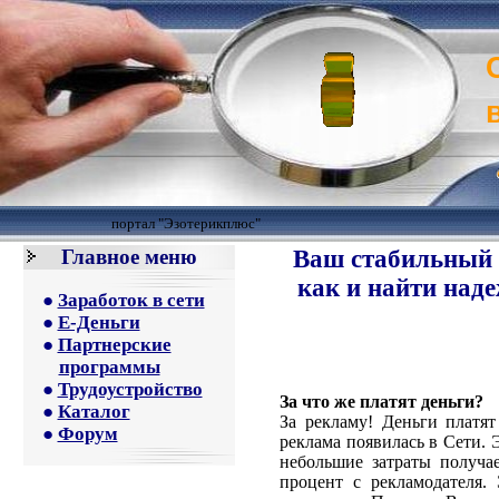
портал "Эзотерикплюс"
Главное меню
Ваш стабильный з
как и найти наде
●
Заработок в сети
●
Е-Деньги
●
Партнерские
программы
●
Трудоустройство
За что же платят деньги?
●
Каталог
За рекламу! Деньги платя
●
Форум
реклама появилась в Сети. 
небольшие затраты получа
процент с рекламодателя.