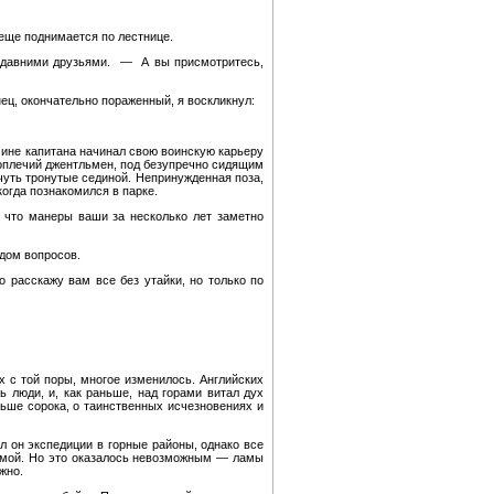
 еще поднимается по лестнице.
и давними друзьями. — А вы присмотритесь,
ец, окончательно пораженный, я воскликнул:
 чине капитана начинал свою воинскую карьеру
коплечий джентльмен, под безупречно сидящим
чуть тронутые сединой. Непринужденная поза,
когда познакомился в парке.
 что манеры ваши за несколько лет заметно
адом вопросов.
расскажу вам все без утайки, но только по
их с той поры, многое изменилось. Английских
 люди, и, как раньше, над горами витал дух
ьше сорока, о таинственных исчезновениях и
л он экспедиции в горные районы, однако все
домой. Но это оказалось невозможным — ламы
жно.