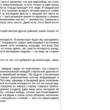
чего я заключил, что для европейца, не столь
ту невыполнимым, и путь только в один конец
есто, откуда приходят эти люди. И каждый раз
й, кто начинал всерьез интересоваться этими
И за последние двести с лишним лет никто из
ов — рассказывали время от времени о свежих
зновениями или нет — неизвестно. Говорили о
олько пять-шесть. Даже если это и были кости
торой жители других районов знали только по
 молодости. В монастыре будто бы находилось
а” открывался секрет неистощимого источника
нием тело человека, возродит его взор Ока
-то очень давно, лет триста-четыреста назад,
м пути молодыми людьми — по виду не старше
что от тех, кто добрался до монастыря, ламы
 каждым годом он чувствовал, что старость
с окончательной победой старческой дряхлости
ем живейший интерес. Не будучи стесненным
ставлял разрозненные клочки информации и
. Поэтому однажды в базарный день полковник
ся источник молодости. Но тот не сказал ему
 говорили по южную сторону главного хребта.
дленно уходили, едва лишь речь заходила об
ить сколько-нибудь точное местонахождение
 взглядом и очень четко произнес несколько
 и смешаться с толпой — все это происходило
осил: