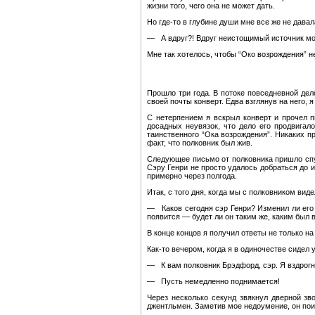
жизни того, чего она не может дать.
Но где-то в глубине души мне все же не дава
— А вдруг?! Вдруг неистощимый источник мол
Мне так хотелось, чтобы “Око возрождения” н
Прошло три года. В потоке повседневной дел
своей почты конверт. Едва взглянув на него, я
С нетерпением я вскрыл конверт и прочел п
досадных неувязок, что дело его продвигал
таинственного “Ока возрождения”. Никаких пр
факт, что полковник был жив.
Следующее письмо от полковника пришло спус
Сэру Генри не просто удалось добраться до и
примерно через полгода.
Итак, с того дня, когда мы с полковником вид
— Каков сегодня сэр Генри? Изменил ли его 
появится — будет ли он таким же, каким был в
В конце концов я получил ответы не только на
Как-то вечером, когда я в одиночестве сидел 
— К вам полковник Брэдфорд, сэр. Я вздрогн
— Пусть немедленно поднимается!
Через несколько секунд звякнул дверной зв
джентльмен. Заметив мое недоумение, он по