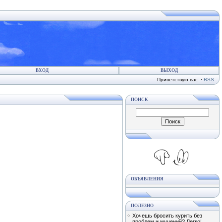
ВХОД
ВЫХОД
Приветствую вас
·
RSS
ПОИСК
ОБЪЯВЛЕНИЯ
ПОЛЕЗНО
Хочешь бросить курить без
проблем и мучений? Легко!