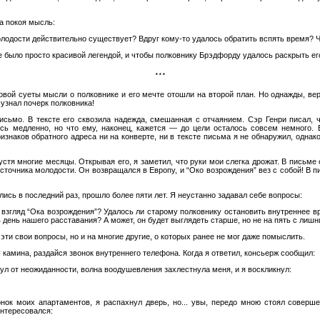
ла покоя мысль:
одости действительно существует? Вдруг кому-то удалось обратить вспять время? Чт
е было просто красивой легендой, и чтобы полковнику Брэдфорду удалось раскрыть его
* * *
овой суеты мысли о полковнике и его мечте отошли на второй план. Но однажды, в
 узнал почерк полковника!
исьмо. В тексте его сквозила надежда, смешанная с отчаянием. Сэр Генри писал,
ось медленно, но что ему, наконец, кажется — до цели осталось совсем немного. 
изнаков обратного адреса ни на конверте, ни в тексте письма я не обнаружил, одна
тя многие месяцы. Открывая его, я заметил, что руки мои слегка дрожат. В письме
сточника молодости. Он возвращался в Европу, и “Око возрождения” вез с собой! В 
елись в последний раз, прошло более пяти лет. Я неустанно задавал себе вопросы:
взгляд “Ока возрождения”? Удалось ли старому полковнику остановить внутреннее вр
 день нашего расставания? А может, он будет выглядеть старше, но не на пять с лишни
 эти свои вопросы, но и на многие другие, о которых ранее не мог даже помыслить.
у камина, раздайся звонок внутреннего телефона. Когда я ответил, консьерж сообщил:
ул от неожиданности, волна воодушевления захлестнула меня, и я воскликнул:
онок моих апартаментов, я распахнул дверь, но... увы, передо мною стоял сове
интересовался: