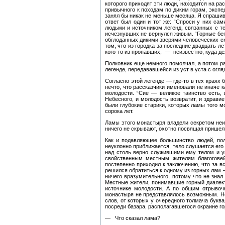
которого приходят эти люди, находится на ра
привычного к походам по диким горам, экспе
занял бы никак не меньше месяца. Я спрашива
ответ был один и тот же: “Спроси у них сам
людьми и источником легенд, связанных с те
исчезнувших не вернулся живым. “Горные бег
обглоданных дикими зверями человеческих ск
том, что из городка за последние двадцать л
кого-то из пропавших, — неизвестно, куда д
Полковник еще немного помолчал, а потом ра
легенде, передававшейся из уст в уста с огля
Согласно этой легенде — где-то в тех краях
нечто, что рассказчики именовали не иначе 
молодости. “Сие — великое таинство есть,
Небесного, и молодость возвратит, и здравие
были глубокие старики, которых ламы того 
сорока лет.
Ламы этого монастыря владели секретом неис
ничего не скрывают, охотно посвящая пришель
Как и подавляющее большинство людей, пол
неуклонно приближается, тело слушается его 
над столь верно служившими ему телом и у
свойственным местным жителям благоговей
постепенно приходил к заключению, что за в
решился обратиться к одному из горных лам 
ничего вразумительного, потому что не знал
Местные жители, понимавшие горный диалект
источнике молодости. А по общим отрывочн
монастыря не представлялось возможным. Но
слов, от которых у очередного толмача букв
посреди базара, располагавшегося окраине го
— Что сказал лама?