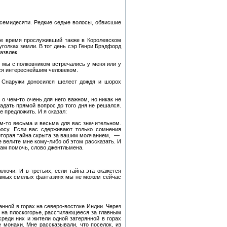
 семидесяти. Редкие седые волосы, обвисшие
рое время прослуживший также в Королевском
голках земли. В тот день сэр Генри Брэдфорд
азвлек.
ь мы с полковником встречались у меня или у
лся интереснейшим человеком.
а. Снаружи доносился шелест дождя и шорох
о чем-то очень для него важном, но никак не
адать прямой вопрос до того дня не решался.
е предложить. И я сказал:
м-то весьма и весьма для вас значительном.
осу. Если вас сдерживают только сомнения
екоторая тайна скрыта за вашим молчанием, —
е велите мне кому-либо об этом рассказать. И
вам помочь, слово джентльмена.
ключи. И в-третьих, если тайна эта окажется
в самых смелых фантазиях мы не можем сейчас
ной в горах на северо-востоке Индии. Через
, на плоскогорье, расстилающееся за главным
реди них и жители одной затерянной в горах
монахи. Мне рассказывали, что поселок, из