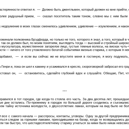
растерянности ответил я. — Должно быть джентльмен, который должен ко мне прийти,
более радушный прием, — сказал посетитель таким тоном, словно мы с ним был
ак недоумение в моих глазах сменилось удивлением, удивление — изумлением, и након
оминали полковника Брэдфорда, но только не того, которого я знал, а того, который в
е, так он должен был, по моим понятиям, выглядеть тогда — высокий и стройный широ
мускулатура, мужественное загорелое лицо, густые темные волосы, на висках чуть-
ости — ничего от того утомленного богатой событиями жизнью старика, с которым я не
бавил, — и если вы сейчас же не впустите меня в гостиную, я могу подумать,
 Генри и, пока он шел к камину и усаживался в кресло, скороговоркой забросал его гр
овал он, — остановитесь, сделайте глубокий вдох и слушайте. Обещаю, Пит, что 
* * *
авился в тот городок, где когда-то стояла его часть. За два десятка лет, прошедш
ые дни остались. По-прежнему в городок по большой дороге сходились и съезжались
ем тайну источника молодости, о двухсотлетних ламах, которым на вид было не бол
л все с самого начала — расспросы, контакты, уговоры. Одну за другой предпринима
иться следом за горными ламами, приходившими на базар, когда те возвращались 
ли так быстро, что шестидесятилетнему старику угнаться за ними было никак невозмо