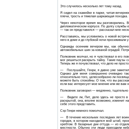
Это случилось несколько лет тому назад.
Я сидел на скамейке в парке, читая вечерн
плечи, трость и тяжелая шаркающая походка. К
Через некоторое время мы разговорились. В
дипломатическом корпусе. По долгу службы е
— так он представился — рассказал мне неск
Расставаясь, мы условились о новой встрече
него в доме и до глубокой ночи просиживали
Однажды осенним вечером мы, как обычно, 
автомобильных шин за кованой оградой. Потре
Полковник молчал, но я чувствовал в его по
мог решиться раскрыть тайну. Такие паузы с
Теперь же я почувствовал, что дело не просто
— Послушайте, Генри, я давно уже заметил,
Однако для меня совершенно очевидно так
относительно того, целесообразно ли посвящ
можете быть спокойны. О том, что вы расскаж
если вас интересует мое мнение или же вам 
Полковник заговорил — медленно, тщательно 
— Видите ли, Пит, дело здесь не просто в т
раскрытой, она, вполне возможно, изменит н
себе этого представить.
Сэр Генри немного помолчал.
— В течение нескольких последних лет воин
городок, в котором находился мой штаб, про
хребтом. В базарные дни оттуда — из отдал
местности. Обычно эти люди приходили неб