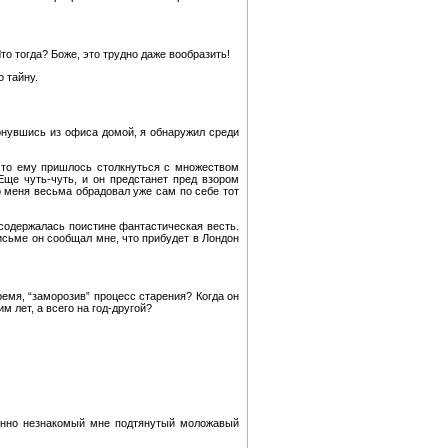
о тогда? Боже, это трудно даже вообразить!
 тайну.
ернувшись из офиса домой, я обнаружил среди
 что ему пришлось столкнуться с множеством
Еще чуть-чуть, и он предстанет пред взором
ко меня весьма обрадовал уже сам по себе тот
 содержалась поистине фантастическая весть.
письме он сообщал мне, что прибудет в Лондон
емя, “заморозив” процесс старения? Когда он
м лет, а всего на год-другой?
ршенно незнакомый мне подтянутый моложавый