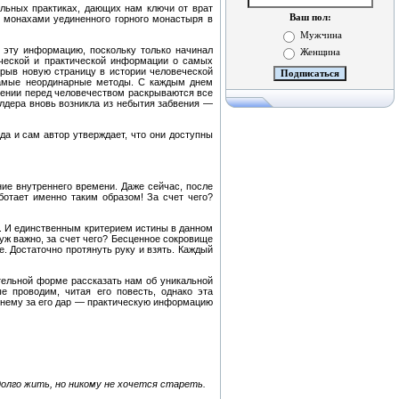
альных практиках, дающих нам ключи от врат
Ваш пол:
ь монахами уединенного горного монастыря в
Мужчина
ь эту информацию, поскольку только начинал
Женщина
тической и практической информации о самых
крыв новую страницу в истории человеческой
самые неординарные методы. С каждым днем
лении перед человечеством раскрываются все
элдера вновь возникла из небытия забвения —
да и сам автор утверждает, что они доступны
ние внутреннего времени. Даже сейчас, после
ботает именно таким образом! За счет чего?
о. И единственным критерием истины в данном
 уж важно, за счет чего? Бесценное сокровище
. Достаточно протянуть руку и взять. Каждый
тельной форме рассказать нам об уникальной
е проводим, читая его повесть, однако эта
к нему за его дар — практическую информацию
олго жить, но никому не хочется стареть.