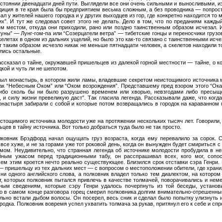
сстоянии двенадцати дней пути. Выглядели все они очень сильными и выносливыми, из 
диция в те края была бы предприятием весьма сложным, а без проводника — попрос
л у жителей нашего городка и у других выходцев из гор, где конкретно находится то м
их”. И тут же следовал совет этого не делать. Дело в том, что по преданиям кажды
м местом, откуда они приходили, рано или поздно таинственным образом исчезал. 
уны” — Лунг‑гом‑па или “Созерцатели ветра” — тибетские гонцы и переносчики груз
елетах в одном из дальних ущелий, но было это как-то связано с таинственными исче
ет таким образом исчезло никак не меньше пятнадцати человек, а скелетов находили т
елись остальные.
ссказал о тайне, окружавшей пришельцев из далекой горной местности — тайне, о ко
дкой и чуть ли не шепотом.
 был монастырь, в котором жили ламы, владевшие секретом неистощимого источника
как “Небесным Оком” или “Оком возрождения”. Представшему пред взором этого “Ок
 ибо сколь бы ни было разрушено временем или хворью, невзгодами либо пресыще
, и силу жизни превеликую даст”. Так гласила легенда. Рассказывали даже, что когда
монастыря забирали с собой и которые потом возвращались в городок на караванно
тощимого источника молодости уже на протяжении нескольких тысяч лет. Говорили, 
цев в тайну источника. Вот только добраться туда было не так просто.
ковник Брэдфорд начал ощущать груз возраста, когда ему перевалило за сорок. С
все хуже, и не за горами уже тот роковой день, когда он вынужден будет смириться 
мом. Неудивительно, что странная легенда об источнике молодости пробудила в н
ным ужасом перед традиционными табу, он расспрашивал всех, кого мог, сопо
сем этим кроется нечто реально существующее. Близился срок отставки сэра Генри
— пришельцу из тех дальних мест — с вопросом о местоположении обители, где хранил
 ни одного английского слова, а полковник владел только тем диалектом, на котором
, которых полковник пытался привлечь в качестве толмачей, поворачивались и неме
ым сведениям, которые сэру Генри удалось почерпнуть из той беседы, установ
 в самом конце разговора горец смерил полковника долгим внимательно-отрешенным
ально встали дыбом волосы. Он посерел, весь сник и сделал было попытку улизнуть
родка. Полковник вовремя успел ухватить толмача за рукав, притянул его к себе и спр