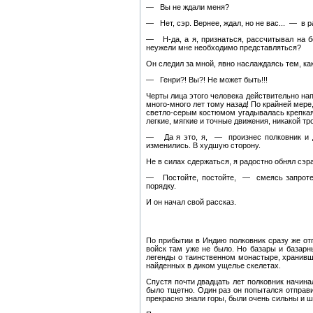
— Вы не ждали меня?
— Нет, сэр. Вернее, ждал, но не вас... — в 
— Н‑да, а я, признаться, рассчитывал на 
неужели мне необходимо представляться?
Он следил за мной, явно наслаждаясь тем, к
— Генри?! Вы?! Не может быть!!!
Черты лица этого человека действительно нап
много-много лет тому назад! По крайней мер
светло-серым костюмом угадывалась крепкая 
легкие, мягкие и точные движения, никакой тр
— Да я это, я, — произнес полковник и до
изменились. В худшую сторону.
Не в силах сдержаться, я радостно обнял сэра
— Постойте, постойте, — смеясь запротест
порядку.
И он начал свой рассказ.
По прибытии в Индию полковник сразу же отпр
войск там уже не было. Но базары и базарн
легенды о таинственном монастыре, хранивш
найденных в диком ущелье скелетах.
Спустя почти двадцать лет полковник начина
было тщетно. Один раз он попытался отправ
прекрасно знали горы, были очень сильны и ш