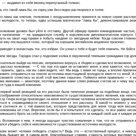
.. — выдавил из себя вконец перепуганный толмач.
, кто такой лама Кы, но горец уже бесследно растворился в толпе.
о ламы как ключом, полковник с воодушевлением принялся за новую серию расспро
е молодости, то теперь, едва услышав магическое “лама Кы”, демонстрировали ре
 полковник должен был уйти в отставку. Другой офицер принял командование частью
ое назначение — на гражданскую службу в королевском дипломатическом корпусе. 
нуть на закат над горами и побыть наедине со звездным небом. Когда совсем стемнел
 сне ему послышался голос, который на хорошем английском медленно произнес:
водит в монастырь тех, кто избран. Он узнал о тебе и будет тебя помнить. Не бойся
или звезды. Городок спал у подножия холма в окруженной темными громадами гор дол
ончательно выйдя на пенсию, непременно вернусь в Индию и сделаю все возможное, ч
рассказ полковник. — С тех пор эта идея не оставляет меня, и мне кажется, что при
хранить, здесь, как вы сами видите, нет. Мы ведь с вами не горцы, а вполне прили
дложить отправиться на поиски источника неистощимой молодости вместе со мной. А
сможете отнестись ко всей этой мистике серьезно. Поймите меня правильно — я ни
ми именами — авантюре, поэтому данное вами слово ровным счетом ни к чему вас не
ься туда в вашей компании.
 первой моей реакцией на его рассказ была типичная реакция на подобные вещи, 
 соображения относительно невозможности существования такого явления, как неист
 сэр Генри всегда производил на меня впечатление человека исключительно здравомы
ться в справедливости своего отношения к его рассказу. В какой-то момент у м
в” и соотнеся их с той важностью, которую представляла для меня тогда моя весь
полковника не стал. Впрочем, если бы я и попытался это сделать, то все равно нес
ривыкшего брать на себя всю полноту ответственности за каждый свой шаг и каждое р
. Вспоминая о нем, я иногда ощущал чувство сожаления о том, что не отправился в
арался убедить себя в невозможности существования источника молодости.
ве может человек победить старость? Ведь это — естественный процесс, и никогда
Ведь бывают же, в самом деле, благообразные старики, старость которых выглядит чу