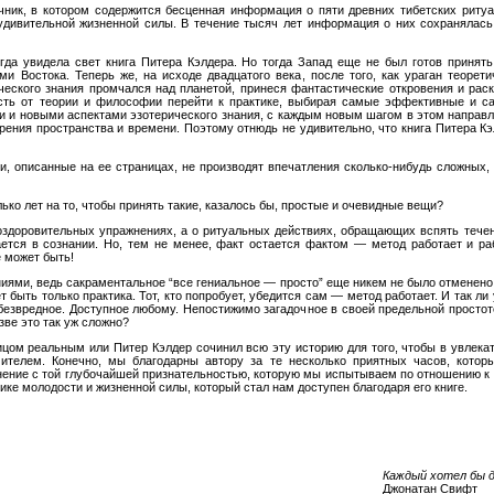
ник, в котором содержится бесценная информация о пяти древних тибетских риту
удивительной жизненной силы. В течение тысяч лет информация о них сохранялас
гда увидела свет книга Питера Кэлдера. Но тогда Запад еще не был готов принят
и Востока. Теперь же, на исходе двадцатого века, после того, как ураган теоре
ческого знания промчался над планетой, принеся фантастические откровения и рас
ость от теории и философии перейти к практике, выбирая самые эффективные и 
и и новыми аспектами эзотерического знания, с каждым новым шагом в этом направ
рения пространства и времени. Поэтому отнюдь не удивительно, что книга Питера К
и, описанные на ее страницах, не производят впечатления сколько-нибудь сложных, 
лько лет на то, чтобы принять такие, казалось бы, простые и очевидные вещи?
 оздоровительных упражнениях, а о ритуальных действиях, обращающих вспять тече
ется в сознании. Но, тем не менее, факт остается фактом — метод работает и ра
 может быть!
иями, ведь сакраментальное “все гениальное — просто” еще никем не было отменен
т быть только практика. Тот, кто попробует, убедится сам — метод работает. И так ли
безвредное. Доступное любому. Непостижимо загадочное в своей предельной простоте
азве это так уж сложно?
ицом реальным или Питер Кэлдер сочинил всю эту историю для того, чтобы в увлека
чителем. Конечно, мы благодарны автору за те несколько приятных часов, которы
внение с той глубочайшей признательностью, которую мы испытываем по отношению 
ке молодости и жизненной силы, который стал нам доступен благодаря его книге.
Каждый хотел бы д
Джонатан Свифт