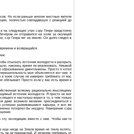
сов. Но если раньше многие местные жители
акцию, полностью совпадавшую с реакцией до
, и на следующее утро сэру Генри предстояло
Вечером он отправился на холм за околицей
о, сэр Генри лег на землю. Он долго глядел в
 времени и возвращайся.
ине.
тобы отыскать источник молодости и раскрыть
шло, наконец, время ее реализовать. Никакой
чно образованные джентльмены. Просто я хотел
 нерешительность моя объясняется вот чем: я
 в коем случае не намерен требовать от вас
 обязывает. Просто если у вас есть время и
свойственная всякому рационально мыслящему
ощимый источник молодости. Я просто не мог
слящего и настолько верил в то, о чем только
еня даже возникло желание присоединиться к
ма успешно развивавшаяся карьера, я все же
омненно потерпел бы неудачу. Намерение сэра
ешение.
 эту экспедицию вместе с ним. Чтобы как-то
 еще нигде на Земле время не текло вспять.
ть ли не прекрасной. И незачем требовать от