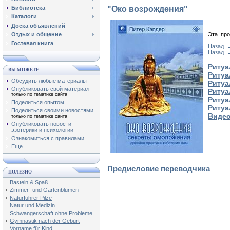
"Око возрождения"
Библиотека
Каталоги
Доска объявлений
Эта про
Отдых и общение
Гостевая книга
Назад →
Назад 
Ритуа
ВЫ МОЖЕТЕ
Ритуа
Обсудить любые материалы
Ритуа
Опубликовать свой материал
Ритуа
только по тематике сайта
Ритуа
Поделиться опытом
Ритуа
Поделиться своими новостями
Видео
только по тематике сайта
Опубликовать новости
эзотерики и психологии
Ознакомиться с правилами
Еще
Предисловие переводчика
ПОЛЕЗНО
Basteln & Spaß
Zimmer- und Gartenblumen
Naturführer Pilze
Natur und Medizin
Schwangerschaft ohne Probleme
Gymnastik nach der Geburt
Vorname für Kind