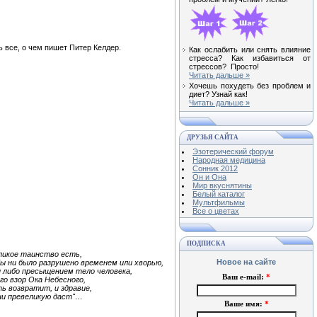
 все, о чем пишет Питер Келдер.
Как ослабить или снять влияние
стресса? Как избавиться от
стрессов? Просто!
Читать дальше »
Хочешь похудеть без проблем и
диет? Узнай как!
Читать дальше »
ДРУЗЬЯ САЙТА
Эзотерический форум
Народная медицина
Сонник 2012
Он и Она
Мир вкуснятины
Белый каталог
Мультфильмы
Все о цветах
ПОДПИСКА
ликое таинство есть,
Новое на сайте
бы ни было разрушено временем или хворью,
 либо пресыщением тело человека,
Ваш e-mail:
*
го взор Ока Небесного,
ь возвратит, и здравие,
ни превеликую даст"…
Ваше имя:
*