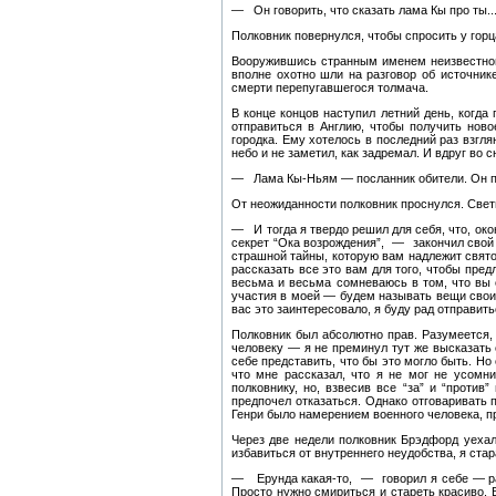
— Он говорить, что сказать лама Кы про ты.
Полковник повернулся, чтобы спросить у горца
Вооружившись странным именем неизвестног
вполне охотно шли на разговор об источник
смерти перепугавшегося толмача.
В конце концов наступил летний день, когда
отправиться в Англию, чтобы получить нов
городка. Ему хотелось в последний раз взгля
небо и не заметил, как задремал. И вдруг во
— Лама Кы‑Ньям — посланник обители. Он при
От неожиданности полковник проснулся. Свет
— И тогда я твердо решил для себя, что, ок
секрет “Ока возрождения”, — закончил свой 
страшной тайны, которую вам надлежит свято 
рассказать все это вам для того, чтобы пре
весьма и весьма сомневаюсь в том, что вы 
участия в моей — будем называть вещи свои
вас это заинтересовало, я буду рад отправит
Полковник был абсолютно прав. Разумеется,
человеку — я не преминул тут же высказать
себе представить, что бы это могло быть. Но
что мне рассказал, что я не мог не усомни
полковнику, но, взвесив все “за” и “проти
предпочел отказаться. Однако отговаривать 
Генри было намерением военного человека, п
Через две недели полковник Брэдфорд уехал
избавиться от внутреннего неудобства, я ст
— Ерунда какая-то, — говорил я себе — раз
Просто нужно смириться и стареть красиво. 