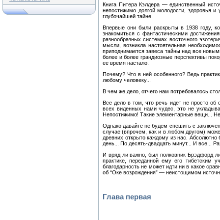
Книга Питера Кэлдера — единственный источ
непостижимо долгой молодости, здоровья и 
глубочайшей тайне.
Впервые они были раскрыты в 1938 году, ко
знакомиться с фантастическими достижениям
разнообразных системах восточного эзотери
мысли, возникла настоятельная необходим
приподнимается завеса тайны над все новым
более и более грандиозные перспективы поко
ее время настало.
Почему? Что в ней особенного? Ведь практик
любому человеку...
В чем же дело, отчего нам потребовалось сто
Все дело в том, что речь идет не просто об
всех виденных нами чудес, это не укладыва
Непостижимо! Такие элементарные вещи... Не
Однако давайте не будем спешить с заключен
случае (впрочем, как и в любом другом) може
древних открыто каждому из нас. Абсолютно 
день... По десять-двадцать минут... И все... Р
И вряд ли важно, был полковник Брэдфорд л
практике, переданной ему его тибетским у
благодарность не может идти ни в какое сра
об “Оке возрождения” — неистощимом источни
Глава первая