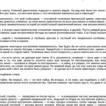
юю газету. Пожилой джентльмен подошел и присел рядом. На вид ему было лет около
то мог знать, что вся моя жизнь с того мгновения изменится раз и навсегда?
ыяснилось, что мой собеседник — отставной полковник британской армии, некото
му довелось побывать за свою жизнь практически во всех мыслимых и немыслимых у
олько занимательных историй из своей полной приключений жизни, чем весьма меня р
, и вскоре наши приятельские отношения превратились в дружбу. Почти каждый ден
 у камина, ведя неторопливые беседы на самые разнообразные темы. Сэр Генри оказа
сидели с полковником в глубоких креслах в гостиной его лондонского особняк
скивал огонь в камине.
ведении некоторую внутреннюю напряженность. Как будто бы он хотел рассказать мне 
лучались в наших беседах и раньше. Каждый раз я испытывал любопытство, однако з
 в какой-то старой тайне. Полковник явно хотел попросить у меня совета или что-то мн
 что есть нечто, не дающее вам покоя. И я, разумеется, понимаю — речь идет о че
же и то, что вам зачем-то хочется знать мое мнение по беспокоящему вас вопр
ать меня — человека в общем-то постороннего — в тайну, а я уверен, что именно н
ете мне, не узнает ни одна живая душа. По крайней мере, до тех пор, пока вы сами н
нужен мой совет, вы можете быть уверены — я сделаю все от меня зависящее, чтобы 
подбирая слова:
айне. Во-первых, это — не моя тайна. Во-вторых, я не знаю, как подобрать к ней 
аправление жизни всего человечества. Причем изменит настолько круто, что даже 
ской, службы, — продолжил он после паузы, — я командовал частью, расквартирован
ходила дорога — древний караванный путь, ведущий из Индии во внутренние районы
енных уголков внутренних районов — в наш городок стекались толпы народа. Были с
ольшой группкой — восемь-десять человек. Иногда среди них были ламы — горные 