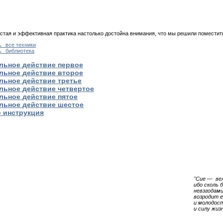
стая и эффективная практика настолько достойна внимания, что мы решили поместить
 все техники
→ библиотека
льное действие первое
льное действие второе
льное действие третье
льное действие четвертое
льное действие пятое
льное действие шестое
 инструкция
"Cиe — ве
ибо сколь 
невзгодами
возродит е
и молодост
и силу жиз