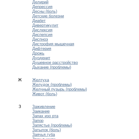
Делирий
Депрессия
Десны (боль)
Детские болезни
Диабет
Дивертикулит
Дислексия
Диспепсия
Диспноэ
Дистрофия мышечная
Дифтерия
Дрожь
Дуоденит
Душевное расстройство
Дыхание (проблемы)
Ж
Желтуха
Желудок (проблемы)
Желчный пузырь (проблемы)
Живот (боль)
З
Заживление
Заикание
Запах изо рта
Запор
Запястье (проблемы)
Затылок (боль)
Заячья губа