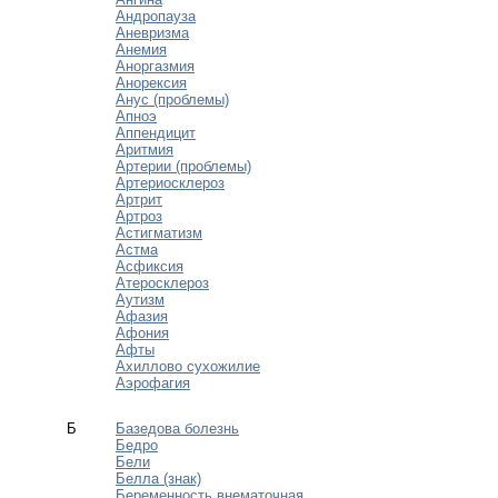
Андропауза
Аневризма
Анемия
Аноргазмия
Анорексия
Анус (проблемы)
Апноэ
Аппендицит
Аритмия
Артерии (проблемы)
Артериосклероз
Артрит
Артроз
Астигматизм
Астма
Асфиксия
Атеросклероз
Аутизм
Афазия
Афония
Афты
Ахиллово сухожилие
Аэрофагия
Б
Базедова болезнь
Бедро
Бели
Белла (знак)
Беременность внематочная