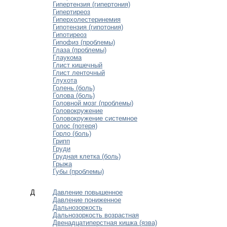
Гипертензия (гипертония)
Гипертиреоз
Гиперхолестеринемия
Гипотензия (гипотония)
Гипотиреоз
Гипофиз (проблемы)
Глаза (проблемы)
Глаукома
Глист кишечный
Глист ленточный
Глухота
Голень (боль)
Голова (боль)
Головной мозг (проблемы)
Головокружение
Головокружение системное
Голос (потеря)
Горло (боль)
Грипп
Груди
Грудная клетка (боль)
Грыжа
Губы (проблемы)
Д
Давление повышенное
Давление пониженное
Дальнозоркость
Дальнозоркость возрастная
Двенадцатиперстная кишка (язва)