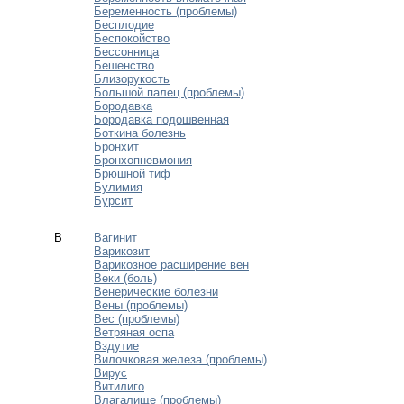
Беременность (проблемы)
Бесплодие
Беспокойство
Бессонница
Бешенство
Близорукость
Большой палец (проблемы)
Бородавка
Бородавка подошвенная
Боткина болезнь
Бронхит
Бронхопневмония
Брюшной тиф
Булимия
Бурсит
В
Вагинит
Варикозит
Варикозное расширение вен
Веки (боль)
Венерические болезни
Вены (проблемы)
Вес (проблемы)
Ветряная оспа
Вздутие
Вилочковая железа (проблемы)
Вирус
Витилиго
Влагалище (проблемы)