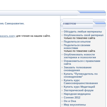
тия. Саморазвитие.
СОВЕТУЕМ
Обсудить любые материалы
Опубликовать свой материал
аказать книгу
для чтения на нашем сайте.
только по тематике сайта
Поделиться опытом
Поделиться своими
новостями
только по тематике сайта
Опубликовать новости
эзотерики и психологии
Ознакомиться с правилами
сайта
Заказать толкование
сновидения
Купить "Путеводитель по
сновидениям"
Купить курс
Самосовершенствования
Купить курс Медитаций
Эзотерический форум
Народная медицина
Сонник 2012
Он и Она
Мир вкуснятины