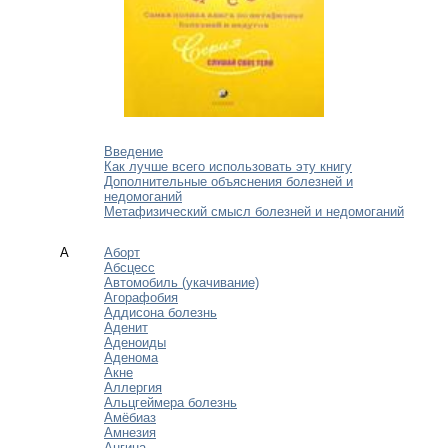
Введение
Как лучше всего использовать эту книгу
Дополнительные объяснения болезней и
недомоганий
Метафизический смысл болезней и недомоганий
А
Аборт
Абсцесс
Автомобиль (укачивание)
Агорафобия
Аддисона болезнь
Аденит
Аденоиды
Аденома
Акне
Аллергия
Альцгеймера болезнь
Амёбиаз
Амнезия
Ангина