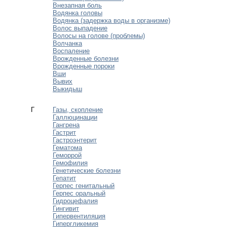
Внезапная боль
Водянка головы
Водянка (задержка воды в организме)
Волос выпадение
Волосы на голове (проблемы)
Волчанка
Воспаление
Врожденные болезни
Врожденные пороки
Вши
Вывих
Выкидыш
Г
Газы, скопление
Галлюцинации
Гангрена
Гастрит
Гастроэнтерит
Гематома
Геморрой
Гемофилия
Генетические болезни
Гепатит
Герпес генитальный
Герпес оральный
Гидроцефалия
Гингивит
Гипервентиляция
Гипергликемия