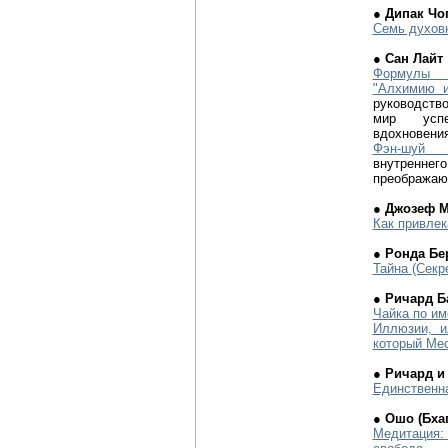
● Дипак Чо
Семь духовн
● Сан Лайт
Формулы 
"Алхимию и
руководст
мир успе
вдохновения
Фэн-шуй и
внутре
преображаю
● Джозеф 
Как привлек
● Ронда Бе
Тайна (Секр
● Ричард Б
Чайка по им
Иллюзии, и
который Мес
● Ричард и
Единственн
● Ошо (Бха
Медитация