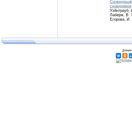
Сновидящий
сновидимое
Уэйнтрауб, 
Лаберж, В. 
Егорова, И.
Добавит