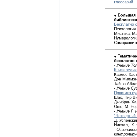
глоссарий
● Большая 
библиотека
Бесплатно с
Психология.
Мистика. Ма
Нумерологи
Саморазвити
● Тематиче
бесплатно с
-
Учение То
Книги велик
Карлос Каст
Дэн Милмэн
Тайша Абеля
- Учение С
Практика с
Шах, Пир Ви
Джибран Ха
Ошо, М. Нор
-
Учение Г. 
"Четвертый 
Д. Успенск
Николл, К. С
-
Осознанно
контролиру