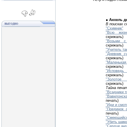
● Анхель д
В поисках с
ВЫГОДНО
"Схимник"
"Всю жиз
скрижаль)
"Возьми с
скрижаль)
"Учитель та
"Дневник с
скрижаль)
"Маленька
скрижаль)
"Исповед
скрижаль)
"Золото
скрижаль)
Тайна печа
"Всадники 
"Вавилонс
печать)
"Иди и смот
"Поединок 
печать)
"Смеющийся
"Убить шама
"Сердце анг