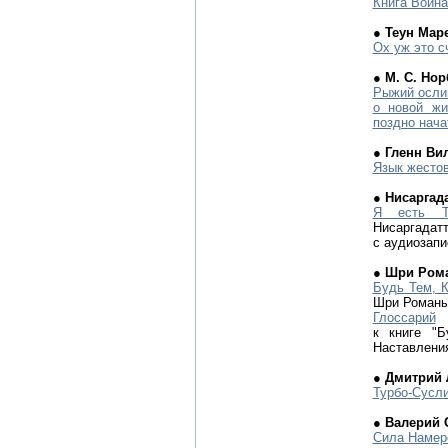
Книга Воина
● Теун Мар
Ох уж это с
● М. С. Но
Рыжий осли
о новой жи
поздно нача
● Гленн Ви
Язык жестов
● Нисаргад
Я есть Т
Нисаргадат
с аудиозапи
● Шри Ром
Будь Тем, 
Шри Роман
Глоссарий
к книге "
Наставлени
● Дмитрий
Турбо-Сусл
● Валерий 
Сила Намер