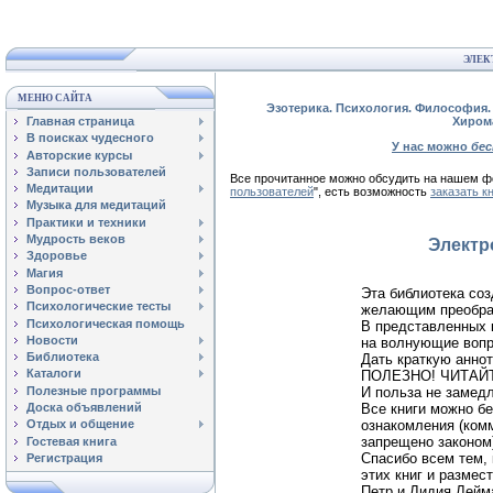
ЭЛЕК
МЕНЮ САЙТА
Эзотерика. Психология. Философия. 
Главная страница
Хиром
В поисках чудесного
У нас можно
бе
Авторские курсы
Записи пользователей
Все прочитанное можно обсудить на нашем
Медитации
пользователей
", есть возможность
заказать к
Музыка для медитаций
Практики и техники
Мудрость веков
Электр
Здоровье
Магия
Вопрос-ответ
Эта библиотека со
Психологические тесты
желающим преобраз
Психологическая помощь
В представленных 
Новости
на волнующие вопр
Библиотека
Дать краткую аннот
Каталоги
ПОЛЕЗНО! ЧИТАЙТЕ
И польза не замедл
Полезные программы
Все книги можно бе
Доска объявлений
ознакомления (ком
Отдых и общение
запрещено законом)
Гостевая книга
Спасибо всем тем,
Регистрация
этих книг и размес
Петр и Лидия Лейм