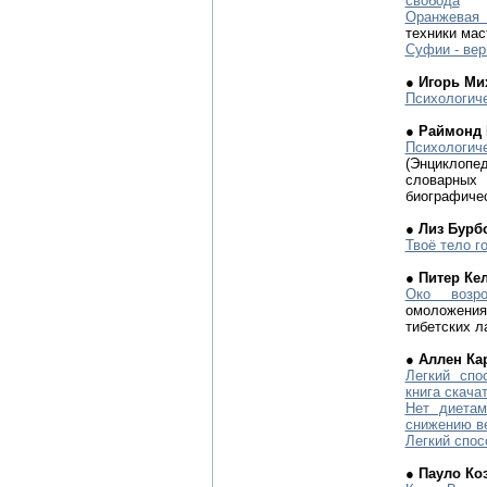
свобода
Оранжевая
техники мас
Суфии - вер
● Игорь Ми
Психологич
● Раймонд 
Психологи
(Энцикло
словарн
биографичес
● Лиз Бурб
Твоё тело г
● Питер Ке
Око возро
омоложен
тибетских л
● Аллен Ка
Легкий спо
книга скачат
Нет диетам
снижению в
Легкий спос
● Пауло Ко