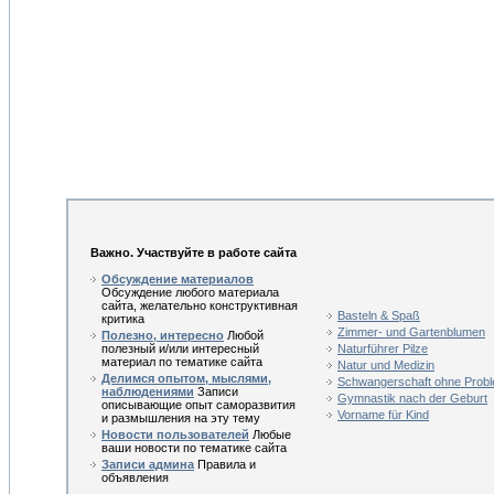
Важно. Участвуйте в работе сайта
Обсуждение материалов
Обсуждение любого материала
сайта, желательно конструктивная
Basteln & Spaß
критика
Zimmer- und Gartenblumen
Полезно, интересно
Любой
полезный и/или интересный
Naturführer Pilze
материал по тематике сайта
Natur und Medizin
Делимся опытом, мыслями,
Schwangerschaft ohne Prob
наблюдениями
Записи
Gymnastik nach der Geburt
описывающие опыт саморазвития
Vorname für Kind
и размышления на эту тему
Новости пользователей
Любые
ваши новости по тематике сайта
Записи админа
Правила и
объявления