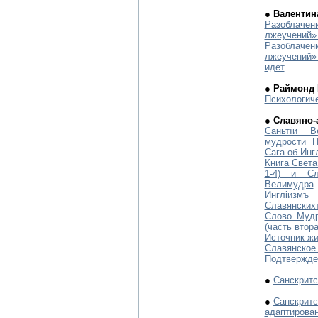
● Валентин
Разоблач
лжеучений» 
Разоблач
лжеучений
идет
● Раймонд 
Психологич
● Славяно-
Саньтïи 
мудрости 
Сага об Инг
Книга Света
1-4) и С
Велимудра
Инглiиз
Славянских
Слово Муд
(часть втора
Источник жи
Славянск
Подтвержде
●
Санскритс
●
Санскритс
адаптирова