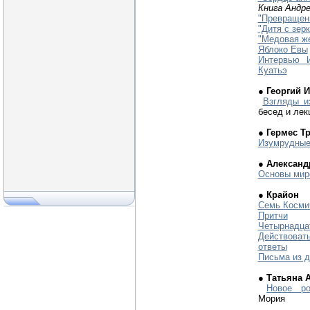
Книга Андр
"Превращен
"Дитя с зер
"Медовая ж
Яблоко Евы
Интервью 
Куатьэ
● Георгий 
Взгляды и
бесед и лек
● Гермес Т
Изумрудные
● Александ
Основы мир
● Крайон
Семь Косми
Притчи
Четырнадца
Действоват
ответы
Письма из 
● Татьяна 
Новое ро
Мория