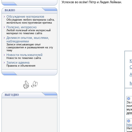
Успехов во всём! Пётр и Лидия Лейман.
ВАЖНО
Обсуждение материалов
Обсуждение любого материала сайта,
желательно конструктивная критика
Полезно, интересно
Любой полезный и/или интересный
материал по тематике сайта
Делимся опытом, мыслями,
наблюдениями
Записи описывающие опыт
саморазвития и размышления на эту
тему
Новости пользователей
Новости по тематике сайта
К
Записи админа
Правила и объявления
С
А
М
ВЫГОДНО
За 
пол
муж
дев
htt
Нет
эне