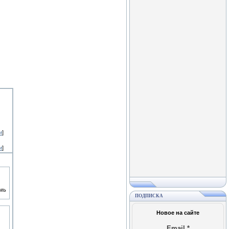
и
]
и
]
емь
ПОДПИСКА
Новое на сайте
Email
*