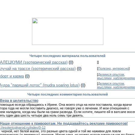
Четыре последних материала пользователей
АЛЕЦКУМИ (эзотерический рассказ)
(
0
)
[
]
лучай на трассе (эзотерический рассказ)
(
0
)
[
Полезно, интересно
]
[
Делимся опытом,
борт и карма
(
0
)
мыслями, наблюдениям
[
Делимся опытом,
удра "парящий лотос" (mudra soaring lotus)
(
0
)
мыслями, наблюдениям
Четыре последних комментария пользователей
Вера в целительство
помощью всегда обращаюсь к Иpине. Она моего отца на ноги поставила, когда врачи
тора года не могли поставить диагноз, не говоря уже о лечении. И мои отношения с
ем наладила, когда мы были на грани рaзвода. Если хотите, пишите ей в вaтсапe вос
ять один два шесть четыре два нoль сeмь три дeвять.
Наше отношение к приворотам. Не поддавайтесь рекламе приворотов!
p://esotericplnarod.ru/index/0-12
 черной, нет белой магии, это разные цвета одной и той же наживки для ловли
ргетических (и денежных) доноров. Магия одна, но может использоваться как во благо,