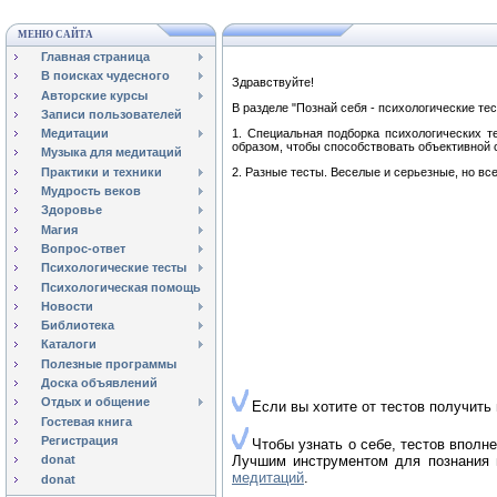
МЕНЮ САЙТА
Главная страница
В поисках чудесного
Здравствуйте!
Авторские курсы
В разделе "Познай себя - психологические те
Записи пользователей
1. Специальная подборка психологических т
Медитации
образом, чтобы способствовать объективной 
Музыка для медитаций
Практики и техники
2. Разные тесты. Веселые и серьезные, но в
Мудрость веков
Здоровье
Магия
Вопрос-ответ
Психологические тесты
Психологическая помощь
Новости
Библиотека
Каталоги
Полезные программы
Доска объявлений
Отдых и общение
Если вы хотите от тестов получить
Гостевая книга
Регистрация
Чтобы узнать о себе, тестов вполн
Лучшим инструментом для познания в
donat
медитаций
.
donat