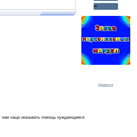
Реклама WMlink.ru
ОТ 7000 РУБЛЕЙ В ДЕНЬ
Нравится
ут нам чаще оказывать помощь нуждающимся.