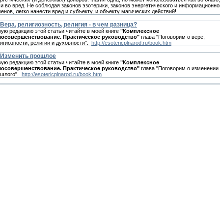
 и во вред. Не соблюдая законов эзотерики, законов энергетического и информационно
енов, легко нанести вред и субъекту, и объекту магических действий!
Вера, религиозность, религия - в чем разница?
ую редакцию этой статьи читайте в моей книге
"Комплексное
мосовершенствование. Практическое руководство"
глава "Поговорим о вере,
игиозности, религии и духовности".
http://esotericplnarod.ru/book.htm
Изменить прошлое
ую редакцию этой статьи читайте в моей книге
"Комплексное
мосовершенствование. Практическое руководство"
глава "Поговорим о изменении
ошлого".
http://esotericplnarod.ru/book.htm