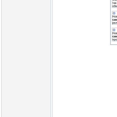
так
обм
Нов
са
рел
Нов
са
пр