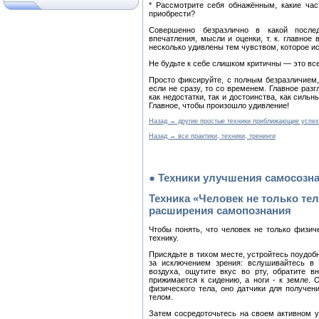
* Рассмотрите себя обнажённым, какие час
приобрести?
Совершенно безразлично в какой после
впечатления, мысли и оценки, т. к. главное
несколько удивлены тем чувством, которое и
Не будьте к себе слишком критичны — это все
Просто фиксируйте, с полным безразличием,
если не сразу, то со временем. Главное разг
как недостатки, так и достоинства, как сильн
Главное, чтобы произошло удивление!
Назад → другие простые техники приближающие успех
Назад → все практики, техники, тренинги
● Техники улучшения самосозн
Техника «Человек не только тел
расширения самопознания
Чтобы понять, что человек не только физи
технику.
Присядьте в тихом месте, устройтесь поудоб
за исключением зрения: вслушивайтесь в 
воздуха, ощутите вкус во рту, обратите в
прижимается к сидению, а ноги - к земле. 
физического тела, оно датчики для получе
телом.
Затем сосредоточьтесь на своем активном 