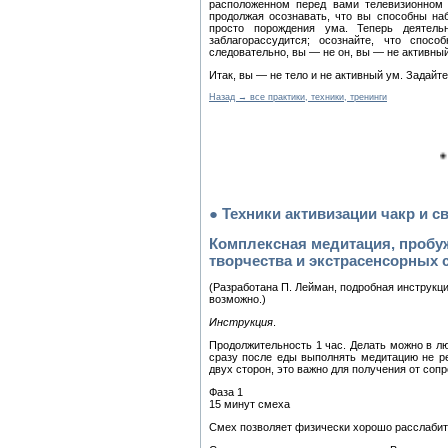
расположенном перед вами телевизионном 
продолжая осознавать, что вы способны на
просто порождения ума. Теперь деятел
заблагорассудится; осознайте, что спос
следовательно, вы — не он, вы — не активный
Итак, вы — не тело и не активный ум. Задайт
Назад → все практики, техники, тренинги
● Если
● Техники активизации чакр и 
Комплексная медитация, пробу
творчества и экстрасенсорных 
(Разработана П. Лейман, подробная инструкци
возможно.)
Инструкция
.
Продолжительность 1 час. Делать можно в лю
сразу после еды выполнять медитацию не ре
двух сторон, это важно для получения от со
Фаза 1
15 минут смеха
Смех позволяет физически хорошо расслабит