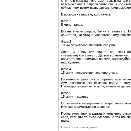
Стоя или сидя начните смеяться. В начале 
истерическим. Не прерывайте его. В нас сто
сейчас, чем потом разрушительными эмоция
В помощь - запись чужого смеха.
Фаза 2
5 минут танца.
Встаньте, если сидели. Начните танцевать. 
двигаться, как угодно. Доверьтесь ему, оно з
Фаза 3
10 минут успокоения активного ума.
Лягте на спину или сядьте, но чтобы об
специальную музыку (с Дельта волнами част
обратите свое внимание на тело, наблюдайте 
наблюдайте.
Фаза 4
15 минут успокоение пассивного ума.
Не меняйте принятой комфортной позы, не от
Аум, позволяющего быстрее войти в медит
Наблюдайте свой ум, мысли, ничего не делая,
Фаза 5
15 минут тишины.
Оставайтесь неподвижны с закрытыми глазам
Никаких комментариев и оценок.
После окончания медитации медленно открой
себя, если что-то было сделано не так или ч
надо.
Скачать сопровождение