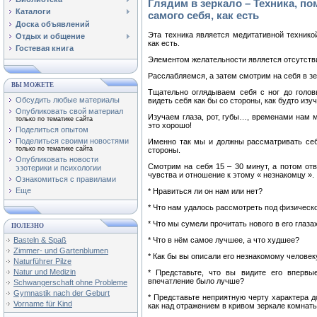
Глядим в зеркало – Техника, п
Каталоги
самого себя, как есть
Доска объявлений
Эта техника является медитативной технико
Отдых и общение
как есть.
Гостевая книга
Элементом желательности является отсутстви
Расслабляемся, а затем смотрим на себя в зе
ВЫ МОЖЕТЕ
Тщательно оглядываем себя с ног до голов
Обсудить любые материалы
видеть себя как бы со стороны, как будто изу
Опубликовать свой материал
Изучаем глаза, рот, губы…, временами нам м
только по тематике сайта
это хорошо!
Поделиться опытом
Поделиться своими новостями
Именно так мы и должны рассматривать себя
только по тематике сайта
стороны.
Опубликовать новости
Смотрим на себя 15 – 30 минут, а потом от
эзотерики и психологии
чувства и отношение к этому « незнакомцу ».
Ознакомиться с правилами
Еще
* Нравиться ли он нам или нет?
* Что нам удалось рассмотреть под физическ
* Что мы сумели прочитать нового в его глаза
ПОЛЕЗНО
* Что в нём самое лучшее, а что худшее?
Basteln & Spaß
Zimmer- und Gartenblumen
* Как бы вы описали его незнакомому человеку
Naturführer Pilze
Natur und Medizin
* Представьте, что вы видите его впервы
впечатление было лучше?
Schwangerschaft ohne Probleme
Gymnastik nach der Geburt
* Представьте неприятную черту характера д
Vorname für Kind
как над отражением в кривом зеркале комнат