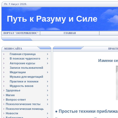
Пт. 7 Август 2026.
Путь к Разуму и Силе
ПОРТАЛ "ЭЗОТЕРИКПЛЮС"
ГЛАВНАЯ
МЕНЮ САЙТА
ПРАКТИ
Главная страница
В поисках чудесного
Измени се
Авторские курсы
Записи пользователей
Медитации
Музыка для медитаций
Практики и техники
Мудрость веков
Здоровье
Магия
Вопрос-ответ
Психологические тесты
Психологическая помощь
● Простые техники приближ
Новости
Библиотека