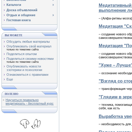
Медитативный 
Каталоги
выполнение л
Доска объявлений
Отдых и общение
– (Алфа-ритмы мозга
Гостевая книга
Медитация "Ск
– создание нового об
ВЫ МОЖЕТЕ
самосовершенствова
Обсудить любые материалы
Медитация "По
Опубликовать свой материал
только по тематике сайта
– создание нового об
Поделиться опытом
самосовершенствова
Поделиться своими новостями
только по тематике сайта
"Хуже – Лучше
Опубликовать новости
эзотерики и психологии
– осознание необход
Ознакомиться с правилами
Еще
"Взгляд со ст
– трансформация чер
ПОЛЕЗНО
"Глядим в зер
Научиться правильно
медитироать - бесплатный курс
– техника, помогающа
себя, как есть
Выработка уве
– необходимость для