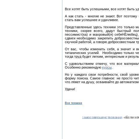
Все хотят быть успешными, все хотят быть у
А как стать - многие не знают. Вот поэто
стать вам успешнее и удачливее.
Представленные здесь техники это только м
техники, скорее всего, дадут быстрый по
пессимист(ка) и махровый(я) себяНЕлюбец),
сдвиги необходимо закрепить добросовестным
скучной работой, а говорю добросовестным т
От вас, чтобы изменить себя, а значит и в
титанических усилий. Необходимо только че
тогда труд будет легким, интересным и резул
С удовольствием отмечу, что все материа
Особенно рекомендую
курсы
.
Но у каждого свои потребности, свой уров
форму поиска. Самое главное: не просто чита
что ляжет на душу, осваивайте до автоматизм
Удачи!
Все техники
у, то нужна система. В этом поможет наш
курс самосовершенствования
«Если хочешь 