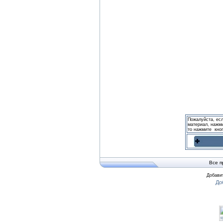
Пожалуйста, ес
материал, нажми
то нажмите кно
Все п
Добавит