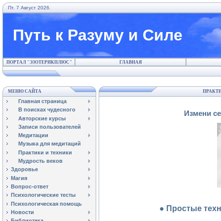
Пт. 7 Август 2026.
Путь к Разуму и Силе
ПОРТАЛ "ЭЗОТЕРИКПЛЮС"
ГЛАВНАЯ
МЕНЮ САЙТА
ПРАКТИ
Главная страница
В поисках чудесного
Измени се
Авторские курсы
Записи пользователей
Медитации
Музыка для медитаций
Практики и техники
Мудрость веков
Здоровье
Магия
Вопрос-ответ
Психологические тесты
Психологическая помощь
● Простые тех
Новости
Библиотека