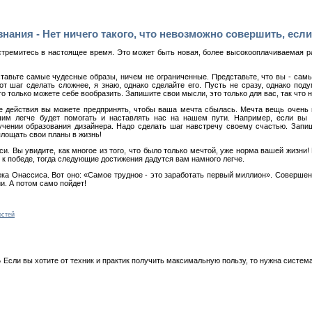
ания - Нет ничего такого, что невозможно совершить, если 
 стремитесь в настоящее время. Это может быть новая, более высокооплачиваемая р
ставьте самые чудесные образы, ничем не ограниченные. Представьте, что вы - са
от шаг сделать сложнее, я знаю, однако сделайте его. Пусть не сразу, однако по
 только можете себе вообразить. Запишите свои мысли, это только для вас, так что н
ые действия вы можете предпринять, чтобы ваша мечта сбылась. Мечта вещь очень 
им легче будет помогать и наставлять нас на нашем пути. Например, если вы м
учении образования дизайнера. Надо сделать шаг навстречу своему счастью. Запи
лощать свои планы в жизнь!
си. Вы увидите, как многое из того, что было только мечтой, уже норма вашей жизни!
 к победе, тогда следующие достижения дадутся вам намного легче.
ка Онассиса. Вот оно: «Самое трудное - это заработать первый миллион». Соверше
и. А потом само пойдет!
остей
 вы хотите от техник и практик получить максимальную пользу, то нужна система. В