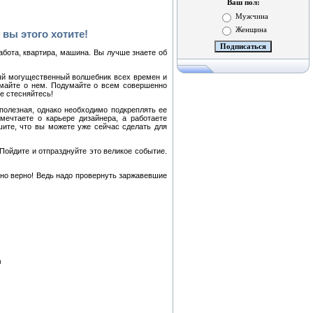
Ваш пол:
Мужчина
Женщина
вы этого хотите!
абота, квартира, машина. Вы лучше знаете об
мый могущественный волшебник всех времен и
думайте о нем. Подумайте о всем совершенно
е стесняйтесь!
полезная, однако необходимо подкреплять ее
ечтаете о карьере дизайнера, а работаете
шите, что вы можете уже сейчас сделать для
 Пойдите и отпразднуйте это великое событие.
нно верно! Ведь надо провернуть заржавевшие
 этом поможет наш
курс самосовершенствования
«Если хочешь быть здоровым, счастл