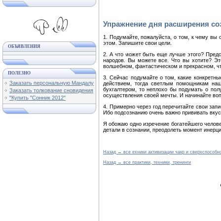
Упражнение дня расширения созн
1. Подумайте, пожалуйста, о том, к чему вы
этом. Запишите свои цели.
ОБЪЯВЛЕНИЯ
2. А что может быть еще лучше этого? Пред
народов. Вы можете все. Что вы хотите? Эт
волшебном, фантастическом и прекрасном, что
ПОЛЕЗНО
3. Сейчас подумайте о том, какие конкретн
Заказать персональную Мандалу
действием, тогда светлым помощникам наш
бухгалтером, то неплохо бы подумать о пол
Заказать толкование сновидения
осуществления своей мечты. И начинайте воп
"Купить "Сонник 2012"
4. Примерно через год перечитайте свои запи
Ибо подсознанию очень важно прививать вкус
Я обожаю одно изречение богатейшего челове
детали в сознании, преодолеть момент инерци
Назад → все ехники активизации чакр и сверхспособн
Назад → все практики, техники, тренинги
● Если