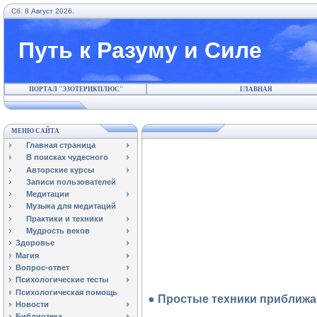
Сб. 8 Август 2026.
Путь к Разуму и Силе
ПОРТАЛ "ЭЗОТЕРИКПЛЮС"
ГЛАВНАЯ
МЕНЮ САЙТА
Главная страница
В поисках чудесного
Авторские курсы
Записи пользователей
Медитации
Музыка для медитаций
Практики и техники
Мудрость веков
Здоровье
Магия
Вопрос-ответ
Психологические тесты
Психологическая помощь
● Простые техники приближ
Новости
Библиотека