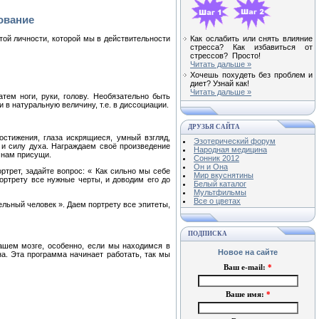
ование
Как ослабить или снять влияние
 той личности, которой мы в действительности
стресса? Как избавиться от
стрессов? Просто!
Читать дальше »
Хочешь похудеть без проблем и
диет? Узнай как!
Читать дальше »
атем ноги, руки, голову. Необязательно быть
в натуральную величину, т.е. в диссоциации.
ДРУЗЬЯ САЙТА
остижения, глаза искрящиеся, умный взгляд,
Эзотерический форум
 и силу духа. Награждаем своё произведение
Народная медицина
е нам присущи.
Сонник 2012
Он и Она
ортрет, задайте вопрос: « Как сильно мы себе
Мир вкуснятины
портрету все нужные черты, и доводим его до
Белый каталог
Мультфильмы
Все о цветах
ельный человек ». Даем портрету все эпитеты,
ПОДПИСКА
нашем мозге, особенно, если мы находимся в
Новое на сайте
на. Эта программа начинает работать, так мы
Ваш e-mail:
*
Ваше имя:
*