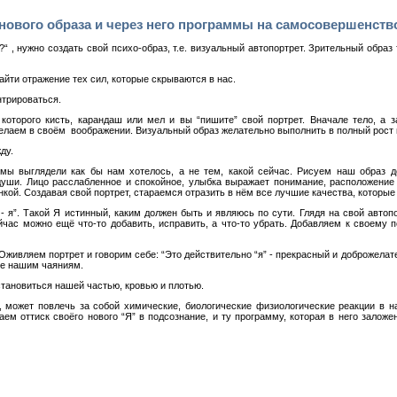
нового образа и через него программы на самосовершенств
 ?“ , нужно создать свой психо-образ, т.е. визуальный автопортрет. Зрительный образ
айти отражение тех сил, которые скрываются в нас.
нтрироваться.
которого кисть, карандаш или мел и вы “пишите” свой портрет. Вначале тело, а з
елаем в своём воображении. Визуальный образ желательно выполнить в полный рост и 
ду.
мы выглядели как бы нам хотелось, а не тем, какой сейчас. Рисуем наш образ д
уши. Лицо расслабленное и спокойное, улыбка выражает понимание, расположение
нкой. Создавая свой портрет, стараемся отразить в нём все лучшие качества, которы
 - я”. Такой Я истинный, каким должен быть и являюсь по сути. Глядя на свой автоп
час можно ещё что-то добавить, исправить, а что-то убрать. Добавляем к своему 
 Оживляем портрет и говорим себе: “Это действительно “я” - прекрасный и доброжелат
ие нашим чаяниям.
 становиться нашей частью, кровью и плотью.
, может повлечь за собой химические, биологические физиологические реакции в 
аем оттиск своёго нового “Я” в подсознание, и ту программу, которая в него заложе