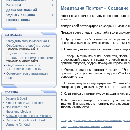
Каталоги
Медитация Портрет – Создание 
Доска объявлений
Отдых и общение
Чтобы было легче ответить на вопрос „ кто я
являемся.
Гостевая книга
Увидев свой автопортрет со стороны, можно н
Прежде всего следует расслабиться и сконце
ВЫ МОЖЕТЕ
1. Представьте себя художником, в руках у 
Обсудить любые материалы
профессиональным художником т. к. это мы д
Опубликовать свой материал
только по тематике сайта
2. Наносим детали, волосы, глаза, обувь, одеж
Поделиться опытом
З. Теперь можно изменить сёбя так, чтобы 
Поделиться своими новостями
отражающий радость сердца и спокойствие д
только по тематике сайта
прямой фигурой, бодрой походкой, гордой оса
Опубликовать новости
эзотерики и психологии
4. Окиньте взглядом портрет и скажите: “Это
нравимся, когда счастливы и здоровы? » Сей
Ознакомиться с правилами
совершенства.
Еще
5. Ставим подпись под портретом: “Это — я”.
которые приходят нам на ум, соответствующ
ПОЛЕЗНО
6. Сливаемся с портретом, он входит в нас и
Basteln & Spaß
Любая мысль, которая возникает у человека
Zimmer- und Gartenblumen
трансе. Вглядываясь в портрет, мы закладыв
Naturführer Pilze
творим самих себя.
Natur und Medizin
Schwangerschaft ohne Probleme
Gymnastik nach der Geburt
Назад → другие простые техники приближающие успех
Vorname für Kind
Назад → все практики, техники, тренинги