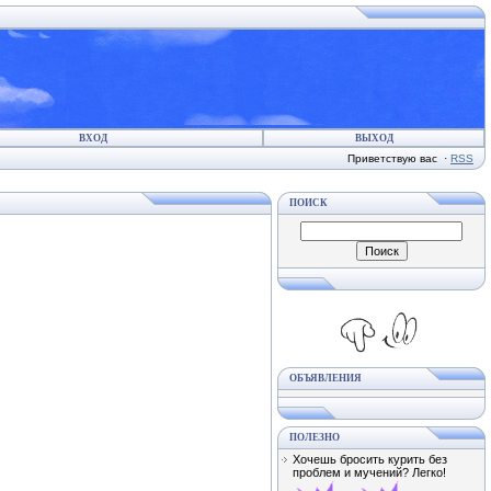
ВХОД
ВЫХОД
Приветствую вас
·
RSS
ПОИСК
ОБЪЯВЛЕНИЯ
ПОЛЕЗНО
Хочешь бросить курить без
проблем и мучений? Легко!