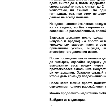
вдох, считая до 4, потом задержите
снова сделайте паузу, считая до 2.
челюстями, ни языком. Это один
пятнадцать раз, при этом не допу
далеко не всегда полезна.
На вдохе наполняйте легкие возду
их на выдохе, но без напряжения
совершенно расслабленным, спокой
Задержав дыхание после вдоха, 
ненужно и вредно) - а просто ос
«воздушным шаром», паря в возд
применяйте усилий, ощущая, к
атмосферного давления извне.
После последнего цикла полного ды
до четырех, сделайте задержку д
вытолкните весь воздух через
проталкивался сквозь них. Почувс
ритму дыхания. Заключительный ц
чтобы дать команду подсознанию н
После этого можно просто полежа
ощущением полного расслабления т
Можно продолжить медитацию любым
Выйдите из медитации.