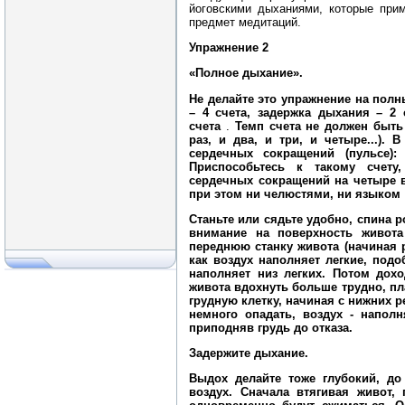
йоговскими дыханиями, которые прим
предмет медитаций.
Упражнение 2
«Полное дыхание».
Не делайте это упражнение на пол
– 4 счета, задержка дыхания – 2 
счета
.
Темп счета не должен быт
раз, и два, и три, и четыре...).
сердечных сокращений (пульсе):
Приспособьтесь к такому счету
сердечных сокращений на четыре в
при этом ни челюстями, ни языком
Станьте или сядьте удобно, спина 
внимание на поверхность живот
переднюю станку живота (начиная р
как воздух наполняет легкие, под
наполняет низ легких. Потом дох
живота вдохнуть больше трудно, пл
грудную клетку, начиная с нижних р
немного опадать, воздух - наполн
приподняв грудь до отказа.
Задержите дыхание.
Выдох делайте тоже глубокий, до
воздух. Сначала втягивая живот,