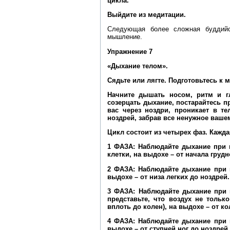
цикла.
Выйдите из медитации.
Следующая более сложная буддийск
мышление.
Упражнение 7
«Дыхание телом».
Сядьте или лягте. Подготовьтесь к 
Начните дышать носом, ритм и г
созерцать дыхание, постарайтесь п
вас через ноздри, проникает в т
ноздрей, забрав все ненужное вашем
Цикл состоит из четырех фаз. Кажда
1 ФАЗА: Наблюдайте дыхание при в
клетки, на выдохе – от начала грудн
2 ФАЗА: Наблюдайте дыхание при в
выдохе – от низа легких до ноздрей.
3 ФАЗА: Наблюдайте дыхание при в
представьте, что воздух не тольк
вплоть до колен), на выдохе – от ко
4 ФАЗА: Наблюдайте дыхание при в
выдохе – от ступней ног до ноздрей.