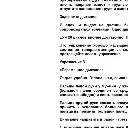
одновременно будут сжиматься. О
плечи, напрягая живот и грудную
отпустите напряжение груди и живот
Задержите дыхание.
И вдох, и выдох не должны бы
сопровождаться толчками. Одно дви
15 – 20 циклов вполне достаточно. 
Это упражнение хорошо насыщает
состояния гипервентиляции легк
прекращайте делать упражнение.
Упражнение 3
«Переменное дыхание».
Сядьте удобно. Голова, шея, спина 
Пальцы левой руки у мужчин (у же
(большой палец соединён со сре
свисают свободно) и кисть располо
Пальцы другой руки сложить след
прижать к основанию большого п
пальца выпрямить, большой палец о
Внимание направить в район «третье
С помощью пальцев правой руки (