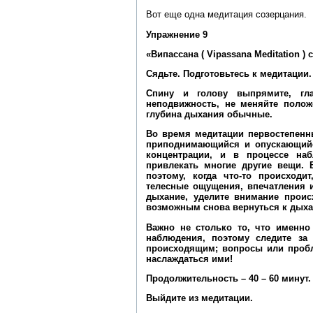
Вот еще одна медитация созерцания.
Упражнение 9
«Випассана ( Vipassana Meditation ) 
Сядьте. Подготовьтесь к медитации.
Спину и голову выпрямите, гла
неподвижность, не меняйте полож
глубина дыхания обычные.
Во время медитации первостепенн
приподнимающийся и опускающийся
концентрации, и в процессе на
привлекать многие другие вещи. 
поэтому, когда что-то происходи
телесные ощущения, впечатления и
дыхание, уделите внимание проис
возможным снова вернуться к дых
Важно не столько то, что именно
наблюдения, поэтому следите за
происходящим; вопросы или пробл
наслаждаться ими!
Продолжительность – 40 – 60 минут.
Выйдите из медитации.