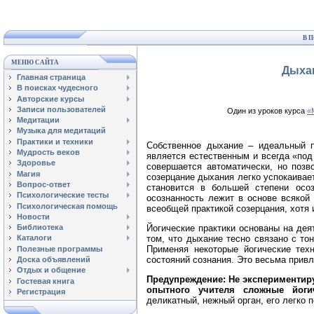
В 
МЕНЮ САЙТА
Дыха
Главная страница
В поисках чудесного
Авторские курсы
Записи пользователей
Один из уроков курса
«
Медитации
Музыка для медитаций
Практики и техники
Собственное дыхание – идеальный п
Мудрость веков
является естественным и всегда «под 
Здоровье
совершается автоматически, но позв
Магия
созерцание дыхания легко успокаивае
Вопрос-ответ
становится в большей степени осо
Психологические тесты
осознанность лежит в основе всякой
Психологическая помощь
всеобщей практикой созерцания, хотя
Новости
Йогические практики основаны на де
Библиотека
том, что дыхание тесно связано с то
Каталоги
Применяя некоторые йогические тех
Полезные программы
состояний сознания. Это весьма привл
Доска объявлений
Отдых и общение
Предупреждение: Не экспериментиру
Гостевая книга
опытного учителя сложные йоги
Регистрация
деликатный, нежный орган, его легко 