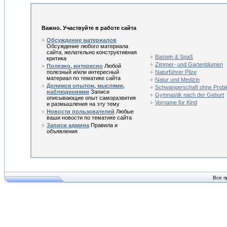
Важно. Участвуйте в работе сайта
Обсуждение материалов
Обсуждение любого материала
сайта, желательно конструктивная
Basteln & Spaß
критика
Zimmer- und Gartenblumen
Полезно, интересно
Любой
полезный и/или интересный
Naturführer Pilze
материал по тематике сайта
Natur und Medizin
Делимся опытом, мыслями,
Schwangerschaft ohne Prob
наблюдениями
Записи
Gymnastik nach der Geburt
описывающие опыт саморазвития
Vorname für Kind
и размышления на эту тему
Новости пользователей
Любые
ваши новости по тематике сайта
Записи админа
Правила и
объявления
Все п