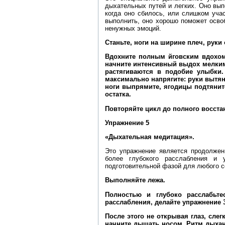
дыхательных путей и легких. Оно вып
когда оно сбилось, или слишком уча
выполнить, оно хорошо поможет освоб
ненужных эмоций.
Станьте, ноги на ширине плеч, рук
Вдохните полным йговским вдохом 
начните интенсивный выдох мелким
растягиваются в подобие улыбки.
максимально напрягите: руки вытяни
ноги выпрямите, ягодицы подтянит
остатка.
Повторяйте цикл до полного восст
Упражнение 5
«Дыхательная медитация».
Это упражнение является продолжен
более глубокого расслабления и 
подготовительной фазой для любого со
Выполняйте лежа.
Полностью и глубоко расслабьте
расслабления, делайте упражнение 3
После этого не открывая глаз, сле
начните дышать носом. Ритм дыхан