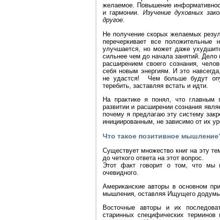
желаемое. Повышение информативност
и гармонии.
Изучение духовных зако
другое.
Не получение скорых желаемых резул
перечеркивает все положительные н
улучшается, но может даже ухудшитс
сильнее чем до начала занятий. Дело 
расширением своего сознания, челов
себя новым энергиям. И это навсегда
не удастся! Чем больше будут опу
теребить, заставляя встать и идти.
На практике я понял, что главным 
развитии и расширении сознания я
почему я предлагаю эту систему зак
инициированным, не зависимо от их ур
Что такое позитивное мышление
Существует множество книг на эту тем
до четкого ответа на этот вопрос.
Этот факт говорит о том, что мы
очевидного.
Американские авторы в основном при
мышления, оставляя Ищущего додумыват
Восточные авторы и их последова
старинных специфических терминов 