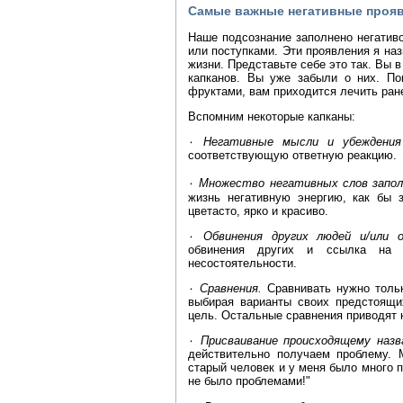
Самые важные негативные прояв
Наше подсознание заполнено негатив
или поступками. Эти проявления я наз
жизни. Представьте себе это так. Вы 
капканов. Вы уже забыли о них. По
фруктами, вам приходится лечить ран
Вспомним некоторые капканы:
۰
Негативные мысли и убеждения
соответствующую ответную реакцию.
۰
Множество негативных слов запол
жизнь негативную энергию, как бы 
цветасто, ярко и красиво.
۰
Обвинения других людей и/или 
обвинения других и ссылка на о
несостоятельности.
۰
Сравнения.
Сравнивать нужно тольк
выбирая варианты своих предстоящи
цель. Остальные сравнения приводят к
۰
Присваивание происходящему назва
действительно получаем проблему. М
старый человек и у меня было много 
не было проблемами!"