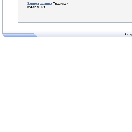
Записи админа
Правила и
объявления
Все п