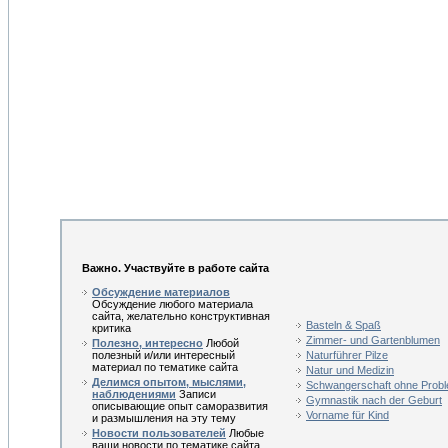
Важно. Участвуйте в работе сайта
Обсуждение материалов
Обсуждение любого материала
сайта, желательно конструктивная
Basteln & Spaß
критика
Zimmer- und Gartenblumen
Полезно, интересно
Любой
полезный и/или интересный
Naturführer Pilze
материал по тематике сайта
Natur und Medizin
Делимся опытом, мыслями,
Schwangerschaft ohne Prob
наблюдениями
Записи
Gymnastik nach der Geburt
описывающие опыт саморазвития
Vorname für Kind
и размышления на эту тему
Новости пользователей
Любые
ваши новости по тематике сайта