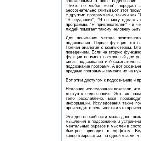
заложенными в наше подсознание. 
"Никто не любит меня", передает
бессознательно считывают этот посыл
с другими программами, такими как "Я
"Я неудачник", "Я не могу сделать 
программы. "Я привлекателен" - и ч
людей помогает такому человеку быт
Для понимания метода позитивног
подсознания. Первая функция это н
Полная аналогия с компьютером. Вто
поведением. Если на вторую функцию 
функции он имеет постоянный доступ
связь подсознания и бессознательн
подсознание программ. А вот осознан
вредные программы заменив их на ну
Вот этим доступом к подсознанию и п
Недавние исследования показали, что 
доступ к подсознанию. Это так назы
тело расслаблено, мозг производ
информации. Исследования также пок
происходит в реальности и что проис
Эти две способности мозга дают воз
мышления в подсознание и устранени
ментальных образов и мыслей в состо
быстрее приводит к эффекту. Ве
концентрироваться на одной мысли, чт