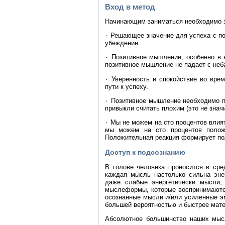
Вход в метод
Начинающим заниматься необходимо з
۰ Решающее значение для успеха с п
убеждение.
۰ Позитивное мышление, особенно в 
позитивное мышление не падает с неба
۰ Уверенность и спокойствие во вре
пути к успеху.
۰ Позитивное мышление необходимо п
привыкли считать плохим (это не знач
۰ Мы не можем на сто процентов влият
мы можем на сто процентов положи
Положительная реакция формирует пол
Доступ к подсознанию
В голове человека проносится в ср
каждая мысль настолько сильна энер
даже слабые энергетически мысли, 
мыслеформы, которые воспринимаются
осознанные мысли и/или усиленные э
большей вероятностью и быстрее мат
Абсолютное большинство наших мысл