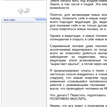
Земля начала жить под воздействием
Земле, в том числе и людей. Эти из
возможности.
Понятно, для активизации новых воз
новому, позволить себе и новым энер
ВЫГОДНО
всего подходит медитация. Да, меди
для познания себя и не только духов
стали появляться новые техники, но и
Однако и медитации, и новые техник
потенциалом и открыть в себе новые 
Современный человек даже пенсион
исключением) медитировать по полд
всего не позволяют добиться желае
наблюдения за пациентами, пись
медитацию и/или всевозможные те
"вырастают крылья", а потом через не
Я проанализировал откаты и понял 
настолько сильно внедрилось в сознан
снаружи), что новым энергиям труд
изменения сложившейся человеческ
работой с развивающими техниками с
высок, что провоцирует человека 
Что делать? Перестать подпитывать 
ПОЗИТИВНО МЫСЛИТЬ.
Уверен, что все знают о позитивном