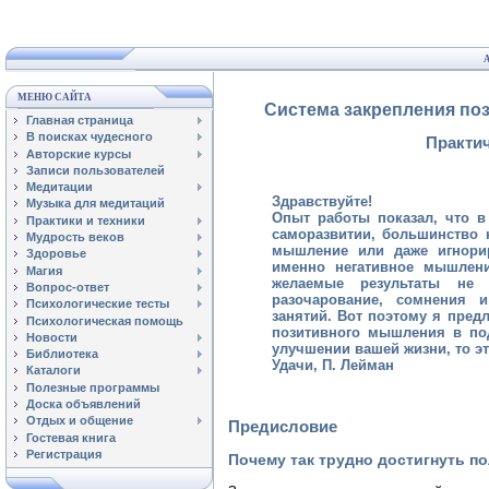
МЕНЮ САЙТА
Система закрепления по
Главная страница
В поисках чудесного
Практи
Авторские курсы
Записи пользователей
Медитации
Здравствуйте!
Музыка для медитаций
Опыт работы показал, что в
Практики и техники
саморазвитии, большинство 
Мудрость веков
мышление или даже игнорир
Здоровье
именно негативное мышлени
Магия
желаемые результаты не 
Вопрос-ответ
разочарование, сомнения 
Психологические тесты
занятий. Вот поэтому я пред
Психологическая помощь
позитивного мышления в под
Новости
улучшении вашей жизни, то эт
Библиотека
Удачи, П. Лейман
Каталоги
Полезные программы
Доска объявлений
Отдых и общение
Предисловие
Гостевая книга
Регистрация
Почему так трудно достигнуть п