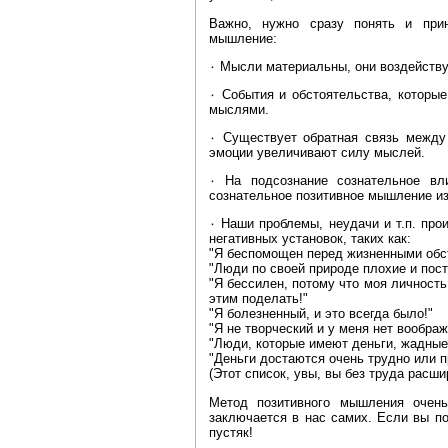
Важно, нужно сразу понять и прин
мышление:
۰ Мысли материальны, они воздейств
۰ События и обстоятельства, которы
мыслями.
۰ Существует обратная связь межд
эмоции увеличивают силу мыслей.
۰ На подсознание сознательное вли
сознательное позитивное мышление из
۰ Наши проблемы, неудачи и т.п. про
негативных установок, таких как:
"Я беспомощен перед жизненными обс
"Люди по своей природе плохие и пос
"Я бессилен, потому что моя личность
этим поделать!"
"Я болезненный, и это всегда было!"
"Я не творческий и у меня нет воображ
"Люди, которые имеют деньги, жадные 
"Деньги достаются очень трудно или 
(Этот список, увы, вы без труда расш
Метод позитивного мышления очень 
заключается в нас самих. Если вы п
пустяк!