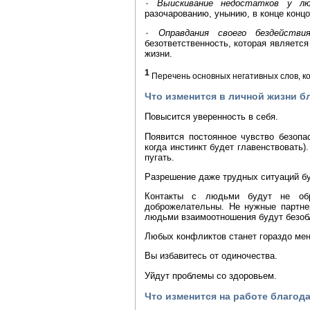
۰
Выискивание недостатков у л
разочарованию, унынию, в конце конц
۰
Оправдания своего бездействи
безответственность, которая является
жизни.
1
Перечень основных негативных слов, к
Что изменится в личной жизни 
Повысится уверенность в себя.
Появится постоянное чувство безопа
когда инстинкт будет главенствовать
пугать.
Разрешение даже трудных ситуаций бу
Контакты с людьми будут не об
доброжелательны. Не нужные партне
людьми взаимоотношения будут безоб
Любых конфликтов станет гораздо мень
Вы избавитесь от одиночества.
Уйдут проблемы со здоровьем.
Что изменится на работе благо