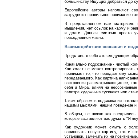
большинству Ищущих добраться до су
Европейские авторы наполняют св
затрудняют правильное понимание тог
В представленном вам материале н
мышления, нет ссылок на карму и ре
и долге. Данная система просто у
повседневной жизни.
Взаимодействие сознания и под
Представьте себе это следующим обр
Изначально подсознание - чистый холс
Как холст не может контролировать т
принимает то, что передает ему созна
передаваемого. Как картина написанн
настроения рассматривающих ее, так
себя и Мира, влияя на неосознанные
палитре художника тускнеют или стано
Таким образом в подсознании накапл
нашими мыслями, нашим поведение и 
В общем, не важно как внедрились 
которые заставляют вас думать "Я неуд
Как художник может смыть с холс
нарисовать новую картину, так и со
установки, заменить их на позитивные.