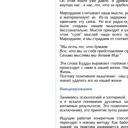
Об этом знали уже давно. В древни
внутри нас - в нас, то, что за предел
Мироздание считывает наши мысли, ре
и материализует их. Из-за задержк
замечаем эту связь. Но все радости
были созданы нашим мышлением
бессознательно. Мысли приходят и ух
этом "супе" мыслей чаще всего пр
Мироздание, и мы страдаем от соотве
"Мы есть то, что думаем.
Все, что мы из себя представляем 
Своими мыслями мы делаем Мир."
Эти слова Будды выражают глубокое п
происходит с нами в нашей жизни. Н
Жизнь.
Поэтому позитивное мышление - наш р
значит удалить его из нашей жизни.
Инициирование
Занимаясь психологией и эзотерикой, 
и я искали понимания духовных за
желаемых результатов. Это позволило
исключение), это принятие
пути
разви
Ищущие работая конкретным способ
переходят к новому методу. Как бабо
знаний на практике развивается ин