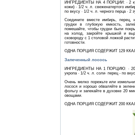
ИНГРЕДИЕНТЫ НА 4 ПОРЦИИ: · 2 кури
кожи) · 1/2 ч. л. свеженатертого имбир
по вкусу · 1/2 ч. л. черного перца · 2 
Соедините вместе имбирь, перец, 
грудки в глубокую емкость, зал
помешайте, чтобы грудки были покр
на холод, закройте крышкой и выд
сковороду с 1 столовой ложкой расти
готовности.
ОДНА ПОРЦИЯ СОДЕРЖИТ 129 ККА
Запеченный лосось
ИНГРЕДИЕНТЫ НА 1 ПОРЦИЮ: · 200 г
укропа · 1/2 ч. л. соли· перец - по вкус
Очень мелко порежьте или измельчи
лосося и хорошо обваляйте в зелени
фольгу и запекайте в духовке 20 м
овощами.
ОДНА ПОРЦИЯ СОДЕРЖИТ 200 ККА