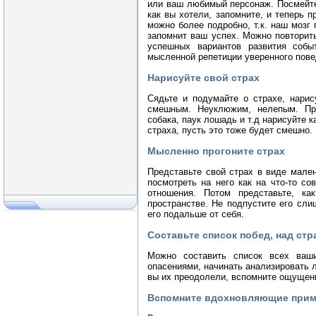
или ваш любимый персонаж. Посмейте
как вы хотели, запомните, и теперь п
можно более подробно, т.к. наш мозг
запомнит ваш успех. Можно повторить
успешных вариантов развития собы
мысленной репетиции уверенного пове
Нарисуйте свой страх
Сядьте и подумайте о страхе, нарис
смешным. Неуклюжим, нелепым. При
собака, паук лошадь и т.д нарисуйте 
страха, пусть это тоже будет смешно.
Мысленно прогоните страх
Представьте свой страх в виде мален
посмотреть на него как на что-то с
отношения. Потом представьте, ка
пространстве. Не подпустите его сли
его подальше от себя.
Составьте список побед, над ст
Можно составить список всех ваш
опасениями, начинать анализировать л
вы их преодолели, вспомните ощущени
Вспомните вдохновляющие при