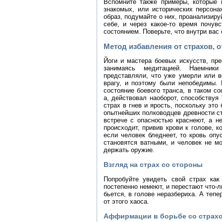
Вспомните также примеры, которые 
знакомых, или исторических персона
образ, подумайте о них, проанализиру
себе, и через какое-то время почув
состоянием. Поверьте, что внутри вас
Метод избавления от страхов, о
Йоги и мастера боевых искусств, пр
занимаясь медитацией. Наемни
представляли, что уже умерли или в
врагу, и поэтому были непобедимы.
состояние боевого транса, в таком с
а, действовал наоборот, способствуя 
страх в гнев и ярость, поскольку это
опытнейших полководцев древности ст
встрече с опасностью краснеют, а не
происходит, привив крови к голове, 
если человек бледнеет, то кровь опус
становятся ватными, и человек не м
держать оружие.
Взгляд на страх со стороны
Попробуйте увидеть свой страх как
постепенно немеют, и перестают что-
бьется, в голове неразбериха. А тепе
от этого хаоса.
Аффирмации в борьбе со страх