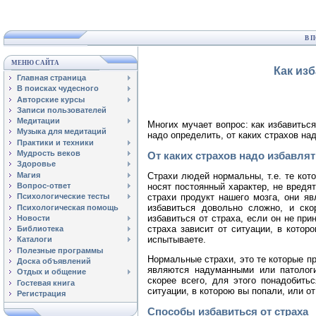
В 
МЕНЮ САЙТА
Как изб
Главная страница
В поисках чудесного
Авторские курсы
Записи пользователей
Медитации
Многих мучает вопрос: как избавиться
Музыка для медитаций
надо определить, от каких страхов над
Практики и техники
Мудрость веков
От каких страхов надо избавля
Здоровье
Страхи людей нормальны, т.е. те кот
Магия
носят постоянный характер, не вредя
Вопрос-ответ
страхи продукт нашего мозга, они я
Психологические тесты
избавиться довольно сложно, и ско
Психологическая помощь
избавиться от страха, если он не пр
Новости
страха зависит от ситуации, в котор
Библиотека
испытываете.
Каталоги
Полезные программы
Нормальные страхи, это те которые п
Доска объявлений
являются надуманными или патологи
Отдых и общение
скорее всего, для этого понадобить
Гостевая книга
ситуации, в которою вы попали, или от
Регистрация
Способы избавиться от страха