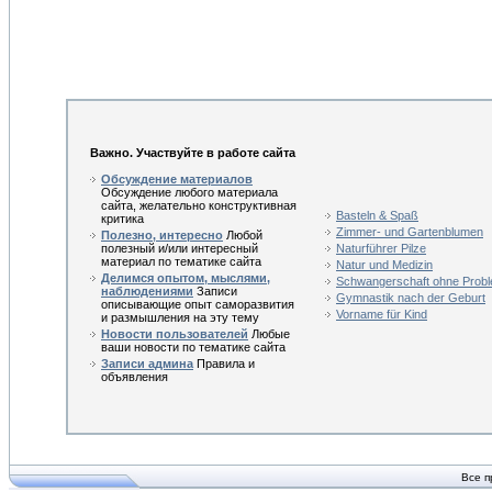
Важно. Участвуйте в работе сайта
Обсуждение материалов
Обсуждение любого материала
сайта, желательно конструктивная
Basteln & Spaß
критика
Zimmer- und Gartenblumen
Полезно, интересно
Любой
полезный и/или интересный
Naturführer Pilze
материал по тематике сайта
Natur und Medizin
Делимся опытом, мыслями,
Schwangerschaft ohne Prob
наблюдениями
Записи
Gymnastik nach der Geburt
описывающие опыт саморазвития
Vorname für Kind
и размышления на эту тему
Новости пользователей
Любые
ваши новости по тематике сайта
Записи админа
Правила и
объявления
Все п