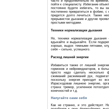
часто и продолжительно по времени,
пойти к специалисту. Избегание объек
постоянно будете избегать, то вы за
постепенно превратиться в фобию, с к
придется долго лечиться. Также не
прерывистое дыхание и другие прояв
простыми методами.
Техники нормализации дыхания
Но, техники нормализации дыхания
вдыхайте и выдыхайте. Если подкреп
хорошо, выдох темными пятнами, клу
себя – сильно, успешного.
Расход лишней энергии
Избавиться также от лишней энергии
гормонов и нейромедиаторов, в боль
просто надо сделать несколько ф
сжиманий расжиманий рук, подвига
поскольку энергия приходит ко в
Израсходовав лишнюю энергию, орга
страха: тремор, усиленное потоотде
конечностей и т.д.
Напугайте сами себя
Как не странно, и это действует. Н
подойдите к окну близко-близко, вы