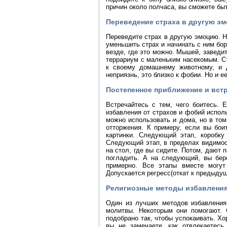
причин около полчаса, вы сможете бы
Переведение страха в другую э
Переведите страх в другую эмоцию. Н
уменьшить страх и начинать с ним бо
везде, где это можно. Мышей, заведит
террариум с маленьким насекомым. С
к своему домашнему животному, и 
неприязнь, это близко к фобии. Но и 
Постепенное приближение и встр
Встречайтесь с тем, чего боитесь. 
избавления от страхов и фобий испол
можно использовать и дома, но в том
отторжения. К примеру, если вы бои
картинки. Следующий этап, коробку
Следующий этап, в пределах видимос
на стол, где вы сидите. Потом, дают 
погладить. А на следующий, вы бере
примерно. Все этапы вместе могу
Допускается регресс(откат к предыдущ
Религиозные методы избавления
Один из лучших методов избавления
молитвы. Некоторым они помогают. 
подобрано так, чтобы успокаивать. Хо
вы не замечаете, как отвлекаетесь