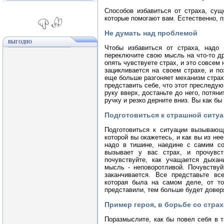
Способов избавиться от страха, сущ
которые помогают вам. Естественно, 
Не думать над проблемой
ВЫГОДНО
Чтобы избавиться от страха, надо 
переключите свою мысль на что-то др
опять чувствуете страх, и это совсем
зацикливается на своем страхе, и по
еще больше разгоняет механизм страх
представить себе, что этот преследу
руку вверх, достаньте до него, потян
ручку и резко дерните вниз. Вы как б
Подготовиться к страшной ситу
Подготовиться к ситуации вызывающ
которой вы окажетесь, и как вы из не
надо в тишине, наедине с самим соб
вызывает у вас страх, и прочувс
почувствуйте, как учащается дыхан
мысль - неповоротливой. Почувствуйт
заканчивается. Все представьте вс
которая была на самом деле, от т
представили, тем больше будет довер
Пример героя, в борьбе со стра
Поразмыслите, как бы повел себя в т