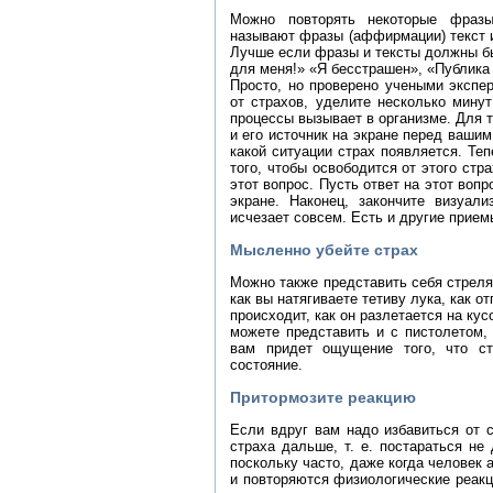
Можно повторять некоторые фразы
называют фразы (аффирмации) текст и
Лучше если фразы и тексты должны бы
для меня!» «Я бесстрашен», «Публика 
Просто, но проверено учеными экспер
от страхов, уделите несколько минут
процессы вызывает в организме. Для т
и его источник на экране перед вашим
какой ситуации страх появляется. Те
того, чтобы освободится от этого стр
этот вопрос. Пусть ответ на этот воп
экране. Наконец, закончите визуал
исчезает совсем. Есть и другие прие
Мысленно убейте страх
Можно также представить себя стреля
как вы натягиваете тетиву лука, как о
происходит, как он разлетается на кус
можете представить и с пистолетом, 
вам придет ощущение того, что ст
состояние.
Притормозите реакцию
Если вдруг вам надо избавиться от 
страха дальше, т. е. постараться не
поскольку часто, даже когда человек 
и повторяются физиологические реакци