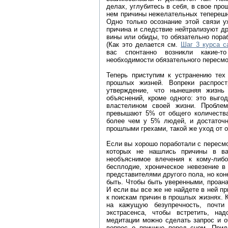
делах, углубитесь в себя, в свое про
нем причины нежелательных теперешни
Одно только осознание этой связи у
причина и следствие нейтрализуют др
вины или обиды, то обязательно пораб
(Как это делается см.
Шаг 3 курса с
вас спонтанно возникли какие-т
необходимости обязательного пересмо
Теперь приступим к устранению тех
прошлых жизней. Вопреки распрос
утверждение, что нынешняя жизнь
объяснений, кроме одного: это выго
властелином своей жизни. Пробле
превышают 5% от общего количеств
более чем у 5% людей, и достаточн
прошлыми грехами, такой же уход от о
Если вы хорошо поработали с пересмо
которых не нашлись причины в ва
необъяснимое влечения к кому-либо
бесплодие, хроническое невезение в
представителями другого пола, но кон
быть. Чтобы быть уверенными, проан
И если вы все же не найдете в ней пр
к поискам причин в прошлых жизнях. К
на кажущую безупречность, почти
экстрасенса, чтобы встретить, н
медитации можно сделать запрос и о
вопрос о причине перед сном. Приде