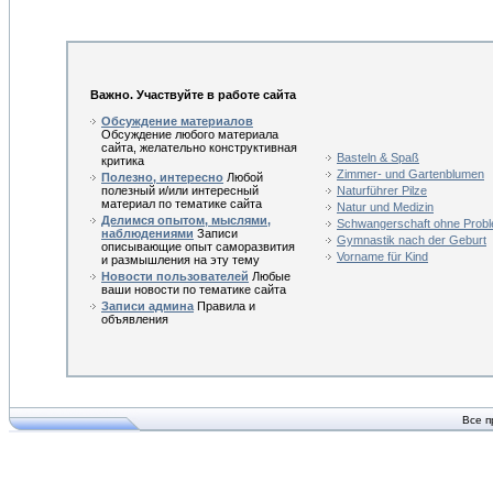
Важно. Участвуйте в работе сайта
Обсуждение материалов
Обсуждение любого материала
сайта, желательно конструктивная
Basteln & Spaß
критика
Zimmer- und Gartenblumen
Полезно, интересно
Любой
полезный и/или интересный
Naturführer Pilze
материал по тематике сайта
Natur und Medizin
Делимся опытом, мыслями,
Schwangerschaft ohne Prob
наблюдениями
Записи
Gymnastik nach der Geburt
описывающие опыт саморазвития
Vorname für Kind
и размышления на эту тему
Новости пользователей
Любые
ваши новости по тематике сайта
Записи админа
Правила и
объявления
Все п