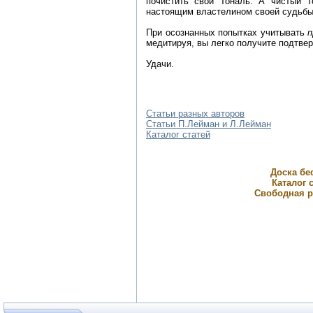
почистить свой Тональ. А чистый Т
настоящим властелином своей судьбы,
При осознанных попытках учитывать
п
медитируя, вы легко получите подтве
Удачи.
Статьи разных авторов
Статьи П.Лейман и Л.Лейман
Каталог статей
Доска бе
Каталог с
Свободная р