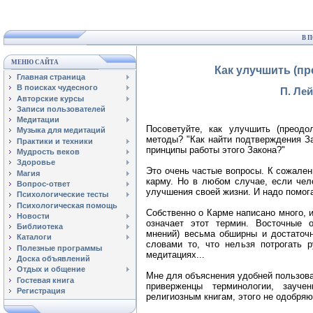
В 
МЕНЮ САЙТА
Как улучшить (пр
Главная страница
В поисках чудесного
П. Лей
Авторские курсы
Записи пользователей
Медитации
Посоветуйте, как улучшить (преодо
Музыка для медитаций
методы? "Как найти подтверждения За
Практики и техники
принципы работы этого Закона?"
Мудрость веков
Здоровье
Это очень частые вопросы. К сожален
Магия
карму. Но в любом случае, если чел
Вопрос-ответ
улучшения своей жизни. И надо помога
Психологические тесты
Психологическая помощь
Собственно о Карме написано много, и
Новости
означает этот термин. Восточные 
Библиотека
мнений) весьма обширны и достаточн
Каталоги
словами то, что нельзя потрогать р
Полезные программы
медитациях...
Доска объявлений
Отдых и общение
Мне для объяснения удобней пользова
Гостевая книга
приверженцы терминологии, зауч
Регистрация
религиозным книгам, этого не одобряю