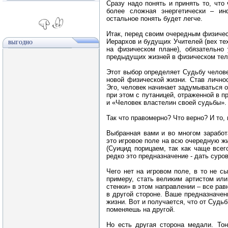
Сразу надо понять и принять то, что
более сложная энергетически – ин
остальное понять будет легче.
Итак, перед своим очередным физиче
Иерархов и будущих Учителей (вех тех
ВЫГОДНО
на физическом плане), обязательно
предыдущих жизней в физическом теле
Этот выбор определяет Судьбу человек
новой физической жизни. Став лично
Эго, человек начинает задумываться о
при этом с путаницей, отраженной в 
и «Человек властелин своей судьбы»
Так что правомерно? Что верно? И то, 
Выбранная вами и во многом заработ
это игровое поле на всю очередную жи
(Суицид порицаем, так как чаще всег
редко это предназначение - дать суро
Чего нет на игровом поле, в то не с
примеру, стать великим артистом или
стенки» в этом направлении – все ра
в другой стороне. Ваше предназначен
жизни. Вот и получается, что от Судь
поменяешь на другой.
Но есть другая сторона медали. Тон