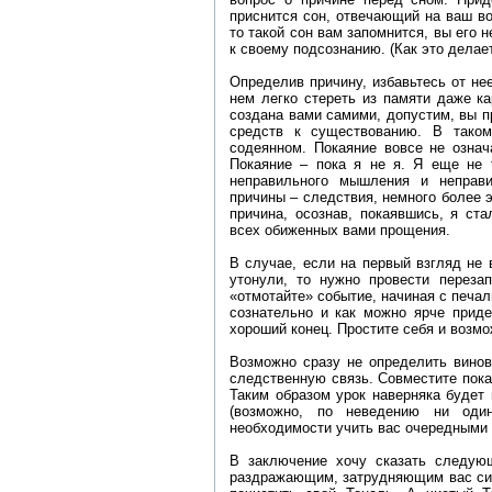
приснится сон, отвечающий на ваш во
то такой сон вам запомнится, вы его 
к своему подсознанию. (Как это делае
Определив причину, избавьтесь от не
нем легко стереть из памяти даже ка
создана вами самими, допустим, вы п
средств к существованию. В тако
содеянном. Покаяние вовсе не означ
Покаяние – пока я не я. Я еще не т
неправильного мышления и неправи
причины – следствия, немного более э
причина, осознав, покаявшись, я ст
всех обиженных вами прощения.
В случае, если на первый взгляд не
утонули, то нужно провести перезап
«отмотайте» событие, начиная с печал
сознательно и как можно ярче приде
хороший конец. Простите себя и возмо
Возможно сразу не определить винов
следственную связь. Совместите покая
Таким образом урок наверняка будет
(возможно, по неведению ни один
необходимости учить вас очередными 
В заключение хочу сказать следующ
раздражающим, затрудняющим вас сит