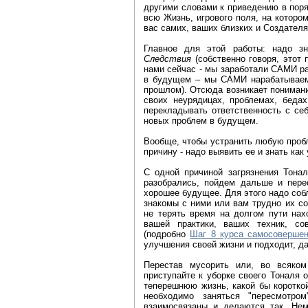
другими словами к приведению в поря
всю Жизнь, игрового поля, на которо
вас самих, ваших близких и Создателя 
Главное для этой работы: надо з
Следствия
(собственно говоря, этот 
нами сейчас - мы заработали САМИ ра
в будущем – мы САМИ нарабатываем 
прошлом). Отсюда возникает понимани
своих неурядицах, проблемах, бедах
перекладывать ответственность с себ
новых проблем в будущем.
Вообще, чтобы устранить любую пробл
причину - надо выявить ее и знать как
С одной причиной загрязнения Тонал
разобрались, пойдем дальше и перес
хорошее будущее. Для этого надо соб
знакомы с ними или вам трудно их с
не терять время на долгом пути нах
вашей практики, ваших техник, со
(подробно
Шаг 8 курса самосовершен
улучшения своей жизни и подходит, да
Перестав мусорить или, во всяком
приступайте к уборке своего Тоналя 
теперешнюю жизнь, какой бы коротко
необходимо заняться "пересмотро
взаимосвязаны и делаются так. Нем