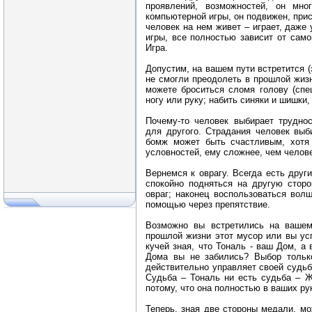
проявлений, возможностей, он мн
компьютерной игры, он подвижен, прис
человек на нем живет – играет, даже
игры, все полностью зависит от само
Игра.
Допустим, на вашем пути встретится (
не смогли преодолеть в прошлой жизн
можете броситься сломя голову (спе
ногу или руку; набить синяки и шишки,
Почему-то человек выбирает труднос
для другого. Страдания человек выб
бомж может быть счастливым, хотя 
условностей, ему сложнее, чем челове
Вернемся к оврагу. Всегда есть други
спокойно подняться на другую сторо
овраг; наконец воспользоваться вол
помощью через препятствие.
Возможно вы встретились на вашем
прошлой жизни этот мусор или вы усп
кучей зная, что Тональ - ваш Дом, а 
Дома вы не забились? Выбор только
действительно управляет своей судьб
Судьба – Тональ ни есть судьба – Ж
потому, что она полностью в ваших ру
Теперь, зная две стороны медали, мо