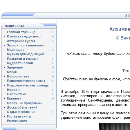
В 
МЕНЮ САЙТА
Алхимия
Главная страница
В поисках чудесного
© Викт
Авторские курсы
Записи пользователей
Медитации
«У кого есть, тому будет дано ещ
Музыка для медитаций
Практики и техники
Мудрость веков
Здоровье
Тен
Магия
Вопрос-ответ
Предпочитаю не думать о том, что 
Психологические тесты
Психологическая помощь
Новости
В декабре 1975 года сначала в Пари
Библиотека
химиков, ювелиров и иллюзионис
Каталоги
воплощением Сен-Жермена, демонст
Полезные программы
алхимии, превращая свинец в золото.
Доска объявлений
Отдых и общение
При этом сам он ни к чему не прикас
Гостевая книга
удивлением констатировали факт тран
Регистрация