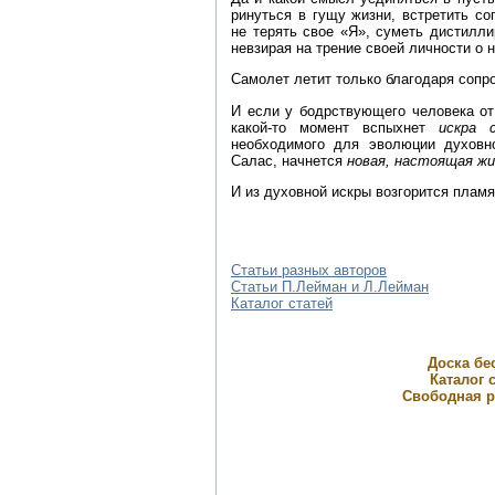
ринуться в гущу жизни, встретить со
не терять свое «Я», суметь дистилли
невзирая на трение своей личности о
Самолет летит только благодаря сопр
И если у бодрствующего человека от
какой-то момент вспыхнет
искра 
необходимого для эволюции духовно
Салас, начнется
новая, настоящая ж
И из духовной искры возгорится плам
Статьи разных авторов
Статьи П.Лейман и Л.Лейман
Каталог статей
Доска бе
Каталог с
Свободная р