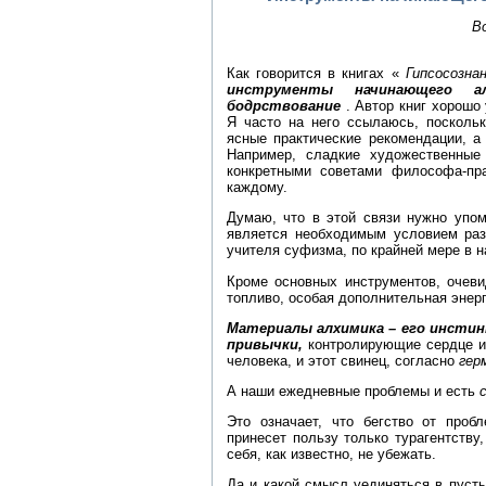
В
Как говорится в книгах «
Гипсосозна
инструменты начинающего 
бодрствование
. Автор книг хорошо
Я часто на него ссылаюсь, поскольк
ясные практические рекомендации, а 
Например, сладкие художественные
конкретными советами философа-пр
каждому.
Думаю, что в этой связи нужно упом
является необходимым условием раз
учителя суфизма, по крайней мере в н
Кроме основных инструментов, очеви
топливо, особая дополнительная энерг
Материалы алхимика – его инстин
привычки,
контролирующие сердце и
человека, и этот свинец, согласно
гер
А наши ежедневные проблемы и есть
Это означает, что бегство от проб
принесет пользу только турагентству,
себя, как известно, не убежать.
Да и какой смысл уединяться в пуст