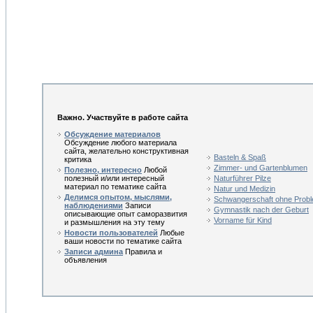
Важно. Участвуйте в работе сайта
Обсуждение материалов
Обсуждение любого материала
сайта, желательно конструктивная
Basteln & Spaß
критика
Zimmer- und Gartenblumen
Полезно, интересно
Любой
полезный и/или интересный
Naturführer Pilze
материал по тематике сайта
Natur und Medizin
Делимся опытом, мыслями,
Schwangerschaft ohne Prob
наблюдениями
Записи
Gymnastik nach der Geburt
описывающие опыт саморазвития
Vorname für Kind
и размышления на эту тему
Новости пользователей
Любые
ваши новости по тематике сайта
Записи админа
Правила и
объявления