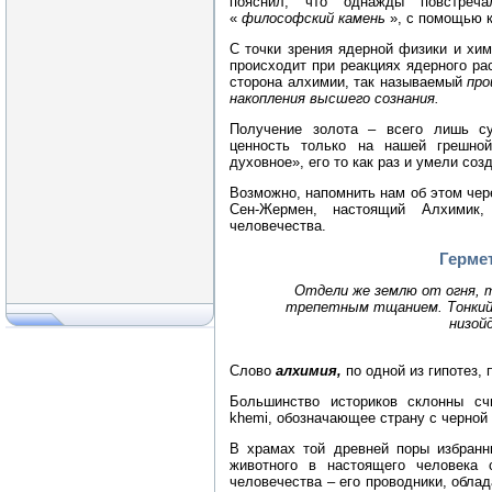
пояснил, что однажды повстреч
«
философский камень
», с помощью 
С точки зрения ядерной физики и хи
происходит при реакциях ядерного ра
сторона алхимии, так называемый
про
накопления высшего сознания.
Получение золота – всего лишь су
ценность только на нашей грешно
духовное», его то как раз и умели со
Возможно, напомнить нам об этом че
Сен-Жермен, настоящий Алхимик
человечества.
Герме
Отдели же землю от огня, 
трепетным тщанием. Тонкий,
низой
Слово
алхимия,
по одной из гипотез, 
Большинство историков склонны счи
khemi, обозначающее страну с черной 
В храмах той древней поры избранн
животного в настоящего человека
человечества – его проводники, обл