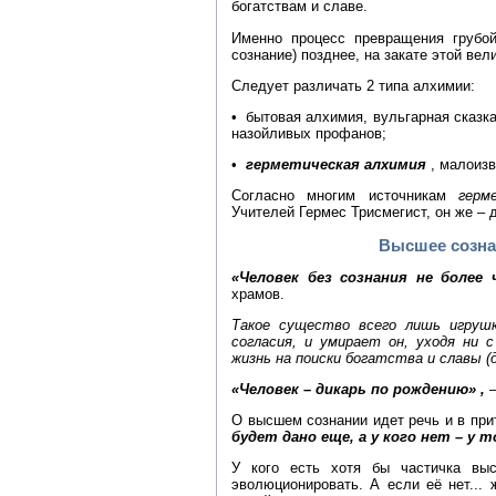
богатствам и славе.
Именно процесс превращения грубой
сознание) позднее, на закате этой ве
Следует различать 2 типа алхимии:
• бытовая алхимия, вульгарная сказк
назойливых профанов;
•
герметическая алхимия
, малоизв
Согласно многим источникам
герм
Учителей Гермес Трисмегист, он же – д
Высшее созна
«Человек без сознания не более
храмов.
Такое существо всего лишь игрушк
согласия, и умирает он, уходя ни 
жизнь на поиски богатства и славы 
«Человек – дикарь по рождению» ,
О высшем сознании идет речь и в при
будет дано еще, а у кого нет – у
У кого есть хотя бы частичка выс
эволюционировать. А если её нет...