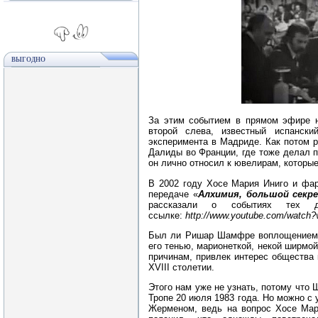
ВЫГОДНО
За этим событием в прямом эфире н
второй слева, известный испанск
эксперимента в Мадриде. Как потом 
Далиды во Франции, где тоже делал 
он лично относил к ювелирам, которые
В 2002 году Хосе Мария Иниго и фар
передаче «
Алхимия, большой сек
рассказали о событиях тех 
ссылке:
http://www.youtube.com/watc
Был ли Ришар Шамфре воплощением С
его тенью, марионеткой, некой ширмой
причинам, привлек интерес общества
XVIII столетии.
Этого нам уже не узнать, потому что
Тропе 20 июля 1983 года. Но можно с
Жерменом, ведь на вопрос Хосе Мари