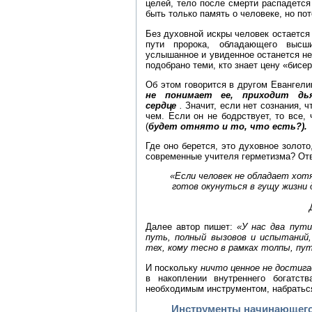
целей, тело после смерти распадетс
быть только память о человеке, но пот
Без духовной искры человек остается
пути пророка, обладающего высши
услышанное и увиденное останется не
подобрано теми, кто знает цену «бисер
Об этом говорится в другом Евангели
не понимает ее, приходит д
сердце
.
Значит, если нет сознания, ч
чем. Если он не бодрствует, то все,
(
будет отнято и то, что есть?).
Где оно берется, это духовное золото
современные учителя герметизма? Отв
«Если человек не обладает хот
готов окунуться в гущу жизни 
Далее автор пишет:
«У нас два пути
путь, полный вызовов и испытаний
тех, кому тесно в рамках толпы, пу
И поскольку
ничто ценное не достига
в накоплении внутреннего богатст
необходимым инструментом, набраться
Инструменты начинающего 