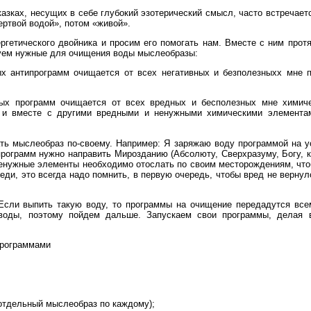
казках, несущих в себе глубокий эзотерический смысл, часто встречае
ертвой водой», потом «живой».
ргетического двойника и просим его помогать нам. Вместе с ним протя
уем нужные для очищения воды мыслеобразы:
х антипрограмм очищается от всех негативных и безполезныхх мне п
х программ очищается от всех вредных и бесполезных мне химиче
 и вместе с другими вредными и ненужными химическими элементам
ь мыслеобраз по-своему. Например: Я заряжаю воду программой на ус
рограмм нужно направить Мирозданию (Абсолюту, Сверхразуму, Богу, как
ненужные элементы необходимо отослать по своим месторождениям, чт
еди, это всегда надо помнить, в первую очередь, чтобы вред не вернул
сли выпить такую воду, то программы на очищение передадутся все
 воды, поэтому пойдем дальше. Запускаем свои программы, делая
программами
(отдельный мыслеобраз по каждому);