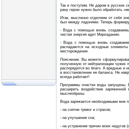
Так и поступим. Не даром в русских с
рану герою нужно было обработать «м
Итак, мысленно отделяем от себя эне
был между ладонями. Теперь формир
- Вода с помощью вновь создаваемы
чистая энергия идет Мирозданию.
- Вода с помощью вновь создаваемы
распадаются на исходные элементы
месторождения.
Пояснение. Вы можете сформулироват
полученную от нейтрализации чужих п
распорядится во благо. А вредные и 
в восстановлении ее баланса. Не навр
всегда работает!
Программы очистки воды запущены. Е
расширить воздействие заряженной
мыслеобразы:
Вода заряжается необходимыми мне 
- на снятие тревог и страхов;
- на улучшение сна;
- на устранение причин моих недугов 