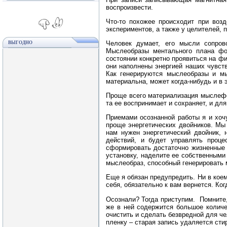
воспроизвести.
Что-то похожее происходит при воз
экспериментов, а также у целителей, 
Человек думает, его мысли сопров
ВЫГОДНО
Мыслеобразы ментального плана фо
состоянии конкретно проявиться на ф
они наполнены энергией наших чувст
Как генерируются мыслеобразы и мы
материальна, может когда-нибудь и в э
Проще всего материализация мыслефо
та ее воспринимает и сохраняет, и дл
Приемами осознанной работы я и хоч
проще энергетических двойников. Мы 
нам нужен энергетический двойник,
действий, и будет управлять проц
сформировать достаточно жизненные 
установку, наделите ее собственными
мыслеобраз, способный генерировать
Еще я обязан предупредить. Ни в коем
себя, обязательно к вам вернется. Ког
Осознали? Тогда приступим. Помните,
же в ней содержится большое количе
очистить и сделать безвредной для ч
пленку – старая запись удаляется ст