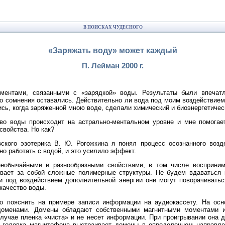
В ПОИСКАХ ЧУДЕСНОГО
«Заряжать воду» может каждый
П. Лейман 2000 г.
риментами, связанными с «зарядкой» воды. Результаты были впеч
о сомнения оставались. Действительно ли вода под моим воздействием
ь, когда заряженной мною воде, сделали химический и биоэнергетичес
во воды происходит на астрально-ментальном уровне и мне помогае
свойства. Но как?
вского эзотерика В. Ю. Рогожкина я понял процесс осознанного возд
но работать с водой, и это усилило эффект.
необычайными и разнообразными свойствами, в том числе восприни
ает за собой сложные полимерные структуры. Не будем вдаваться в 
 под воздействием дополнительной энергии они могут поворачиватьс
качество воды.
о пояснить на примере записи информации на аудиокассету. На осн
доменами. Домены обладают собственными магнитными моментами и
лучае пленка «чиста» и не несет информации. При проигрывании она 
 головка магнитофона выстраивает домены в определенном направле