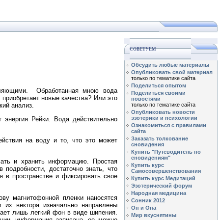
СОВЕТУЕМ
Обсудить любые материалы
Опубликовать свой материал
только по тематике сайта
Поделиться опытом
атляющими. Обработанная мною вода
Поделиться своими
 приобретает новые качества? Или это
новостями
кий анализ.
только по тематике сайта
Опубликовать новости
эзотерики и психологии
т энергия Рейки. Вода действительно
Ознакомиться с правилами
сайта
Заказать толкование
ействия на воду и то, что это может
сновидения
Купить "Путеводитель по
сновидениям"
мать и хранить информацию. Простая
Купить курс
подробности, достаточно знать, что
Самосовершенствования
я в пространстве и фиксировать свое
Купить курс Медитаций
Эзотерический форум
Народная медицина
ову магнитофонной пленки наносятся
Сонник 2012
 их вектора изначально направлены
Он и Она
дает лишь легкий фон в виде шипения.
Мир вкуснятины
нии, информация записана, ее можно