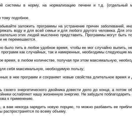
той системы в норму, на нормализацию печени и т.д. (отдельный 
 и тому подобное.
забывайте заложить программы на устранение причин заболеваний, ина
аряжать воду и для всей семьи и для любого другого человека. Для это
бязательно этих людей мысленно представить. Программы могут быть п
ни не перемешаются.
о было пить в любое удобное время, чтобы ее мог случайно выпить, не
х программ как случайных, так и намеренных, необходимы следующие м
юбое время, в любом количестве, получая при этом максимальную, необх
т для себя максимальную, необходимую пользу;
нных в нее программ и сохраняет новые свойства длительное время и 
ь своего энергетического двойника довести дело до конца, а потом о
ойники ослабляют нашу жизненную энергию. Не забудьте поблагодарить 
това к применению.
 а вам некогда зарядить новую порцию, то можно разбавить ее прибли
ы распространятся по всему объему.