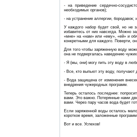
- на приведение сердечно-сосудис
необходимых органов);
- на устранение аллергии, бородавок;
У каждого набор будет свой, но не 
избавитесь от них навсегда. Можно з
«мне» на «нам» или «ему», «ей» и о
конкретными для каждого. Поверти, о
Для того чтобы заряженную воду можн
она не подвергалась наведению чужи
- Я (мы, они) могу пить эту воду в л
- Все, кто выпьют эту воду, получаю
- Вода защищена от изменения внесе
внедрения чужеродных программ.
Теперь осталось последнее: попросит
вами. Это важно. Потерянные нами дв
вами. Через пару часов вода будет го
Если заряженной воды осталось мало,
короткое время, заложенные программ
Вот и все. Успехов!