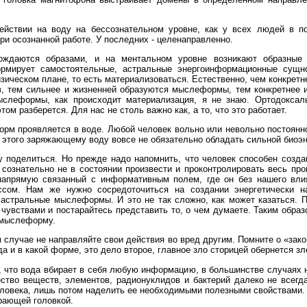
действии на воду на бессознательном уровне, как у всех людей в п
при осознанной работе. У последних - целенаправленно.
ождаются образами, и на ментальном уровне возникают образные
рмирует самостоятельные, астральные энергоинформационные су
изическом плане, то есть материализоваться. Естественно, чем конкрет
в, тем сильнее и жизненней образуются мыслеформы, тем конкретнее и
слеформы, как происходит материализация, я не знаю. Ортодоксал
том разберется. Для нас не столь важно как, а то, что это работает.
рм проявляется в воде. Любой человек вольно или невольно постоянн
я этого заряжающему воду вовсе не обязательно обладать сильной биоэн
у поделиться. Но прежде надо напомнить, что человек способен созда
сознательно не в состоянии произвести и проконтролировать весь пр
 напрямую связанный с информативным полем, где он без нашего вли
ессом. Нам же нужно сосредоточиться на создании энергетически
астральные мыслеформы. И это не так сложно, как может казаться. П
 чувствами и постарайтесь представить то, о чем думаете. Таким образ
 мыслеформу.
 случае не направляйте свои действия во вред другим. Помните о «закон
да и в какой форме, это дело второе, главное зло сторицей обернется з
 что вода вбирает в себя любую информацию, в большинстве случаях 
ство веществ, элементов, радионуклидов и бактерий далеко не всегда
еловека, лишь потом наделить ее необходимыми полезными свойствами.
ирающей головкой.