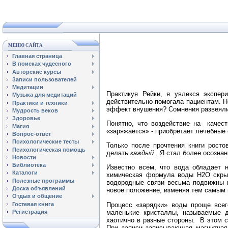
МЕНЮ САЙТА
Главная страница
В поисках чудесного
Авторские курсы
Записи пользователей
Медитации
Практикуя Рейки, я увлекся экспе
Музыка для медитаций
действительно помогала пациентам. Н
Практики и техники
эффект внушения? Сомнения развеялис
Мудрость веков
Здоровье
Понятно, что воздействие на качест
Магия
«заряжается» - приобретает лечебные 
Вопрос-ответ
Психологические тесты
Только после прочтения книги росто
Психологическая помощь
делать
каждый
. Я стал более осознан
Новости
Библиотека
Известно всем, что вода обладает 
Каталоги
химическая формула воды Н2О скрыв
Полезные программы
водородные связи весьма подвижны и
Доска объявлений
новое положение, изменяя тем самым 
Отдых и общение
Процесс «зарядки» воды проще всег
Гостевая книга
маленькие кристаллы, называемые 
Регистрация
хаотично в разные стороны. В этом с
При записи записывающая магнитная