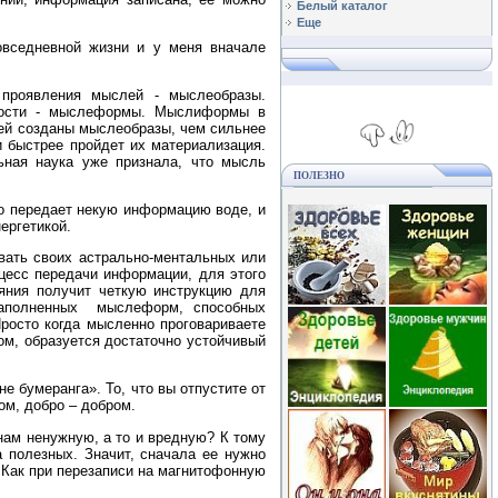
Белый каталог
Еще
овседневной жизни и у меня вначале
 проявления мыслей - мыслеобразы.
щности - мыслеформы. Мыслиформы в
ней созданы мыслеобразы, чем сильнее
 быстрее пройдет их материализация.
ьная наука уже признала, что мысль
ПОЛЕЗНО
о передает некую информацию воде, и
ергетикой.
вать своих астрально-ментальных или
оцесс передачи информации, для этого
яния получит четкую инструкцию для
 наполненных мыслеформ, способных
росто когда мысленно проговариваете
ом, образуется достаточно устойчивый
е бумеранга». То, что вы отпустите от
лом, добро – добром.
нам ненужную, а то и вредную? К тому
 полезных. Значит, сначала ее нужно
 Как при перезаписи на магнитофонную