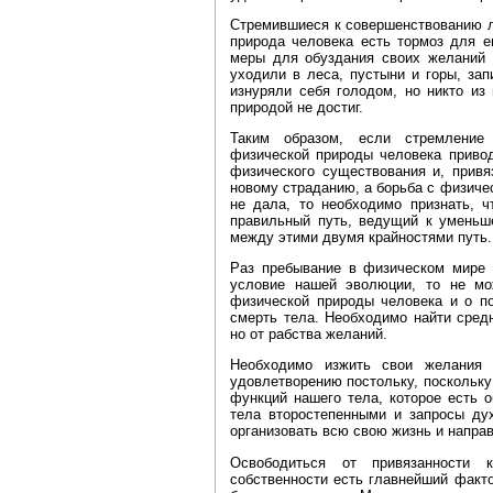
Стремившиеся к совершенствованию л
природа человека есть тормоз для е
меры для обуздания своих желаний и
уходили в леса, пустыни и горы, зап
изнуряли себя голодом, но никто из
природой не достиг.
Таким образом, если стремление
физической природы человека приво
физического существования и, привя
новому страданию, а борьба с физиче
не дала, то необходимо признать, ч
правильный путь, ведущий к уменьш
между этими двумя крайностями путь.
Раз пребывание в физическом мире 
условие нашей эволюции, то не мо
физической природы человека и о по
смерть тела. Необходимо найти сред
но от рабства желаний.
Необходимо изжить свои желания
удовлетворению постольку, поскольку
функций нашего тела, которое есть 
тела второстепенными и запросы ду
организовать всю свою жизнь и направ
Освободиться от привязанности к
собственности есть главнейший факто