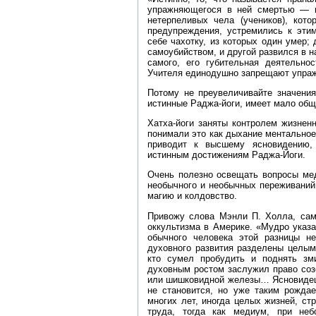
упражняющегося в ней смертью — м
нетерпеливых чела (учеников), кот
предупреждения, устремились к этим
себе чахотку, из которых один умер;
самоубийством, и другой развился в н
самого, его губительная деятельн
Учителя единодушно запрещают упраж
Потому не преувеличивайте значения
истинные Раджа‑йоги, имеет мало общ
Хатха‑йоги заняты контролем жизненн
понимали это как дыхание ментально
приводит к высшему ясновидению,
истинным достижениям Раджа‑Йоги.
Очень полезно освещать вопросы мед
необычного и необычных переживаний
магию и колдовство.
Привожу слова Мэнли П. Холла, само
оккультизма в Америке. «Мудро указ
обычного человека этой разницы н
духовного развития разделены целым
кто сумел пробудить и поднять зми
духовным ростом заслужил право соз
или шишковидной железы… Ясновидец 
не становится, но уже таким рожда
многих лет, иногда целых жизней, с
труда, тогда как медиум, при неб