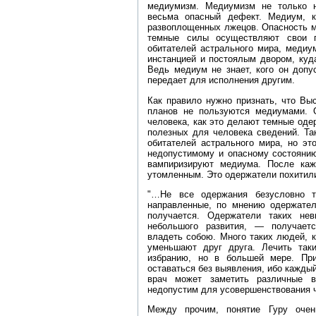
медиумизм. Медиумизм не только не
весьма опасный дефект. Медиум, к
развоплощенных лжецов. Опасность м
темные силы осуществляют свои п
обитателей астрального мира, медиу
инстанцией и постоялым двором, куда
Ведь медиум не знает, кого он допу
передает для исполнения другим.
Как правило нужно признать, что Вы
планов не пользуются медиумами. 
человека, как это делают темные од
полезных для человека сведений. Та
обитателей астрального мира, но эт
недопустимому и опасному состоянию
вампиризируют медиума. После каж
утомленным. Это одержатели похитили
"…Не все одержания безусловно т
направленные, по мнению одержател
получается. Одержатели таких не
небольшого развития, — получает
владеть собою. Много таких людей, 
уменьшают друг друга. Лечить та
избранию, но в большей мере. При
оставаться без выявления, ибо каждый
врач может заметить различные в
недопустим для усовершенствования 
Между прочим, понятие Гуру очен