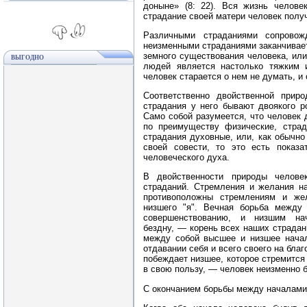
доныне» (8: 22). Вся жизнь челове
страдание своей матери человек получ
Различными страданиями сопровож
неизменными страданиями заканчивает
земного существования человека, ил
ВЫГОДНО
людей является настолько тяжким и
человек старается о нем не думать, и
Соответственно двойственной прир
страдания у него бывают двоякого р
Само собой разумеется, что человек
по преимуществу физические, страд
страдания духовные, или, как обычно 
своей совести, то это есть показа
человеческого духа.
В двойственности природы челове
страданий. Стремления и желания 
противоположны стремлениям и же
низшего "я". Вечная борьба между
совершенствованию, и низшим на
бездну, — корень всех наших страдан
между собой высшее и низшее начал
отдавании себя и всего своего на бла
побеждает низшее, которое стремится
в свою пользу, — человек неизменно 
С окончанием борьбы между началами 