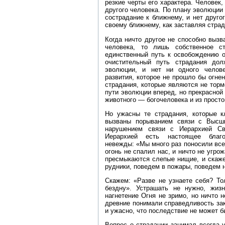
резкие черты его характера. Человек,
другого человека. По плану эволюции
сострадание к ближнему, и нет друго
своему ближнему, как заставляя страд
Когда ничто другое не способно вызв
человека, то лишь собственное с
единственный путь к освобождению о
очистительный путь страдания до
эволюции, и нет ни одного челове
развития, которое не прошло бы огне
страдания, которые являются не тор
пути эволюции вперед, но прекрасной
животного — богочеловека и из прост
Но ужасны те страдания, которые к
вызваны порыванием связи с Высш
нарушением связи с Иерархией Св
Иерархией есть настоящее благ
невежды: «Мы много раз поносили вс
огонь не спалил нас, и ничто не угро
пресмыкаются слепые нищие, и скаже
рудники, поведем в пожары, поведем н
Скажем: «Разве не узнаете себя? Т
бездну». Устрашать не нужно, жиз
нагнетение Огня не зримо, но ничто 
древние понимали справедливость зак
и ужасно, что последствие не может бы
Вопрос о страдании занимал всегда 