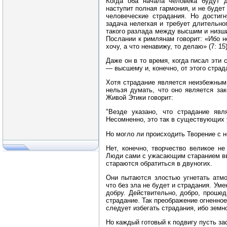
Когда оба начала человека будут 
наступит полная гармония, и не будет
человеческие страдания. Но достиг
задача нелегкая и требует длительно
такого разлада между высшим и низш
Послании к римлянам говорит: «Ибо н
хочу, а что ненавижу, то делаю» (7: 15)
Даже он в то время, когда писал эти 
— высшему и, конечно, от этого страд
Хотя страдание является неизбежным
нельзя думать, что оно является зак
Живой Этики говорит:
"Везде указано, что страдание яв
Несомненно, это так в существующих
Но могло ли происходить Творение с
Нет, конечно, творчество великое н
Люди сами с ужасающим старанием вв
стараются обратиться в двуногих.
Они пытаются злостью угнетать атмо
что без зла не будет и страдания. Ум
добру. Действительно, добро, проше
страдание. Так преображение огненное
следует избегать страдания, ибо земн
Но каждый готовый к подвигу пусть за