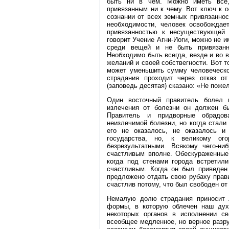
быть ни в чем. Можно иметь все,
привязанным ни к чему. Вот ключ к 
сознании от всех земных привязанно
необходимости, человек освобождае
привязанностью к несуществующей
говорит Учение Агни‑Иоги, можно не 
среди вещей и не быть привязанн
Необходимо быть всегда, везде и во в
желаний и своей собствегности. Вот т
может уменьшить сумму человеческо
страдания проходит через отказ 
(заповедь десятая) сказано: «Не поже
Один восточный правитель болел 
излечения от болезни он должен бы
Правитель и придворные обрадов
неизлечимой болезни, но когда стали
его не оказалось, не оказалось 
государства, но, к великому ог
безрезультатными. Всякому чего‑ни
счастливым вполне. Обескураженные
когда под стенами города встретили
счастливым. Когда он был приведен
предложено отдать свою рубаху прави
счастлив потому, что был свободен о
Немалую долю страдания приносит 
формы, в которую облечен наш дух.
некоторых органов в исполнении св
всеобщее медленное, но верное разр