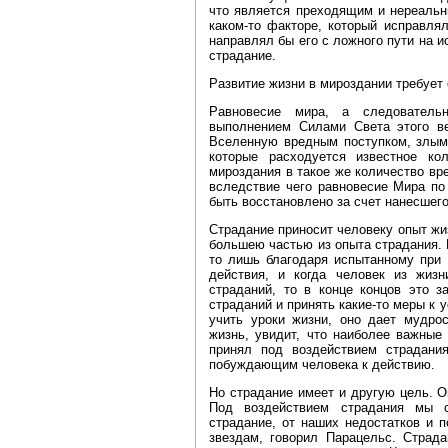
что является преходящим и нереальн
каком‑то факторе, который исправля
направлял бы его с ложного пути на 
страдание.
Развитие жизни в мироздании требует
Равновесие мира, а следовательн
выполнением Силами Света этого ве
Вселенную вредным поступком, злым
которые расходуется известное ко
мироздания в такое же количество вре
вследствие чего равновесие Мира по
быть восстановлено за счет нанесшег
Страдание приносит человеку опыт жи
большею частью из опыта страдания. К
то лишь благодаря испытанному при 
действия, и когда человек из жиз
страданий, то в конце концов это з
страданий и принять какие‑то меры к 
учить уроки жизни, оно дает мудрос
жизнь, увидит, что наиболее важные
принял под воздействием страдания
побуждающим человека к действию.
Но страдание имеет и другую цель. О
Под воздействием страдания мы с
страдание, от наших недостатков и п
звездам, говорил Парацельс. Страда