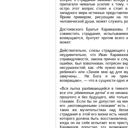
прилагали немалые усилия к тому, 
остро этот вопрос стоял и стоит в
западного мира истинных представлен
Ярким примером, рисующим на поч
человеческой души, может служить ро
Достоевского Братья Карамазовы. 
совместить страдания, испытываемог
возмущается, бунтует против всего и
может.
Действительно, слезы страдающего 
неудивительно, что Иван Карамаз
справедливости, закона причин и сле
ошибки, был взволнован, потрясен ви
несуразностей, как: «Не нужно мне г
ребенка!» или «Зачем мне ад для му
замучены… Не Бога я не прини
возвращаю», — что в сущности одно и
«Вся пытка разбивающейся в темноте
все эти „обиженные детки“ и их ненак
прошлого и без будущего, ибо тольк
глазами. Если бы он допустил на мину
его „неотомщенными слезками“ есть 
таких же мучительствах над безз
страдания в этой его жизни есть неиз
которого должна быть восстановлена;
когда он на себе испытает всю прес
Карамазов допустил эту возможно