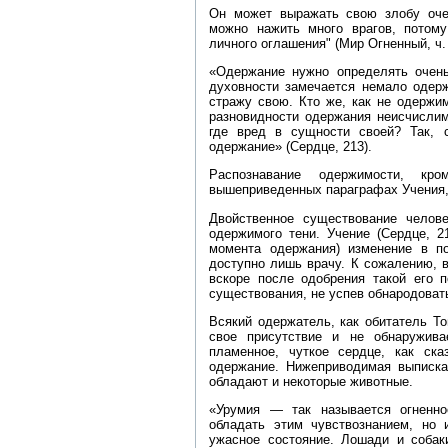
Он может выражать свою злобу оче
можно нажить много врагов, потому
личного оглашения" (Мир Огненный, ч. 
«Одержание нужно определять очень
духовности замечается немало одерж
стражу свою. Кто же, как не одерж
разновидности одержания неисчислим
где вред в сущности своей? Так, с
одержание» (Сердце, 213).
Распознавание одержимости, кр
вышеприведенных параграфах Учения, 
Двойственное существование челов
одержимого тени. Учение (Сердце, 21
момента одержания) изменение в по
доступно лишь врачу. К сожалению, в
вскоре после одобрения такой его 
существования, не успев обнародоват
Всякий одержатель, как обитатель То
свое присутствие и не обнаружив
пламенное, чуткое сердце, как ска
одержание. Нижеприводимая выписка 
обладают и некоторые животные.
«Урумия — так называется огненн
обладать этим чувствознанием, но 
ужасное состояние. Лошади и собак