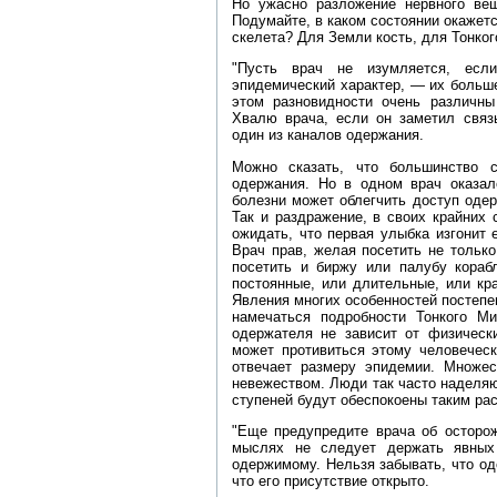
Но ужасно разложение нервного вещ
Подумайте, в каком состоянии окажетс
скелета? Для Земли кость, для Тонког
"Пусть врач не изумляется, если
эпидемический характер, — их больш
этом разновидности очень различны
Хвалю врача, если он заметил связь
один из каналов одержания.
Можно сказать, что большинство 
одержания. Но в одном врач оказа
болезни может облегчить доступ одер
Так и раздражение, в своих крайних 
ожидать, что первая улыбка изгонит 
Врач прав, желая посетить не тольк
посетить и биржу или палубу кораб
постоянные, или длительные, или кр
Явления многих особенностей постепе
намечаться подробности Тонкого М
одержателя не зависит от физически
может противиться этому человеческ
отвечает размеру эпидемии. Множес
невежеством. Люди так часто наделяю
ступеней будут обеспокоены таким рас
"Еще предупредите врача об осторо
мыслях не следует держать явных 
одержимому. Нельзя забывать, что од
что его присутствие открыто.