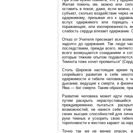
Желая помочь им, можно или сило
оставить в покое, даже, если можно,
субъект, сколько воздействие через 
одержимому, призывая его к здравом
вслух одержимого или порицать е
поражающее, или изолированность мо
слабость сердца влезает одержание. О
Отказ от Учителя пресекает все возмо
задолго до одержания. Так люди час
последствием, прежде всего, являетс
всего возмущается созиданием и сот
которые тяжким опытом подавляются
Темнота тоже хочет проявиться" (Сердц
Столь Широков настоящее время пр
скорейшего развития в себе некот
одержимости и гибели человека, о ч
дыхание, ведущее к смерти, и физиче
Яма — бог смерти. Таким образом, пра
Развитие человека может идти лиш
путем раскрыть нераспустившийся
преждевременно пытаться раскр
возможностей, не нанеся себе этим 
своих высших способностей для личны
руки темных и ускорить свою гибель
торопливости и жестоко карают за нар
Точно так же не менее опасен, в