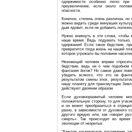
одержимости особенно легко при
преувеличение, если около полов
опасности.
Конечно, степень очень различна, но
можно видеть среди минувших культур
дым ядовит, если не добавить полезное
Нужно вникнуть в эти слова, чтобы 
наше время. Ведь подумать только,
одержания! Если такое бедствие, при
превратится тогда жизнь на нашей пл
которое угрожало бы половине населе
Незнающий человек вправе спросить
бедствие, ведь ни о чем подобном 
фантазия йогов? Но самое даже пов
убедить всякого, что это не фант
результатом смены эпох, результато
нашу планету для трансмутации Земли
действуют двояким образом.
Если духовноразвитый человек мо
положительную сторону, то для угаси
и он может преобразиться в отрицат
разно, в зависимости от духовного с
другого вредно или, как говорит ру
смерть». Так происходит во время
эволюции от незрелых.
"Каждое космическое достижение та