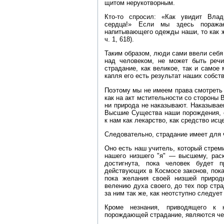
щитом нерукотворным.
Кто‑то спросил: «Как увидит Вла
сердца!» Если мы здесь пораж
напитывающего одежды наши, то как ж
ч. 1, 618).
Таким образом, люди сами ввели себя 
над человеком, не может быть речи
страдание, как великое, так и самое
капля его есть результат наших собс
Поэтому мы не имеем права смотреть 
как на акт мстительности со стороны
ни природа не наказывают. Наказыва
Высшие Существа наши порождения, 
к нам как лекарство, как средство исц
Следовательно, страдание имеет для 
Оно есть наш учитель, который стрем
нашего низшего "я" — высшему, раск
достигнута, пока человек будет 
действующих в Космосе законов, пока
пока желания своей низшей природ
велению духа своего, до тех пор стр
за ним так же, как неотступно следует 
Кроме незнания, приводящего к н
порождающей страдание, являются че