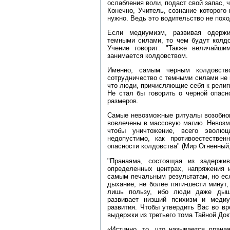
ослабления воли, подаст свой запас, 
Конечно, Учитель, сознание которого 
нужно. Ведь это водительство не поход
Если медиумизм, развивая одержи
темными силами, то чем будут колдо
Учение говорит: "Также величайши
занимается колдовством.
Именно, самым черным колдовство
сотрудничество с темными силами не 
что люди, причисляющие себя к рели
Не стал бы говорить о черной опасн
размеров.
Самые невозможные ритуалы возобнов
вовлечены в массовую магию. Невозм
чтобы уничтожение, всего эволюц
недопустимо, как противоестествен
опасности колдовства" (Мир Огненный, 
"Пранаяма, состоящая из задержи
определенных центрах, напряжения и
самым печальным результатам, но ес
дыхание, не более пяти‑шести минут,
лишь пользу, ибо люди даже дыша
развивает низший психизм и меди
развития. Чтобы утвердить Вас во в
выдержки из третьего тома Тайной Док
«Истинно, то, что называется прана