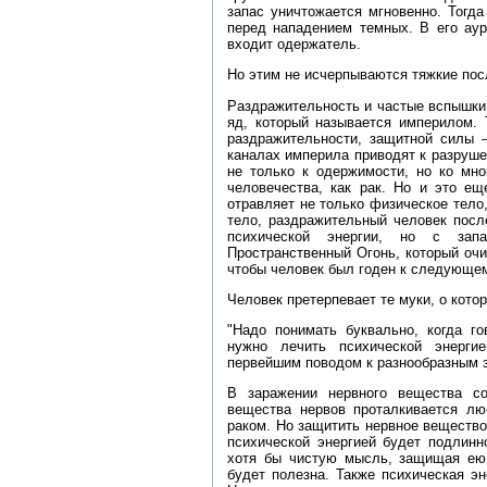
запас уничтожается мгновенно. Тогд
перед нападением темных. В его аур
входит одержатель.
Но этим не исчерпываются тяжкие пос
Раздражительность и частые вспышки 
яд, который называется империлом. 
раздражительности, защитной силы 
каналах империла приводят к разруше
не только к одержимости, но ко мн
человечества, как рак. Но и это ещ
отравляет не только физическое тело,
тело, раздражительный человек посл
психической энергии, но с зап
Пространственный Огонь, который очи
чтобы человек был годен к следующе
Человек претерпевает те муки, о котор
"Надо понимать буквально, когда го
нужно лечить психической энерги
первейшим поводом к разнообразным 
В заражении нервного вещества с
вещества нервов проталкивается лю
раком. Но защитить нервное вещество
психической энергией будет подлинн
хотя бы чистую мысль, защищая ею
будет полезна. Также психическая э