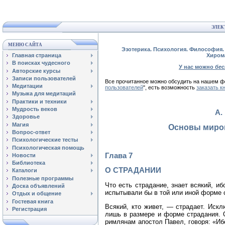
ЭЛЕК
МЕНЮ САЙТА
Эзотерика. Психология. Философия. 
Главная страница
Хиром
В поисках чудесного
У нас можно
бе
Авторские курсы
Записи пользователей
Все прочитанное можно обсудить на нашем
Медитации
пользователей
", есть возможность
заказать к
Музыка для медитаций
Практики и техники
Мудрость веков
А.
Здоровье
Магия
Основы миро
Вопрос-ответ
Психологические тесты
Психологическая помощь
Глава 7
Новости
Библиотека
О СТРАДАНИИ
Каталоги
Полезные программы
Что есть страдание, знает всякий, иб
Доска объявлений
испытывали бы в той или иной форме 
Отдых и общение
Гостевая книга
Всякий, кто живет, — страдает. Искл
Регистрация
лишь в размере и форме страдания. 
римлянам апостол Павел, говоря: «Ибо