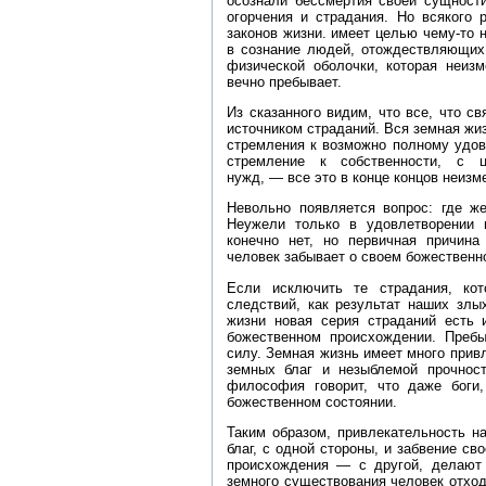
осознали бессмертия своей сущност
огорчения и страдания. Но всякого 
законов жизни. имеет целью чему‑то 
в сознание людей, отождествляющих 
физической оболочки, которая неизм
вечно пребывает.
Из сказанного видим, что все, что с
источником страданий. Вся земная жиз
стремления к возможно полному удов
стремление к собственности, с 
нужд, — все это в конце концов неизм
Невольно появляется вопрос: где же
Неужели только в удовлетворении 
конечно нет, но первичная причина
человек забывает о своем божественн
Если исключить те страдания, ко
следствий, как результат наших злы
жизни новая серия страданий есть 
божественном происхождении. Преб
силу. Земная жизнь имеет много прив
земных благ и незыблемой прочност
философия говорит, что даже боги
божественном состоянии.
Таким образом, привлекательность н
благ, с одной стороны, и забвение св
происхождения — с другой, делают 
земного существования человек отходи