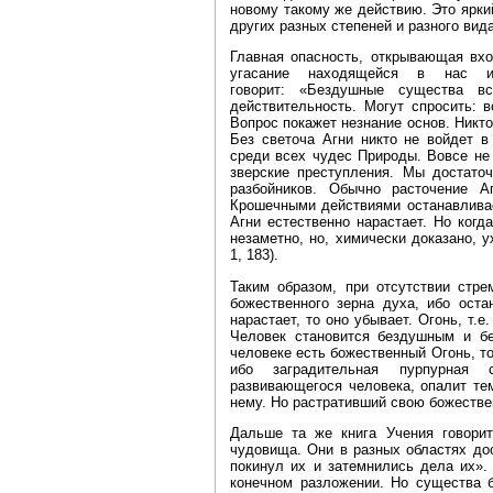
новому такому же действию. Это ярки
других разных степеней и разного вид
Главная опасность, открывающая вхо
угасание находящейся в нас и
говорит: «Бездушные существа в
действительность. Могут спросить: 
Вопрос покажет незнание основ. Никто
Без светоча Агни никто не войдет в
среди всех чудес Природы. Вовсе не 
зверские преступления. Мы достато
разбойников. Обычно расточение 
Крошечными действиями останавливае
Агни естественно нарастает. Но когд
незаметно, но, химически доказано, 
1, 183).
Таким образом, при отсутствии стре
божественного зерна духа, ибо оста
нарастает, то оно убывает. Огонь, т.е
Человек становится бездушным и б
человеке есть божественный Огонь, то
ибо заградительная пурпурная 
развивающегося человека, опалит те
нему. Но растративший свою божеств
Дальше та же книга Учения говори
чудовища. Они в разных областях до
покинул их и затемнились дела их».
конечном разложении. Но существа 