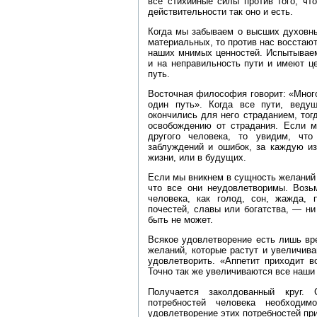
все стихийные силы против того, чт
действительности так оно и есть.
Когда мы забываем о высших духовны
материальных, то против нас восстаю
наших мнимых ценностей. Испытываем
и на неправильность пути и имеют ц
путь.
Восточная философия говорит: «Много
один путь». Когда все пути, веду
окончились для него страданием, тогд
освобождению от страдания. Если 
другого человека, то увидим, чт
заблуждений и ошибок, за каждую и
жизни, или в будущих.
Если мы вникнем в сущность желаний 
что все они неудовлетворимы. Возь
человека, как голод, сон, жажда,
почестей, славы или богатства, — ни
быть не может.
Всякое удовлетворение есть лишь вр
желаний, которые растут и увеличива
удовлетворить. «Аппетит приходит в
Точно так же увеличиваются все наши
Получается заколдованный круг. 
потребностей человека необход
удовлетворение этих потребностей пр