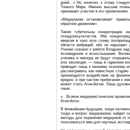
дней…» Но, конечно, к этому следуе
Тонкого Мира. Именно высшие планы
принимает участия в его проявлениях.
«Медиумизм останавливает правил
обратное движение».
Также губительны концентрации н
псевдооккультистов. Ибо концентра
ввергая в хаос всю схему поляризац
области вибраций, ибо он нарушает 
Учении сказано о работе Владыки над
ясновидения и яснослышания. Велики
ученика и никогда не будут открывать
или эволюция, — лишь в гармонии или
приводит лишь к низшему психизму и
рассматривать как известную стадию
производится воздействие на физиче
вредно, и при частом прибегании к н
может стать Агни‑йогом. Лишь духовн
чаши.
«…Всякое медиумистическое проявлен
Агни‑йога».
В ближайшем будущем, когда человече
тогда и вопрос медиумизма найдет с
методы для охранения медиумов от п
пользоваться ими для научных исследов