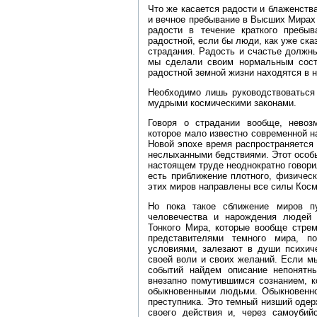
Что же касается радости и блаженства
и вечное пребывание в Высших Мирах 
радости в течение краткого пребы
радостной, если бы люди, как уже ска
страдания. Радость и счастье должн
мы сделали своим нормальным сост
радостной земной жизни находятся в н
Необходимо лишь руководствоваться 
мудрыми космическими законами.
Говоря о страдании вообще, невоз
которое мало известно современной н
Новой эпохе время распространяется 
неслыханными бедствиями. Этот особы
настоящем труде неоднократно говори
есть приближение плотного, физичес
этих миров направлены все силы Косм
Но пока такое сближение миров пу
человечества и нарождения людей 
Тонкого Мира, которые вообще стре
представителями темного мира, п
условиями, залезают в души психич
своей воли и своих желаний. Если мы
событий найдем описание непонятн
внезапно помутившимся сознанием, 
обыкновенными людьми. Обыкновенно
преступника. Это темный низший оде
своего действия и, через самоубий