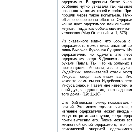
одержимых. В древнем Китае была 
особенно чутко узнавала так называ
показывать гостям коней и собак. Пр
прошли через такое испытание. Нужн
обычно совершенно обратно. Одержим
кошка чует одержимого или сильное я
мяукая. Тогда как собака ощетинится 
человека» (Мир Огненный, ч. 1, 373).
Из сказанного видно, что борьба 
одержимость может лишь опытный вра
лишь Высокая Духовная Сущность. Из 
одержателей, но сделать это пе
одержимому вреда. В Деяниях святых 
руками Павла. Так, что на больных 
прекращались болезни, и злые духи 
Иудейских заклинателей стали упо
Иисуса, говоря: заклинаем вас Ии
какие‑то семь сынов Иудейского пер
Иисуса знаю, и Павел мне известен, а
злой дух, ч, одолев их, взял над ним
того дома» (19: 11‑16).
Этот библейский пример показывает,
всякий. Это может сделать чистая, 
изгнание одержателя может иногда 
могут встретиться случаи, когда оде
почти вытеснил его. Также можно вс
жизненной силой одержимого, что пр
психической энергией одержимо