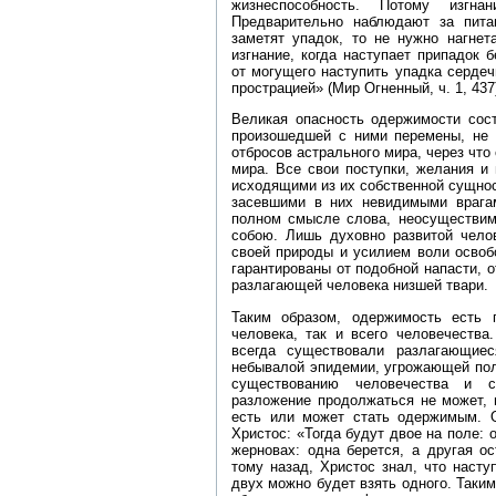
жизнеспособность. Потому изгна
Предварительно наблюдают за пита
заметят упадок, то не нужно нагнет
изгнание, когда наступает припадок 
от могущего наступить упадка сердеч
прострацией» (Мир Огненный, ч. 1, 437
Великая опасность одержимости сос
произошедшей с ними перемены, не с
отбросов астрального мира, через что
мира. Все свои поступки, желания и
исходящими из их собственной сущнос
засевшими в них невидимыми врагам
полном смысле слова, неосуществимо
собою. Лишь духовно развитой чело
своей природы и усилием воли освоб
гарантированы от подобной напасти, 
разлагающей человека низшей твари.
Таким образом, одержимость есть п
человека, так и всего человечества
всегда существовали разлагающие
небывалой эпидемии, угрожающей пол
существованию человечества и 
разложение продолжаться не может, 
есть или может стать одержимым. 
Христос: «Тогда будут двое на поле: 
жерновах: одна берется, а другая ос
тому назад, Христос знал, что насту
двух можно будет взять одного. Таки