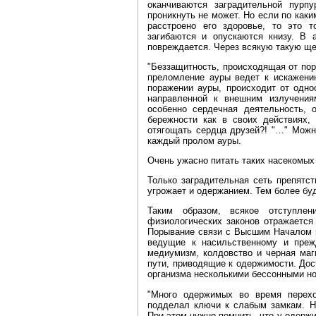
оканчиваются заградительной пурп
проникнуть не может. Но если по каки
расстроено его здоровье, то это т
загибаются и опускаются книзу. В 
повреждается. Через всякую такую щ
"Беззащитность, происходящая от пор
преломление ауры ведет к искажению
поражении ауры, происходит от одно
направленной к внешним излучениям
особенно сердечная деятельность, 
бережности как в своих действиях,
отягощать сердца друзей?! "…" Можн
каждый пролом ауры.
Очень ужасно питать таких насекомых
Только заградительная сеть препятс
угрожает и одержанием. Тем более буд
Таким образом, всякое отступле
физиологических законов отражается
Порывание связи с Высшим Началом и
ведущие к насильственному и преж
медиумизм, колдовство и черная маг
пути, приводящие к одержимости. Дос
организма несколькими бессонными но
"Много одержимых во время переход
подделал ключи к слабым замкам. Н
При этом нужно помнить, что у одерж