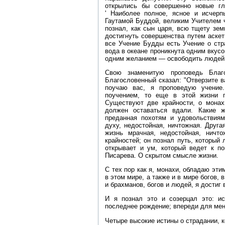
открылись бы совершенно новые гл
' Наиболее полное, ясное и исчер
Гаутамой Буддой, великим Учителем 
познал, как сын царя, всю тщету зем
достигнуть совершенства путем аскет
все Учение Будды есть Учение о стр
вода в океане проникнута одним вкус
одним желанием — освободить людей 
Свою знаменитую проповедь Благ
Благословенный сказал: "Отверзите в
поучаю вас, я проповедую учение
поучением, то еще в этой жизни 
Существуют две крайности, о монах
должен оставаться вдали. Какие 
преданная похотям и удовольствиям;
духу, недостойная, ничтожная. Друг
жизнь мрачная, недостойная, ничт
крайностей; он познал путь, который 
открывает и ум, который ведет к по
Писарева. О скрытом смысле жизни.
С тех пор как я, монахи, обладаю эти
в этом мире, а также и в мире богов,
и брахманов, богов и людей, я достиг
И я познал это и созерцал это: и
последнее рождение; впереди для мен
Четыре высокие истины о страдании, к