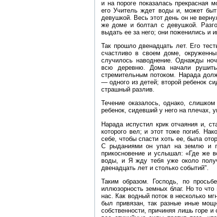
и на пороге показалась прекрасная м
его Учитель ждет воды и, может быт
девушкой. Весь этот день он не верн
же доме и болтал с девушкой. Разг
выдать ее за него; они поженились и 
Так прошло двенадцать лет. Его тес
счастливо в своем доме, окруженны
случилось наводнение. Однажды ноч
всю деревню. Дома начали рушить
стремительным потоком. Нарада долж
— одного из детей; второй ребенок си
страшный разлив.
Течение оказалось, однако, слишком
ребенок, сидевший у него на плечах, у
Нарада испустил крик отчаяния и, ста
которого вел; и этот тоже погиб. Нак
себе, чтобы спасти хоть ее, была ото
С рыданиями он упал на землю и го
прикосновение и услышал: «Где же в
воды, и Я жду тебя уже около полу
двенадцать лет и столько событий".
Таким образом. Господь, по просьб
иллюзорность земных благ. Но то что
нас. Как водный поток в несколько мг
был привязан, так разные иные мощ
собственности, причиняя лишь горе и 