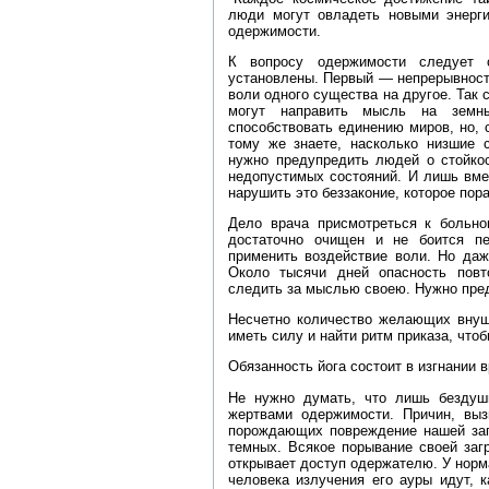
люди могут овладеть новыми энерги
одержимости.
К вопросу одержимости следует о
установлены. Первый — непрерывност
воли одного существа на другое. Так 
могут направить мысль на земны
способствовать единению миров, но, 
тому же знаете, насколько низшие 
нужно предупредить людей о стойкос
недопустимых состояний. И лишь вме
нарушить это беззаконие, которое пор
Дело врача присмотреться к больно
достаточно очищен и не боится пе
применить воздействие воли. Но даж
Около тысячи дней опасность повт
следить за мыслью своею. Нужно пре
Несчетно количество желающих внуш
иметь силу и найти ритм приказа, чтоб
Обязанность йога состоит в изгнании в
Не нужно думать, что лишь безду
жертвами одержимости. Причин, выз
порождающих повреждение нашей заг
темных. Всякое порывание своей заг
открывает доступ одержателю. У норм
человека излучения его ауры идут, 