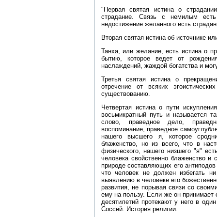
"Первая святая истина о страдании
страдание. Связь с немилым есть
недостижение желанного есть страдан
Вторая святая истина об источнике ил
Танха, или желание, есть истина о п
бытию, которое ведет от рождени
наслаждений, жаждой богатства и мог
Третья святая истина о прекраще
отречение от всяких эгоистически
существованию.
Четвертая истина о пути искуплени
восьмикратный путь и называется та
слово, праведное дело, праведн
воспоминание, праведное самоуглублен
нашего высшего я, которое сродн
блаженство, но из всего, что в нас
физического, нашего низшего "я" ест
человека свойственно блаженство и с
природе составляющих его антиподов
что человек не должен избегать ни
выявлению в человеке его божественн
развития, не порывая связи со свои
ему на пользу. Если же он принимает 
десятилетий протекают у него в один 
Соссей. История религии.