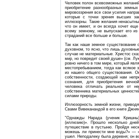
Человек полон всевозможных желаний
приобретение разнообразных земных
мировоззрения все свои усилия напра
которые с точки зрения высших за
иллюзорны. Такие желания ненасытны,
что он имеет, и он всегда хочет ещ
всему земному, не выпускает его из
страданий все больше и больше.
Так как наше земное существование 
духовном, то ясно, что лишь духовные
случае не материальные. Христос сказ
мир, но повредит своей душе» (см. Лу
ровно ничего в том мире, который явл
местопребыванием, тогда как всякое
из нашего общего существования. О
собственности, создающей нам непр
сознания, для приобретения вечной
человека отличать реальное от не
собственника материальных ценносте
силами природы.
Иллюзорность земной жизни, приводя
Свами Вивеканандой в его книге Джн
"Однажды Нарада (ученик Кришны
(иллюзию)». Прошло несколько дне
путешествие в пустыню. Пройдя неск
можешь ли принести мне воды?» — «
ушел. Неподалеку была деревня; он во