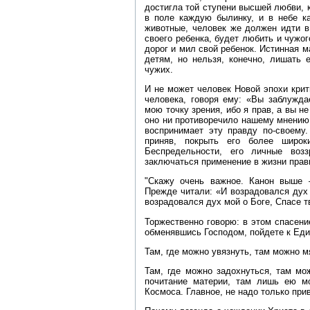
достигла той ступени высшей любви, 
в поле каждую былинку, и в небе к
животные, человек же должен идти в
своего ребенка, будет любить и чужог
дорог и мил свой ребенок. Истинная м
детям, но нельзя, конечно, лишать 
чужих.
И не может человек Новой эпохи крит
человека, говоря ему: «Вы заблужда
мою точку зрения, ибо я прав, а вы н
оно ни противоречило нашему мнению,
воспринимает эту правду по‑своему.
приняв, покрыть его более широк
Беспредельности, его личные воз
заключаться применение в жизни прав
"Скажу очень важное. Канон выше
Прежде читали: «И возрадовался дух
возрадовался дух мой о Боге, Спасе т
Торжественно говорю: в этом спасени
обменявшись Господом, пойдете к Еди
Там, где можно увязнуть, там можно мя
Там, где можно задохнуться, там мо
почитание материи, там лишь ею м
Космоса. Главное, не надо только при