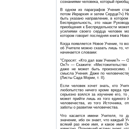
сознаниями человека, который приобщ
В одном из параграфов Учения став
потом Иерархия и затем Сердце?») На
быть указано направление, в которо
Беспредельность, это наши Руковод
приобщения к Беспредельности может
усилиями своего сердца человек мо
котором говорит последняя книга Нов
Когда появляется Новое Учение, то во
об Учителе можно сказать лишь то, чт
начинается словами:
"Спросят: «Кто дал вам Учение?» — О
Он?» — Скажите: «Местожительство У
даже не может быть произносимо. 
смысла Учения. Даже по человечеств
(Листы Сада Мории, т. II).
Если человек хочет знать, кто Учит
любопытство ничего кроме вреда при
серьезно взялся за изучение его, то
может прийти лишь из того единого 
человечества, из того Источника, о
заботы о развитии человечества.
Что касается имени Учителя, то д
значение, ибо он знает, что каждый 
всякий раз иное имя, и какое имя О
известно. Познавший истину знает, чт