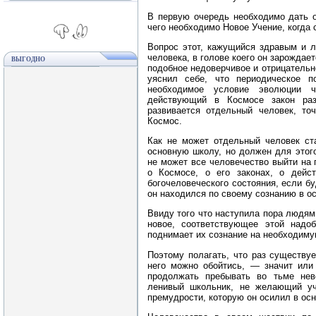
В первую очередь необходимо дать о
чего необходимо Новое Учение, когда
Вопрос этот, кажущийся здравым и л
человека, в голове коего он зарождае
ВЫГОДНО
подобное недоверчивое и отрицательн
уяснил себе, что периодическое 
необходимое условие эволюции ч
действующий в Космосе закон раз
развивается отдельный человек, то
Космос.
Как не может отдельный человек ста
основную школу, но должен для этог
не может все человечество выйти на 
о Космосе, о его законах, о дейст
богочеловеческого состояния, если бу
он находился по своему сознанию в о
Ввиду того что наступила пора людям
новое, соответствующее этой надоб
поднимает их сознание на необходим
Поэтому полагать, что раз существуе
него можно обойтись, — значит или
продолжать пребывать во тьме нев
ленивый школьник, не желающий учи
премудрости, которую он осилил в ос