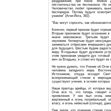
раздражения, при покое. Можно 
обстоятельства не беспокоили. Но н
Человечество любит принимать вын
беспорядок. Потому будьте осмотри
укажем" (Агни‑Йога, 392).
"Вас могут спросить, как обозначаетс
Конечно, первый признак будет отреш
Вторым признаком будет осознание в 
иначе невозможно. Третьим будет
неуязвим. Четвертым будет неосужде
заниматься отбросами вчерашнего дн
для будущего. Шестым будем радость
миру. В‑седьмых будет духовное уст
этим признакам увидите дух готовый
меч за Владыку, и слово его будет из 
Не нужно думать, что Учение об Огне
человека западного мира. Восто
Источником, откуда исходит Све
всепроникающей стихии в мирозда
существуют учения, в основе которых 
Наши праотцы арийцы, от которых ве
Огне все то, что теперь говорит 
проявления. У них был огонь зем
жертвенный и огонь погребальный; 
влагу; и огонь небесный (солнце), да
Они знали, что огненная стихия сущ