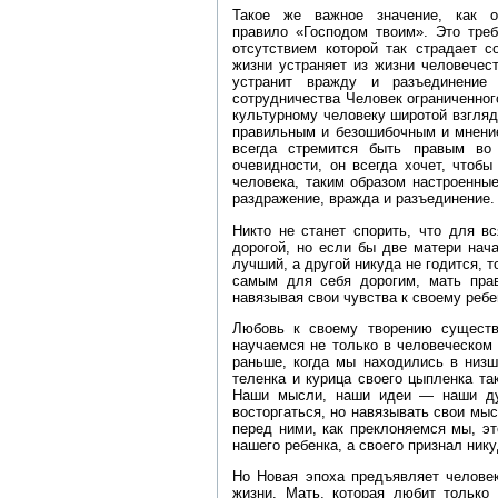
Такое же важное значение, как 
правило «Господом твоим». Это треб
отсутствием которой так страдает с
жизни устраняет из жизни человечес
устранит вражду и разъединение
сотрудничества Человек ограниченно
культурному человеку широтой взгляд
правильным и безошибочным и мнени
всегда стремится быть правым во
очевидности, он всегда хочет, чтоб
человека, таким образом настроенные
раздражение, вражда и разъединение.
Никто не станет спорить, что для 
дорогой, но если бы две матери нач
лучший, а другой никуда не годится, 
самым для себя дорогим, мать прав
навязывая свои чувства к своему ребе
Любовь к своему творению сущест
научаемся не только в человеческом 
раньше, когда мы находились в низш
теленка и курица своего цыпленка та
Наши мысли, наши идеи — наши ду
восторгаться, но навязывать свои мыс
перед ними, как преклоняемся мы, эт
нашего ребенка, а своего признал ник
Но Новая эпоха предъявляет человек
жизни. Мать, которая любит только 