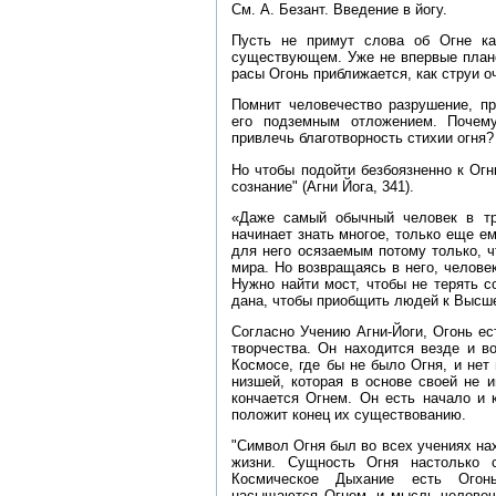
См. А. Безант. Введение в йогу.
Пусть не примут слова об Огне ка
существующем. Уже не впервые плане
расы Огонь приближается, как струи о
Помнит человечество разрушение, пр
его подземным отложением. Почем
привлечь благотворность стихии огня?
Но чтобы подойти безбоязненно к Огн
сознание" (Агни Йога, 341).
«Даже самый обычный человек в тр
начинает знать многое, только еще е
для него осязаемым потому только, ч
мира. Но возвращаясь в него, челове
Нужно найти мост, чтобы не терять 
дана, чтобы приобщить людей к Высше
Согласно Учению Агни‑Йоги, Огонь ес
творчества. Он находится везде и в
Космосе, где бы не было Огня, и не
низшей, которая в основе своей не 
кончается Огнем. Он есть начало и 
положит конец их существованию.
"Символ Огня был во всех учениях на
жизни. Сущность Огня настолько 
Космическое Дыхание есть Огонь
насыщаются Огнем, и мысль человеч