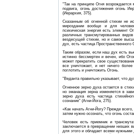
"Так на принципе Огня возрождается м
подвига, огонь достижения огонь Ие
(Иерархия, 375).
Сказанным об огненной стихии не ис
мироздании вообще и для человек
психическая энергия есть элемент Ог
различных трансмутированных видов
вездесущей стихии, но и самое высш
дух, есть частица Пространственного 
Таким образом, если наш дух есть вы
истинно бессмертен и вечен, ибо Ого
может прекратить свое существовани
все уничтожает, и нет ничего более
поглотить и уничтожить Огонь.
"Веданта правильно указывает, что ду
Огненное зерно духа остается в стих
но эманация зерна изменяется в зави
зерно духа есть частица стихийног
сознание" (Агни‑Йога, 275).
«Как начать Агни‑Йогу? Прежде всего,
затем нужно осознать, что огонь соста
Человек есть приемник и трансмута
заключается в превращении низших ви
для этого и обладает всеми нужными 