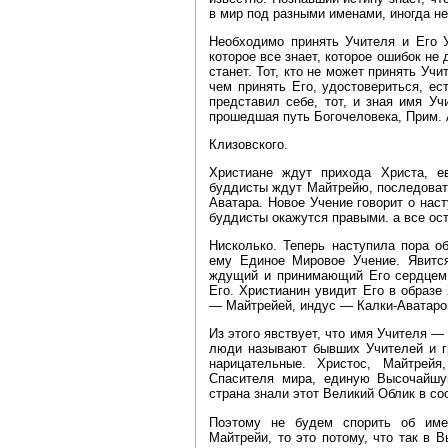
в мир под разными именами, иногда не
Необходимо принять Учителя и Его 
которое все знает, которое ошибок не
станет. Тот, кто не может принять Уч
чем принять Его, удостовериться, ес
представил себе, тот, и зная имя У
прошедшая путь Богочеловека, Прим. 
Клизовского.
Христиане ждут прихода Христа, е
буддисты ждут Майтрейю, последоват
Аватара. Новое Учение говорит о наст
буддисты окажутся правыми. а все ос
Нисколько. Теперь наступила пора о
ему Единое Мировое Учение. Явится
ждущий и принимающий Его сердцем с
Его. Христианин увидит Его в образе
— Майтрейей, индус — Калки‑Аватаром
Из этого явствует, что имя Учителя —
люди называют бывших Учителей и гр
нарицательные. Христос, Майтрейя
Спасителя мира, единую Высочайшу
страна знали этот Великий Облик в с
Поэтому не будем спорить об име
Майтрейи, то это потому, что так в