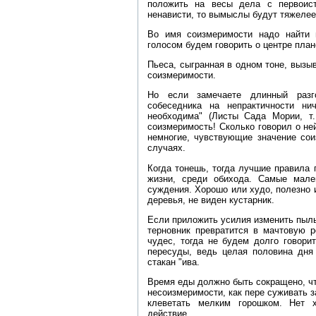
положить на весы дела с первоис
ненависти, то вымыслы будут тяжелее
Во имя соизмеримости надо найти
голосом будем говорить о центре план
Пьеса, сыгранная в одном тоне, вызы
соизмеримости.
Но если замечаете длинный разго
собеседника на непрактичности н
необходима" (Листы Сада Мории, т. 
соизмеримость! Сколько говорил о не
немногие, чувствующие значение сои
случаях.
Когда тонешь, тогда лучшие правила 
жизни, среди обихода. Самые мале
суждения. Хорошо или худо, полезно 
деревья, не виден кустарник.
Если приложить усилия изменить пыль
терновник превратится в мачтовую 
чудес, тогда не будем долго говори
пересуды, ведь целая половина дня
стакан "ива.
Время еды должно быть сокращено, чт
несоизмеримости, как пере суживать з
клеветать мелким горошком. Нет 
действие.