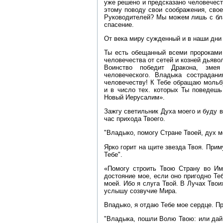
уже решено и предсказано человечест
этому поводу свои соображения, сво
Руководителей? Мы можем лишь с бла
спасение.
От века миру сужденный и в наши дн
Ты есть обещанный всеми пророками
человечества от сетей и козней дьяв
Воинство победит Дракона, змея
человеческого. Владыка сострада
человечеству! К Тебе обращаю мольб
и в число тех. которых Ты поведеш
Новый Иерусалим».
Зажгу светильник Духа моего и буду в
час прихода Твоего.
"Владыко, помогу Стране Твоей, дух м
Ярко горит на щите звезда Твоя. Прим
Тебе".
«Помогу строить Твою Страну во Им
достояние мое, если оно пригодно Те
моей. Ибо я слуга Твой. В Лучах Тво
услышу созвучие Мира.
Впадыко, я отдаю Тебе мое сердце. Пр
"Владыка, пошли Волю Твою: или дай