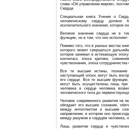
главе «Об управлении миром», поэтом
Сердца.
Специальная книга Учения о Серд
человеческому сердцу должно б
исключительного значения, которое он
Великое значение сердца не в то
функцию, но в том, что оно исполняе
Помимо того, что в разных местах кни
которого может свершаться дальнейш
которое занимал в истекающую эпоху
кончилась эпоха критики, сомнен
чувствознания, эпоха сотрудничества 
Все те высшие истины, познание
наступающей эпохи, могут быть восп
его сердце. Все те высшие функции,
могут быть осуществлены лишь при 
человека в сердце человека возве
человеческого тела до первенствующе
Человек современного развития не м
обладает его высшее сознание, обит
между интеллектом и высшим созн
направлении, в котором оно происход
между разумом и сердцем человека, н
Лишь развитие сердца и чувствоз