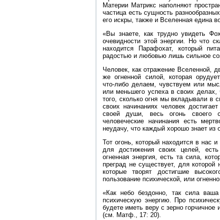
Материи Матрикс наполняют простран
частица есть сущность разнообразны
его искры, также и Вселенная едина во
«Вы знаете, как трудно увидеть Фох
очевидности этой энергии. Но что с
находится Парафохат, который пит
радостью и любовью лишь сильное созн
Человек, как отражение Вселенной, д
же огненной силой, которая орудуе
что‑либо делаем, чувствуем или мыс
или меньшего успеха в своих делах,
того, сколько огня мы вкладывали в 
своих начинаниях человек достигает
своей души, весь огонь своего с
человеческие начинания есть мерт
неудачу, что каждый хорошо знает из 
Тот огонь, который находится в нас 
для достижения своих целей, есть 
огненная энергия, есть та сила, кото
преград не существует, для которой 
которые творят достигшие высоког
пользование психической, или огненно
«Как небо бездонно, так сила ваш
психическую энергию. Про психическ
будете иметь веру с зерно горчичное 
(см. Матф., 17: 20).