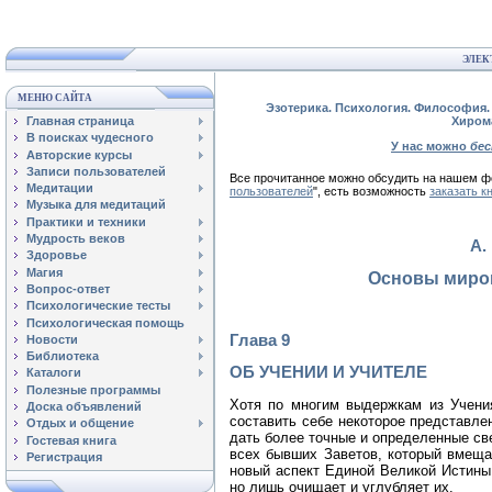
ЭЛЕК
МЕНЮ САЙТА
Эзотерика. Психология. Философия. 
Главная страница
Хиром
В поисках чудесного
У нас можно
бе
Авторские курсы
Записи пользователей
Все прочитанное можно обсудить на нашем
Медитации
пользователей
", есть возможность
заказать к
Музыка для медитаций
Практики и техники
Мудрость веков
А.
Здоровье
Магия
Основы миро
Вопрос-ответ
Психологические тесты
Психологическая помощь
Глава 9
Новости
Библиотека
ОБ УЧЕНИИ И УЧИТЕЛЕ
Каталоги
Полезные программы
Хотя по многим выдержкам из Учени
Доска объявлений
составить себе некоторое представле
Отдых и общение
дать более точные и определенные св
Гостевая книга
всех бывших Заветов, который вмеща
Регистрация
новый аспект Единой Великой Истины.
но лишь очищает и углубляет их.