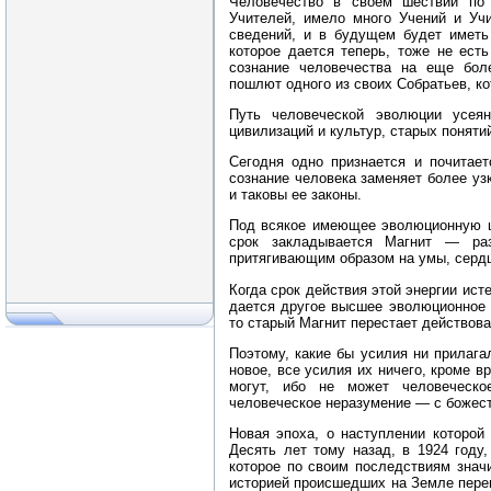
Человечество в своем шествии по
Учителей, имело много Учений и Учи
сведений, и в будущем будет иметь
которое дается теперь, тоже не ест
сознание человечества на еще бол
пошлют одного из своих Собратьев, к
Путь человеческой эволюции усея
цивилизаций и культур, старых понятий
Сегодня одно признается и почитает
сознание человека заменяет более уз
и таковы ее законы.
Под всякое имеющее эволюционную 
срок закладывается Магнит — раз
притягивающим образом на умы, серд
Когда срок действия этой энергии ис
дается другое высшее эволюционное 
то старый Магнит перестает действова
Поэтому, какие бы усилия ни прилага
новое, все усилия их ничего, кроме в
могут, ибо не может человеческ
человеческое неразумение — с божес
Новая эпоха, о наступлении которой
Десять лет тому назад, в 1924 году
которое по своим последствиям знач
историей происшедших на Земле перем