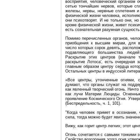
восприятия, человеческий организм 
сетью тончайших нервов, которые сп
железы, нервы, нервные сплетения и
физической жизни человека, исполняю
они психотворят. И не только они, но
кроме физической жизни, живет психи
есть сознательная разумная сущность
Помимо перечисленных органов, чело
приобщения к высшим мирам, для во
число которых сорок девять, располо
подавляющего большинства людей
Раскрытие этих центров (вначале т
раскрытие Лотоса', есть очередная 
главным образом центру сердца кото
Остальных центры в индусской литера
«Все центры, утонченные огнями, 
думают, что органы служат на подде
как явленный творческий огонь. Ничто
как лучи Материи Люциды. Огненные
проявление Космического Огня. Утвер
(Беспредельность, ч. 1, 101).
"Когда человек примет в осознание,
сила, тогда можно будет явить значен
Вижу, как горит центр легких; этот це
Огонь сочетается с самыми тонкими э
Свойство возгорания этого огня утвер