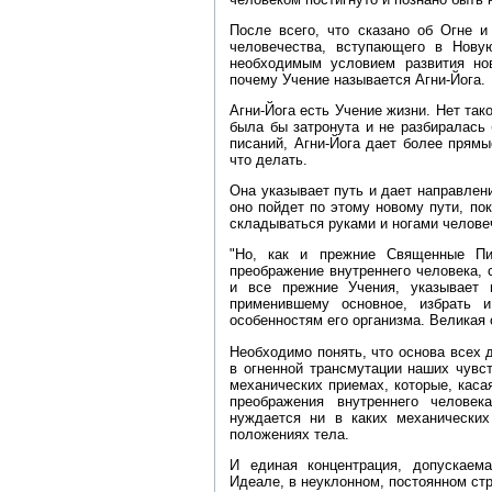
После всего, что сказано об Огне и
человечества, вступающего в Новую
необходимым условием развития но
почему Учение называется Агни‑Йога.
Агни‑Йога есть Учение жизни. Нет так
была бы затронута и не разбиралась
писаний, Агни‑Йога дает более прям
что делать.
Она указывает путь и дает направлени
оно пойдет по этому новому пути, п
складываться руками и ногами челове
"Но, как и прежние Священные Пи
преображение внутреннего человека, 
и все прежние Учения, указывает 
применившему основное, избрать и
особенностям его организма. Великая 
Необходимо понять, что основа всех
в огненной трансмутации наших чувст
механических приемах, которые, каса
преображения внутреннего челове
нуждается ни в каких механических
положениях тела.
И единая концентрация, допускаем
Идеале, в неуклонном, постоянном ст