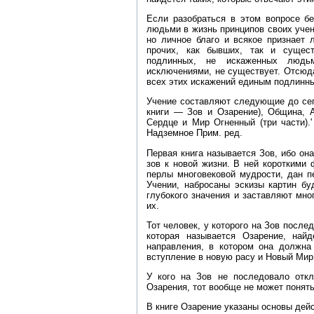
Если разобраться в этом вопросе бе
людьми в жизнь принципов своих учен
но личное благо и всякое признает 
прочих, как бывших, так и сущес
подлинных, не искаженных людь
исключениями, не существует. Отсюд
всех этих искажений единым подлинн
Учение составляют следующие до сег
книги — Зов и Озарение), Община, А
Сердце и Мир Огненный (три части).'
Надземное Прим. ред.
Первая книга называется Зов, ибо о
зов к новой жизни. В ней короткими
перлы многовековой мудрости, дан п
Учении, набросаны эскизы картин б
глубокого значения и заставляют мно
их.
Тот человек, у которого на Зов после
которая называется Озарение, най
направления, в котором она должна 
вступление в новую расу и Новый Мир
У кого на Зов не последовало откл
Озарения, тот вообще не может понят
В книге Озарение указаны основы дей