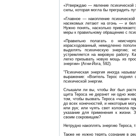
«Утверждаю — явление психической э
силы, которая могла бы преградить пут
«Главное — накопление психической 
насекомых летают на огонь — и белы
Нужно понять, насколько привлекаетс
меры к правильному обращению с психи
«Правильно полагать о неисчерпа
израсходованный, немедленно пополн
выделять психическую энергию; н
устремляется на мировую работу. Ка
легко призывать новую мощь из прос
энергии» (Агни‑Йога, 592).
"Психическая энергия иногда называ
выражение: «Воитель Терос поднял с
психической энергии.
Слышали ли вы, чтобы йог был расте
щита Тероса не дерзнет ни одно живо
том, чтобы вызвать Тероса «чаши» н
до всех конечностей, и некоторые мо
или рук; или чуять свет колокола пр
указание для применения к жизни. 
своим сокровищем?
Нетрудно накоплять энергию Тероса, т
Также не нужно терять сознание в ре