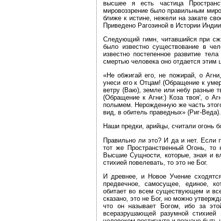
высшее я есть частица Пространст
мировоззрение было правильным миров
ближе к истине, нежели на закате свое
Приведено Рагозиной в Истории Индии
Следующий гимн, читавшийся при сжи
было известно существование в чел
известно постепенное развитие тела
смертью человека оно отдается этим ц
«Не обжигай его, не пожирай, о Агни
унеси его к Отцам! (Обращение к уме
ветру (Ваю), земле или небу разные т
(Обращение к Агни:) Коза твоя', о А
полымем. Нерожденную же часть этого
вид, в обитель праведных» (Риг‑Веда).
Наши предки, арийцы, считали огонь б
Правильно ли это? И да и нет. Если 
тот же Пространственный Огонь, то 
Высшие Сущности, которые, зная и в
стихией повелевать, то это не Бог.
И древнее, и Новое Учение сходятся
предвечное, самосущее, единое, ко
обитает во всем существующем и все
сказано, это не Бог, но можно утвержд
что он называет Богом, ибо за эт
всеразрушающей разумной стихией п
человеком постигнуто и познано быть 