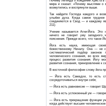
Почему легенда о хождении Христа в 
мира и сказал: «Почему мыслями о з
возмутились и воспрянули выше.
Так найдите Господа каждого и воз
улыбке духа. Когда самое трудное 
соединяются в Свод — и каждому яви
211).
Учение называется Агни‑Йога. Это н
ничего не говорит уму западного ч
пояснения. Прежде всего, что такое Й
Йога есть наука, имеющая свое
божественному Началу. Она — не с
систематический подбор законов 
человеческого сознания, во всех ми
процесс развития сознания. Йогу мо
развития сознания, приноровление к с
В восточной философии слову йога пр
— Йога есть Самадхи, то есть сп
сосредоточиваться внутри себя;
— Йога есть равновесие — говорит Ш
— Йога есть успокоенный ум — говори
— Йога есть прекращение функции ум
когда действует высшее человеческое