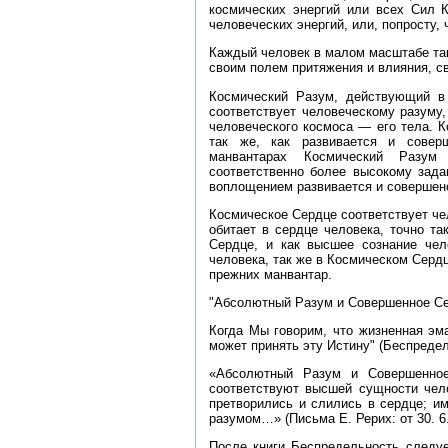
космических энергий или всех Сил К
человеческих энергий, или, попросту, 
Каждый человек в малом масштабе так
своим полем притяжения и влияния, с
Космический Разум, действующий в
соответствует человеческому разуму
человеческого космоса — его тела. 
так же, как развивается и совер
манвантарах Космический Разум
соответственно более высокому зада
воплощением развивается и совершенс
Космическое Сердце соответствует че
обитает в сердце человека, точно т
Сердце, и как высшее сознание чел
человека, так же в Космическом Серд
прежних манвантар.
"Абсолютный Разум и Совершенное Сер
Когда Мы говорим, что жизненная эм
может принять эту Истину" (Беспредель
«Абсолютный Разум и Совершенное
соответствуют высшей сущности чело
претворились и слились в сердце; и
разумом…» (Письма Е. Рерих: от 30. 6.
После книги Беспредельность следуе