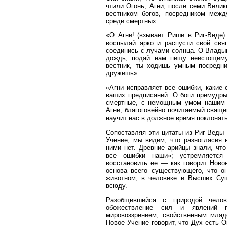
чтили Огонь, Агни, после семи Вели
вестником богов, посредником меж
среди смертных.
«О Агни! (взывает Риши в Риг‑Веде)
воспылай ярко и распусти свой свя
соединись с лучами солнца. О Владыка
дождь, подай нам пищу неистощиму
вестник, ты ходишь умным посредн
дружишь».
«Агни исправляет все ошибки, какие
ваших предписаний. О боги премудры
смертные, с немощным умом нашим 
Агни, благоговейно почитаемый священ
научит нас в должное время поклонять
Сопоставляя эти цитаты из Риг‑Веды 
Учение, мы видим, что разногласия
ними нет. Древние арийцы знали, что
все ошибки наши»; устремляется
восстановить ее — как говорит Ново
основа всего существующего, что он
животном, в человеке и Высших Су
всюду.
Разобщившийся с природой челове
обожествление сил и явлений пр
мировоззрением, свойственным млад
Новое Учение говорит, что Дух есть О