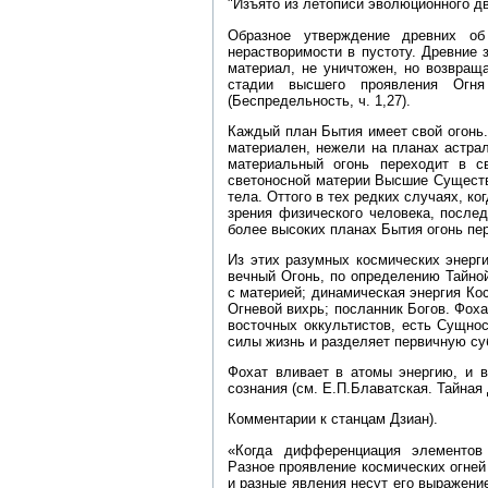
"Изъято из летописи эволюционного д
Образное утверждение древних об
нерастворимости в пустоту. Древние 
материал, не уничтожен, но возвращ
стадии высшего проявления Огня
(Беспредельность, ч. 1,27).
Каждый план Бытия имеет свой огонь
материален, нежели на планах астра
материальный огонь переходит в с
светоносной материи Высшие Существ
тела. Оттого в тех редких случаях, к
зрения физического человека, после
более высоких планах Бытия огонь пер
Из этих разумных космических энерги
вечный Огонь, по определению Тайно
с материей; динамическая энергия Ко
Огневой вихрь; посланник Богов. Фох
восточных оккультистов, есть Сущнос
силы жизнь и разделяет первичную су
Фохат вливает в атомы энергию, и в
сознания (см. Е.П.Блаватская. Тайная
Комментарии к станцам Дзиан).
«Когда дифференциация элементов
Разное проявление космических огней
и разные явления несут его выражение