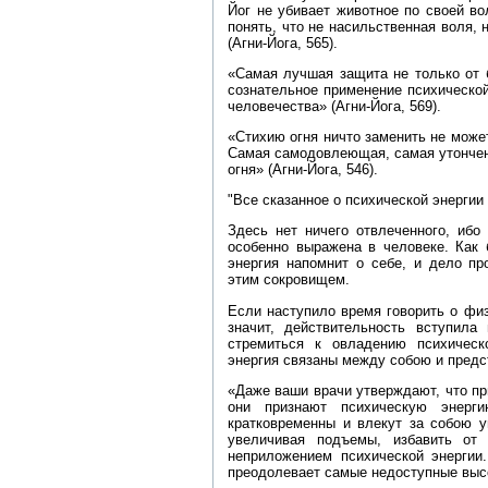
Йог не убивает животное по своей во
понять, что не насильственная воля, 
(Агни‑Йога, 565).
«Самая лучшая защита не только от б
сознательное применение психической
человечества» (Агни‑Йога, 569).
«Стихию огня ничто заменить не может
Самая самодовлеющая, самая утончен
огня» (Агни‑Йога, 546).
"Все сказанное о психической энергии
Здесь нет ничего отвлеченного, ибо
особенно выражена в человеке. Как 
энергия напомнит о себе, и дело п
этим сокровищем.
Если наступило время говорить о фи
значит, действительность вступила
стремиться к овладению психическ
энергия связаны между собою и предст
«Даже ваши врачи утверждают, что п
они признают психическую энерг
кратковременны и влекут за собою у
увеличивая подъемы, избавить от
неприложением психической энергии
преодолевает самые недоступные высо