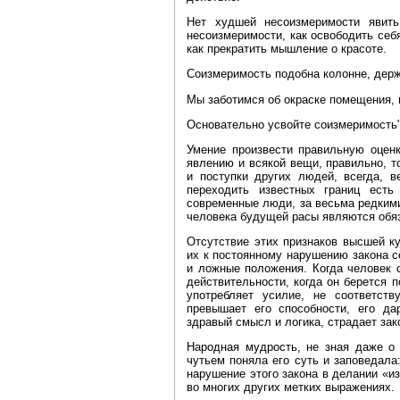
Нет худшей несоизмеримости явить
несоизмеримости, как освободить себ
как прекратить мышление о красоте.
Соизмеримость подобна колонне, дер
Мы заботимся об окраске помещения,
Основательно усвойте соизмеримость" (
Умение произвести правильную оценк
явлению и всякой вещи, правильно, то
и поступки других людей, всегда, в
переходить известных границ есть
современные люди, за весьма редкими
человека будущей расы являются обя
Отсутствие этих признаков высшей к
их к постоянному нарушению закона с
и ложные положения. Когда человек с
действительности, когда он берется п
употребляет усилие, не соответст
превышает его способности, его да
здравый смысл и логика, страдает зак
Народная мудрость, не зная даже о 
чутьем поняла его суть и заповедала
нарушение этого закона в делании «из
во многих других метких выражениях.