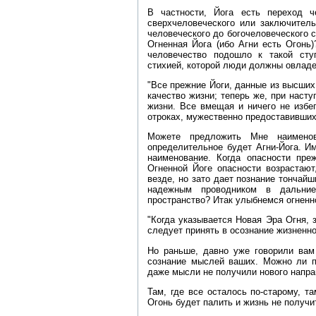
В частности, Йога есть переход ч
сверхчеловеческого или заключитель
человеческого до богочеловеческого с
Огненная Йога (ибо Агни есть Огонь)
человечество подошло к такой ст
стихией, которой люди должны овладе
"Все прежние Йоги, данные из высших
качество жизни; теперь же, при наст
жизни. Все вмещая и ничего не избе
отроках, мужественно предоставивших
Можете предложить Мне наименов
определительное будет Агни‑Йога. И
наименование. Когда опасности пре
Огненной Йоге опасности возрастают
везде, но зато дает познание тончайш
надежным проводником в дальни
пространство? Итак улыбнемся огненно
"Когда указывается Новая Эра Огня, з
следует принять в осознание жизненно
Но раньше, давно уже говорили вам 
сознание мыслей ваших. Можно ли пр
даже мысли не получили нового напр
Там, где все осталось по‑старому, т
Огонь будет палить и жизнь не получи