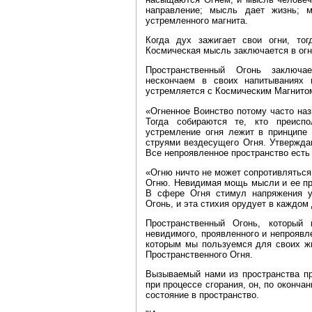
направление; мысль дает жизнь; 
устремленного магнита.
Когда дух зажигает свои огни, то
Космическая мысль заключается в ог
Пространственный Огонь заключа
нескончаем в своих напитываниях 
устремляется с Космическим Магнитом"
«Огненное Воинство потому часто наз
Тогда собираются те, кто преисп
устремление огня лежит в принципе 
струями вездесущего Огня. Утвержда
Все непроявленное пространство есть 
«Огню ничто не может сопротивляться
Огню. Невидимая мощь мысли и ее пр
В сфере Огня стимул напряжения у
Огонь, и эта стихия орудует в каждом 
Пространственный Огонь, который
невидимого, проявленного и непроявле
которым мы пользуемся для своих жи
Пространственного Огня.
Вызываемый нами из пространства п
при процессе сгорания, он, по оконча
состояние в пространство.