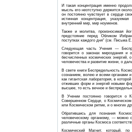
И такая концентрация именно продолж
мысль его неотступно держится около
он постоянно чувствует в сердце сво
истинная концентрация, указуема
внутренний мир, мир ноуменов.
Также и молитва, произносимая йог
предстояние перед Обликом Избра
поступках каждого дня" (см. Письма Е. 
Следующая часть Учения — Беспр
говорится о законах мироздания и 
бесчисленных космических энергий, 
человечества и развитие жизни, о дал
В свете книги Беспредельность Косм
сознанием, волею и всеми органами и
как гигантская лаборатория, в которо
отживших форм и энергий новыми фор
высшее, то есть вечное и беспредель
В Учении постоянно говорится о 
Совершенном Сердце, о Космическом 
или Космическом ритме, и о многих др
Обратившись для познания Космос
человеческому организму, — можно с
различные органы Космоса соответств
Космический Магнит, который, по