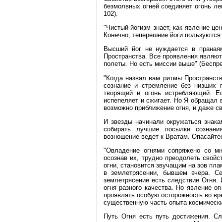
безмолвных огней соединяет огонь лег
102).
"Чистый йогизм знает, как явление це
Конечно, теперешние йоги пользуются 
Высший йог не нуждается в праная
Пространства. Все проявления являют
полеты. Но есть миссии выше" (Беспред
"Когда назвал вам ритмы Пространств
сознание и стремление без низших 
творящий и огонь истребляющий. Ес
испепеляет и сжигает. Но Я обращал 
возможно приближение огня, и даже с
И звезды начинали окружаться знака
собирать лучшие посылки сознани
возношение ведет к Вратам. Опасайтес
"Овладение огнями сопряжено со мно
осознав их, трудно преодолеть свой
огни, становится звучащим на зов пл
в землетрясении, бывшем вчера. Се
землетрясение есть следствие Огня. 
огня разного качества. Но явление о
проявлять особую осторожность во вр
существенную часть опыта космическ
Путь Огня есть путь достижения. Сл