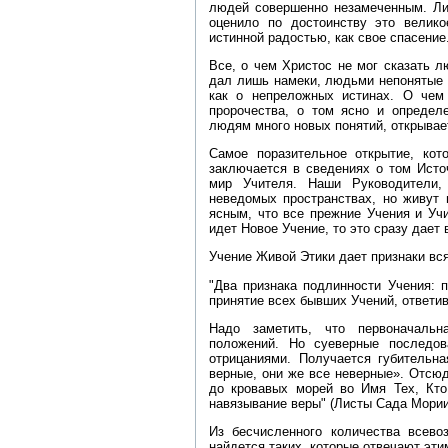
людей совершенно незамеченным. Ли
оценило по достоинству это велик
истинной радостью, как свое спасение
Все, о чем Христос не мог сказать л
дал лишь намеки, людьми непонятые 
как о непреложных истинах. О чем
пророчества, о том ясно и определе
людям много новых понятий, открывае
Самое поразительное открытие, кот
заключается в сведениях о том Исто
мир Учителя. Наши Руководители,
неведомых пространствах, но живут 
ясным, что все прежние Учения и Уч
идет Новое Учение, то это сразу дает
Учение Живой Этики дает признаки вся
"Два признака подлинности Учения:
принятие всех бывших Учений, ответи
Надо заметить, что первоначаль
положений. Но суеверные последов
отрицаниями. Получается губител
верные, они же все неверные». Отсюд
до кровавых морей во Имя Тех, Кто
навязывание веры" (Листы Сада Мории, т
Из бесчисленного количества всев
найдется таких, которые отвечают эт