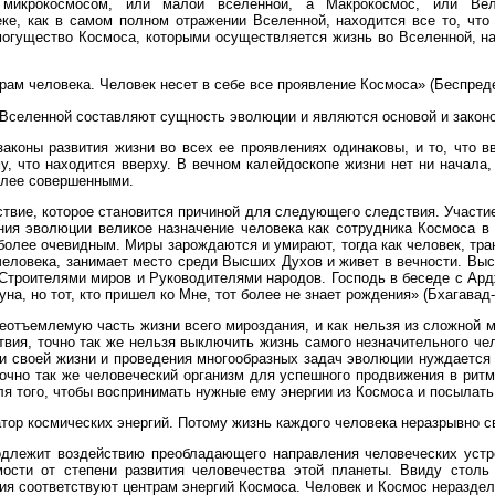
 микрокосмосом, или малой вселенной, а Макрокосмос, или Вел
ке, как в самом полном отражении Вселенной, находится все то, что
могущество Космоса, которыми осуществляется жизнь во Вселенной, на
ам человека. Человек несет в себе все проявление Космоса» (Беспредел
Вселенной составляют сущность эволюции и являются основой и законо
законы развития жизни во всех ее проявлениях одинаковы, и то, что вв
ому, что находится вверху. В вечном калейдоскопе жизни нет ни начала
олее совершенными.
ствие, которое становится причиной для следующего следствия. Участие
ения эволюции великое назначение человека как сотрудника Космоса в
 более очевидным. Миры зарождаются и умирают, тогда как человек, тра
человека, занимает место среди Высших Духов и живет в вечности. В
Строителями миров и Руководителями народов. Господь в беседе с Ард
а, но тот, кто пришел ко Мне, тот более не знает рождения» (Бхагавад‑Г
еотъемлемую часть жизни всего мироздания, и как нельзя из сложной
твия, точно так же нельзя выключить жизнь самого незначительного че
 своей жизни и проведения многообразных задач эволюции нуждается 
точно так же человеческий организм для успешного продвижения в рит
я того, чтобы воспринимать нужные ему энергии из Космоса и посылать
атор космических энергий. Потому жизнь каждого человека неразрывно с
длежит воздействию преобладающего направления человеческих устр
ости от степени развития человечества этой планеты. Ввиду столь
тия соответствуют центрам энергий Космоса. Человек и Космос неразде