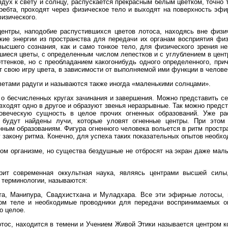
здух к свету и солнцу, распускается прекрасным белым цветком, точно 
ребта, проходят через физическое тело и выходят на поверхность эфи
изического.
ентры, наподобие распустившихся цветов лотоса, находясь вне физи
кие энергии из пространства для передачи их органам восприятия физ
высшего сознания, как и само тонкое тело, для физического зрения 
шиеся цветы, с определенным числом лепестков и с углублением в цен
ттенков, но с преобладанием какогонибудь одного определенного, прич
т свою игру цвета, в зависимости от выполняемой ими функции в челове
етами радуги и называются также иногда «маленькими солнцами».
 о бесчисленных кругах зачинания и завершения. Можно представить се
входят одно в другое и образуют звенья неразрывные. Так можно предс
овеческую сущность в целое прочих огненных образований. Уже р
 будут найдены лучи, которые уловят огненные центры. При этом 
нным образованиям. Фигура огненного человека вольется в ритм простра
закону ритма. Конечно, для успеха таких показательных опытов необхо
ом организме, но существа бездушные не отбросят на экран даже малы
орит современная оккультная наука, являясь центрами высшей сил
 терминологии, называются:
та, Манипура, Свадхистхана и Муладхара. Все эти эфирные лотосы,
ом теле и необходимые проводники для передачи воспринимаемых 
о целое.
тос, находится в темени и Учением Живой Этики называется центром ко