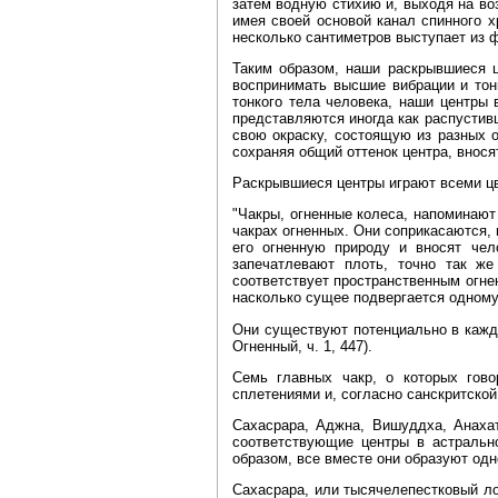
затем водную стихию и, выходя на во
имея своей основой канал спинного х
несколько сантиметров выступает из ф
Таким образом, наши раскрывшиеся ц
воспринимать высшие вибрации и тон
тонкого тела человека, наши центры 
представляются иногда как распустив
свою окраску, состоящую из разных о
сохраняя общий оттенок центра, внося
Раскрывшиеся центры играют всеми цв
"Чакры, огненные колеса, напоминают
чакрах огненных. Они соприкасаются, 
его огненную природу и вносят чел
запечатлевают плоть, точно так же
соответствует пространственным огне
насколько сущее подвергается одному 
Они существуют потенциально в кажд
Огненный, ч. 1, 447).
Семь главных чакр, о которых гов
сплетениями и, согласно санскритской
Сахасрара, Аджна, Вишуддха, Анаха
соответствующие центры в астральн
образом, все вместе они образуют одн
Сахасрара, или тысячелепестковый ло