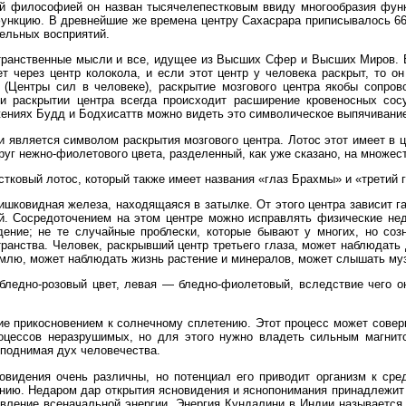
кой философией он назван тысячелепестковым ввиду многообразия фун
нкцию. В древнейшие же времена центру Сахасрара приписывалось 666
тельных восприятий.
транственные мысли и все, идущее из Высших Сфер и Высших Миров. 
т через центр колокола, и если этот центр у человека раскрыт, то 
 (Центры сил в человеке), раскрытие мозгового центра якобы сопро
и раскрытии центра всегда происходит расширение кровеносных сос
жениях Будд и Бодхисаттв можно видеть это символическое выпячивани
 является символом раскрытия мозгового центра. Лотос этот имеет в це
уг нежно‑фиолетового цвета, разделенный, как уже сказано, на множес
тковый лотос, который также имеет названия «глаз Брахмы» и «третий г
шишковидная железа, находящаяся в затылке. От этого центра зависит г
й. Сосредоточением на этом центре можно исправлять физические нед
ение; не те случайные проблески, которые бывают у многих, но со
ранства. Человек, раскрывший центр третьего глаза, может наблюдать 
землю, может наблюдать жизнь растение и минералов, может слышать муз
 бледно‑розовый цвет, левая — бледно‑фиолетовый, вследствие чего о
е прикосновением к солнечному сплетению. Этот процесс может соверш
оцессов неразрушимых, но для этого нужно владеть сильным магнит
 поднимая дух человечества.
овидения очень различны, но потенциал его приводит организм к сред
нию. Недаром дар открытия ясновидения и яснопонимания принадлежит 
вление всеначальной энергии. Энергия Кундалини в Индии называется