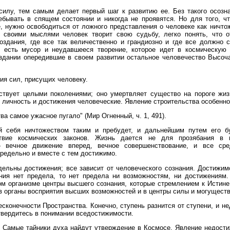
илу, тем самым делает первый шаг к развитию ее. Без такого осозн
ебывать в спящем состоянии и никогда не проявятся. Но для того, ч
, нужно освободиться от ложного представления о человеке как ничто
о своими мыслями человек творит свою судьбу, легко понять, что 
оздания, где все так величественно и грандиозно и где все должно с
 есть мусор и неудавшееся творение, которое идет в космическую 
здании опередившие в своем развитии остальное человечество Высо
ия сил, присущих человеку.
ствует целыми поколениями; оно умертвляет существо на пороге жи
 личность и достижения человеческие. Явление строительства особенно
а самое ужасное пугало" (Мир Огненный, ч. 1, 491).
й себя ничтожеством таким и пребудет, и дальнейшим путем его б
ствие космических законов. Жизнь дается не для прозябания в 
 вечное движение вперед, вечное совершенствование, и все сре
редельно и вместе с тем достижимо.
ельны достижения; все зависит от человеческого сознания. Достижим
ания нет предела, то нет предела ни возможностям, ни достижения
м организме центры высшего сознания, которые стремлением к Истине,
в органы восприятия высших возможностей и в центры силы и могуществ
есконечности Пространства. Конечно, ступень разнится от ступени, и н
Утвердитесь в понимании вседостижимости.
. Самые тайники духа найдут утверждение в Космосе. Явление недос