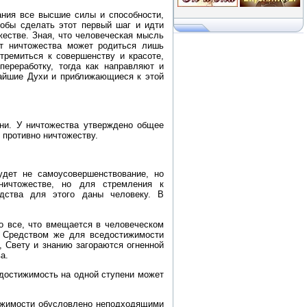
ания все высшие силы и способности,
тобы сделать этот первый шаг и идти
жестве. Зная, что человеческая мысль
от ничтожества может родиться лишь
тремиться к совершенству и красоте,
переработку, тогда как направляют и
чайшие Духи и приближающиеся к этой
зни. У ничтожества утверждено общее
 противно ничтожеству.
удет не самоусовершенствование, но
ничтожестве, но для стремления к
дства для этого даны человеку. В
о все, что вмещается в человеческом
м. Средством же для вседостижимости
 Свету и знанию загораются огненной
а.
едостижимость на одной ступени может
тижимости обусловлено неподходящими