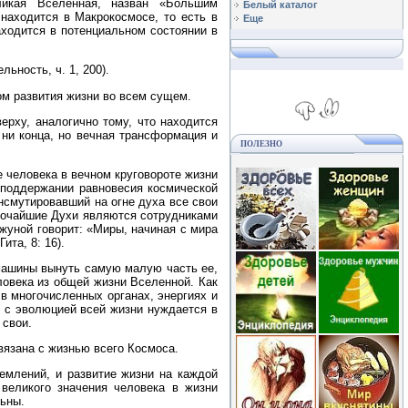
икая Вселенная, назван «Большим
Белый каталог
 находится в Макрокосмосе, то есть в
Еще
ходится в потенциальном состоянии в
ьность, ч. 1, 200).
м развития жизни во всем сущем.
ерху, аналогично тому, что находится
, ни конца, но вечная трансформация и
ПОЛЕЗНО
 человека в вечном круговороте жизни
 поддержании равновесия космической
нсмутировавший на огне духа все свои
ысочайшие Духи являются сотрудниками
жуной говорит: «Миры, начиная с мира
ита, 8: 16).
 машины вынуть самую малую часть ее,
ловека из общей жизни Вселенной. Как
в многочисленных органах, энергиях и
м с эволюцией всей жизни нуждается в
 свои.
вязана с жизнью всего Космоса.
емлений, и развитие жизни на каждой
 великого значения человека в жизни
льны.