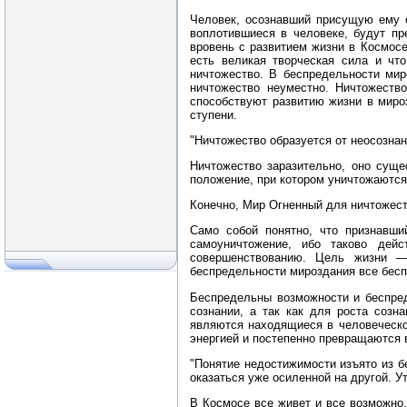
Человек, осознавший присущую ему с
воплотившиеся в человеке, будут пр
вровень с развитием жизни в Космосе
есть великая творческая сила и чт
ничтожество. В беспредельности мир
ничтожество неуместно. Ничтожество
способствуют развитию жизни в миро
ступени.
"Ничтожество образуется от неосознан
Ничтожество заразительно, оно суще
положение, при котором уничтожаются
Конечно, Мир Огненный для ничтожеств
Само собой понятно, что признавши
самоуничтожение, ибо таково дей
совершенствованию. Цель жизни —
беспредельности мироздания все бесп
Беспредельны возможности и беспред
сознании, а так как для роста созн
являются находящиеся в человеческо
энергией и постепенно превращаются 
"Понятие недостижимости изъято из б
оказаться уже осиленной на другой. 
В Космосе все живет и все возможно