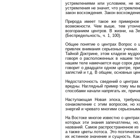
устремлениями или условием, не мо
устремления не значит, что устремлен
закон восхождения. Закон восхождени
Природа имеет такое же примерно
возможности. Чем выше, тем утонче
возгоранием центров. В жизни, на З
(Беспредельность, ч. 1, 100).
Общее понятие о центрах Вопрос о 
привлек внимания серьезных ученых. 
Тайной Доктрине, этом кладезе мудрос
говоря о расположенных в нашем тел
нашем теле намечается еще сорок два
говорит о двадцати одном центре, при
запястий и т.д. В общем, основных це
Недостаточность сведений о центрах 
вредны. Наглядный пример тому мы ви
способами начали напрягать их, прич
Наступающая Новая эпоха, требующ
ознакомление с этим вопросом, но х
энергий и чревато многими серьезным
На Востоке многое известно о центрах
которых эти знания запечатлены, но
названий. Самое распространенное из 
а также цветы лотоса. Это поэтическ
их истинное значение и сущность. Ка