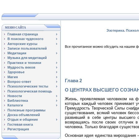
МЕНЮ САЙТА
Эзотерика. Психол
Главная страница
В поисках чудесного
Авторские курсы
Все прочитанное можно обсудить на нашем
Записи пользователей
Медитации
Музыка для медитаций
Практики и техники
Мудрость веков
Здоровье
Магия
Глава 2
Вопрос-ответ
Психологические тесты
О ЦЕНТРАХ ВЫСШЕГО СОЗНА
Психологическая помощь
Новости
Жизнь, проявляемая человеком на ф
Библиотека
которых каждый человек принимает уч
Каталоги
Премудрость Творческой Силы снабди
Полезные программы
существования, всякий человек бессо
Доска объявлений
развивший в себе центры высшего с
Отдых и общение
возвращаясь после своих отлучек в 
Гостевая книга
человека. Только благодаря существ
Регистрация
Основная идея единства мироздания —