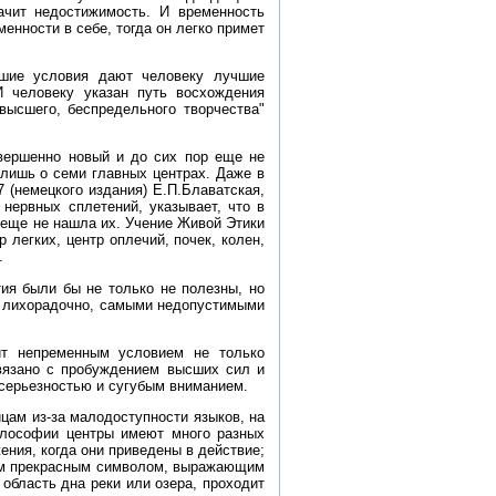
ачит недостижимость. И временность
енности в себе, тогда он легко примет
шие условия дают человеку лучшие
И человеку указан путь восхождения
высшего, беспредельного творчества"
вершенно новый и до сих пор еще не
 лишь о семи главных центрах. Даже в
7 (немецкого издания) Е.П.Блаватская,
нервных сплетений, указывает, что в
 еще не нашла их. Учение Живой Этики
 легких, центр оплечий, почек, колен,
.
тия были бы не только не полезны, но
х, лихорадочно, самыми недопустимыми
ит непременным условием не только
связано с пробуждением высших сил и
 серьезностью и сугубым вниманием.
йцам из‑за малодоступности языков, на
философии центры имеют много разных
ения, когда они приведены в действие;
амым прекрасным символом, выражающим
область дна реки или озера, проходит