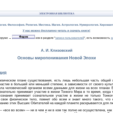
ЭЛЕКТРОННАЯ БИБЛИОТЕКА
огия. Философия. Религия. Мистика. Магия. Астрология. Нумерология. Хироман
У нас можно
бесплатно
читать и скачать книги!
 форуме →
или в разделе "
записи пользователей
", есть возможность
з
А. И. Клизовский
Основы миропонимания Новой Эпохи
НИЯ
изическом плане существования, есть лишь небольшая часть общей ж
астие в большей или меньшей степени, в зависимости от своего культ
ла человеческий организм всеми данными для жизни на всех планах 
знательно принимает участие в жизни Тонкого Мира в то время, когда т
ознания принимает сознательное участие в жизни не только Тонког
свое физическое тело, помнит обо всем и знает много такого, что
ованию этих Высших Обитателей на каждой планете раскрываются для л
 «все во всем» — ни в чем и ни в ком так полно не осуществлена, как