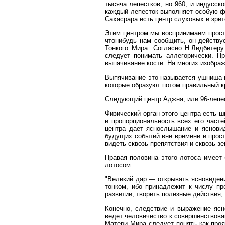
тысяча лепестков, но 960, и индусс
каждый лепесток выполняет особую фу
Сахасрара есть центр слуховых и зри
Этим центром мы воспринимаем прос
чтонибудь нам сообщить, он действуе
Тонкого Мира. Согласно Н.Лидбитеру
следует понимать аллегорически. Пр
выпячивание кости. На многих изобра
Выпячивание это называется ушниша и
которые образуют потом правильный кр
Следующий центр Аджна, или 96‑лепес
Физический орган этого центра есть 
и пропорциональность всех его часте
центра дает яснослышание и ясновид
будущих событий вне времени и прост
видеть сквозь препятствия и сквозь 
Правая половина этого лотоса имеет
лотосом.
"Великий дар — открывать ясновидени
тонком, ибо принадлежит к числу пр
развитии, творить полезные действия,
Конечно, следствие и выражение ясн
ведет человечество к совершенствова
Матери Мира следует понять как проя