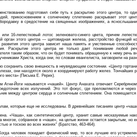
енствованию подготовил себе путь к раскрытию этого центра, то оди
дей, прикосновением к солнечному сплетению раскрывает этот цент
 бородавку в средостение на священных изображениях, а яснослышан
, или 16‑лепестковый лотос зеленовато‑синего цвета, причем лепес
й орган этого центра — щитовидная железа, расстройство функций ко
 развития этого центра зависит наша память и умственные способност
ия. Раскрытие этого центра не только дает понимание любой ре
теля таким образом, что он будет понимать обращенную к нему речь вне
учениками Христа, когда они, по словам евангелиста, заговорили на раз
о сохранить свою внешность в неувядающем состоянии. «Центр гортан
лезах, они находятся около и координируют работу желез. Тончайших р
го места» (Письма Е. Рерих).
 Агни‑Йоги называется «чашей». Центр Анахата отвечает Серебряном
редоточие всех излучений. Это тот фокус, где преломляются и через
льник между центром сердца и солнечным сплетением. Она помещается
лам, которые еще не исследованы. В древнейших писаниях центр «чаши
ена. «Чаша», как синтетический центр, хранит самые несказуемые на
а многое, собранное в «чаше», на целые жизни остается закрытым, но 
стью и тоскою во всех жизнях" (Братство, 463‑464).
огда человек покидает физический мир, то все лучшие его устремле