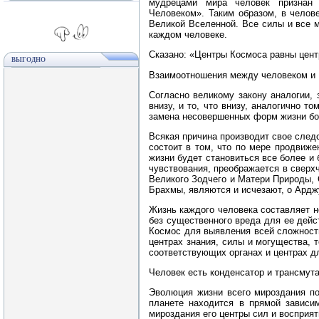
мудрецами мира человек признан
Человеком». Таким образом, в челове
Великой Вселенной. Все силы и все 
каждом человеке.
Сказано: «Центры Космоса равны центр
ВЫГОДНО
Взаимоотношения между человеком и 
Согласно великому закону аналогии, 
внизу, и то, что внизу, аналогично т
замена несовершенных форм жизни б
Всякая причина производит свое след
состоит в том, что по мере продвиж
жизни будет становиться все более и
чувствования, преображается в сверх
Великого Зодчего и Матери Природы, 
Брахмы, являются и исчезают, о Арджун
Жизнь каждого человека составляет н
без существенного вреда для ее дейс
Космос для выявления всей сложности
центрах знания, силы и могущества, 
соответствующих органах и центрах дл
Человек есть конденсатор и трансмут
Эволюция жизни всего мироздания по
планете находится в прямой зависим
мироздания его центры сил и восприя