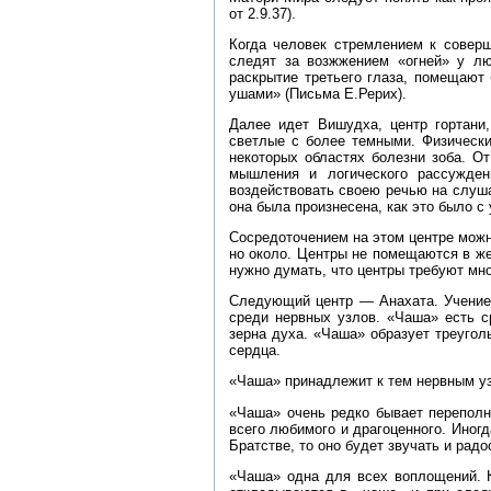
от 2.9.37).
Когда человек стремлением к соверш
следят за возжжением «огней» у лю
раскрытие третьего глаза, помещают
ушами» (Письма Е.Рерих).
Далее идет Вишудха, центр гортани
светлые с более темными. Физически
некоторых областях болезни зоба. От
мышления и логического рассужден
воздействовать своею речью на слуша
она была произнесена, как это было с 
Сосредоточением на этом центре можн
но около. Центры не помещаются в же
нужно думать, что центры требуют мно
Следующий центр — Анахата. Учением
среди нервных узлов. «Чаша» есть с
зерна духа. «Чаша» образует треуго
сердца.
«Чаша» принадлежит к тем нервным уз
«Чаша» очень редко бывает переполн
всего любимого и драгоценного. Иногд
Братстве, то оно будет звучать и радо
«Чаша» одна для всех воплощений. К