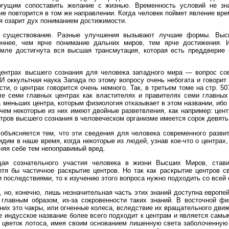
гущим сопоставить желание с жизнью. Временность условий не зн
ие повторится в том же направлении. Когда человек поймет явление врем
я озарит дух пониманием достижимости.
е существование. Разные улучшения вызывают лучшие формы. Выс
ннее, чем ярче понимание дальних миров, тем ярче достижения. 
емле достигнута вся высшая трансмутация, которая есть преддверие 
центрах высшего сознания для человека западного мира — вопрос со
И оккультная наука Запада по этому вопросу очень небогата и говорит
ти, о центрах говорится очень немного. Так, в третьем томе на стр. 50
е семи главных центрах как властителях и правителях семи главных 
 меньших центра, которым физиология отказывает в этом названии, ибо
чем некоторые из них имеют двойные разветвления, как например: центр
нтров высшего сознания в человеческом организме имеется сорок девять
объясняется тем, что эти сведения для человека современного разви
дим в наше время, когда некоторые из людей, узнав кое‑что о центра
иняя себе тем непоправимый вред.
ая сознательного участия человека в жизни Высших Миров, став
отя бы частичное раскрытие центров. Но так как раскрытие центров 
и последствиями, то к изучению этого вопроса нужно подходить со всей
, но, конечно, лишь незначительная часть этих знаний доступна европе
, главным образом, из‑за сокровенности таких знаний. В восточной 
них это чакры, или огненные колеса, вследствие их вращательного движ
ое индусское название более всего подходит к центрам и является с
к цветок лотоса, имея своим основанием лишенную света заболоченную 