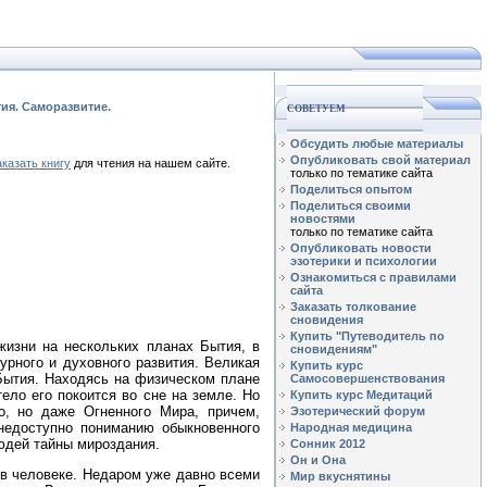
тия. Саморазвитие.
СОВЕТУЕМ
Обсудить любые материалы
Опубликовать свой материал
аказать книгу
для чтения на нашем сайте.
только по тематике сайта
Поделиться опытом
Поделиться своими
новостями
только по тематике сайта
Опубликовать новости
эзотерики и психологии
Ознакомиться с правилами
сайта
Заказать толкование
сновидения
Купить "Путеводитель по
изни на нескольких планах Бытия, в
сновидениям"
урного и духовного развития. Великая
Купить курс
Бытия. Находясь на физическом плане
Самосовершенствования
ело его покоится во сне на земле. Но
Купить курс Медитаций
о, но даже Огненного Мира, причем,
Эзотерический форум
 недоступно пониманию обыкновенного
Народная медицина
юдей тайны мироздания.
Сонник 2012
Он и Она
 в человеке. Недаром уже давно всеми
Мир вкуснятины