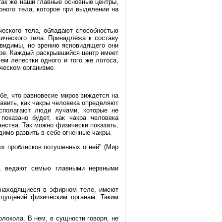
так же наши главные основные центры,
рного тела, которое при выделении на
ческого тела, обладают способностью
ического тела. Принадлежа к составу
невидимы, но зрению ясновидящего они
тре. Каждый раскрывшийся центр имеет
ем лепестки одного и того же лотоса,
ческом организме.
бе, что равновесие миров зиждется на
тавить, как чакры человека определяют
асполагают люди лучами, которые не
показано будет, как чакра человека
нства. Так можно физически показать,
димо развить в себе огненные чакры.
х проблесков потушенных огней" (Мир
ы, ведают семью главными нервными
 находящиеся в эфирном теле, имеют
ощущений физическим органам. Таким
локола. В нем, в сущности говоря, не