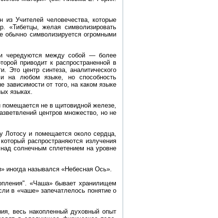
н из Учителей человечества, которые
р. «Тибетцы, желая символизировать
ие обычно символизируется огромными
тки чередуются между собой — более
торой приводит к распространенной в
и. Это центр синтеза, аналитического
чи на любом языке, но способность
 зависимости от того, на каком языке
ных языках.
и помещается не в щитовидной железе,
азветвлений центров множество, но не
у Лотосу и помещается около сердца,
 который распространяются излучения
 над солнечным сплетением на уровне
» иногда назывался «Небесная Ось».
копления". «Чаша» бывает хранилищем
если в «чаше» запечатлелось понятие о
ния, весь накопленный духовный опыт