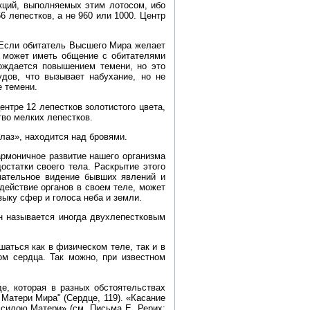
кций, выполняемых этим лотосом, ибо
 лепестков, а не 960 или 1000. Центр
Если обитатель Высшего Мира желает
он может иметь общение с обитателями
вождается повышением темени, но это
удов, что вызывает набухание, но не
е темени.
нтре 12 лепестков золотистого цвета,
тво мелких лепестков.
лаз», находится над бровями.
армоничное развитие нашего организма
остатки своего тела. Раскрытие этого
знательное видение бывших явлений и
действие органов в своем теле, может
ыку сфер и голоса неба и земли.
н называется иногда двухлепестковым
аться как в физическом теле, так и в
ом сердца. Так можно, при известном
е, которая в разных обстоятельствах
Матери Мира" (Сердце, 119). «Касание
 силою Матери» (см. Письма Е. Рерих: