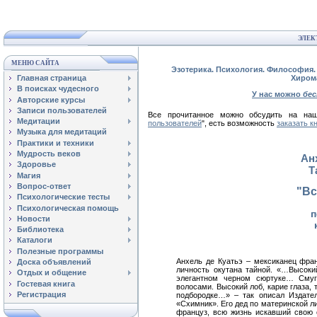
ЭЛЕК
МЕНЮ САЙТА
Эзотерика. Психология. Философия. 
Главная страница
Хиром
В поисках чудесного
У нас можно
бе
Авторские курсы
Записи пользователей
Все прочитанное можно обсудить на 
Медитации
пользователей
", есть возможность
заказать к
Музыка для медитаций
Практики и техники
Мудрость веков
Ан
Здоровье
Т
Магия
Вопрос-ответ
"Вс
Психологические тесты
Психологическая помощь
п
Новости
Библиотека
Каталоги
Полезные программы
Анхель де Куатьэ – мексиканец фра
Доска объявлений
личность окутана тайной. «…Высоки
Отдых и общение
элегантном черном сюртуке… Сму
Гостевая книга
волосами. Высокий лоб, карие глаза, 
Регистрация
подбородке…» – так описал Издател
«Схимник». Его дед по материнской л
француз, всю жизнь искавший свою 