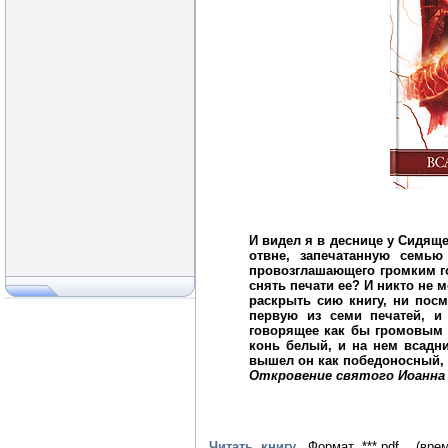
И видел я в деснице у Сидяще
отвне, запечатанную семью
провозглашающего громким го
снять печати ее? И никто не м
раскрыть сию книгу, ни посмо
первую из семи печатей, и
говорящее как бы громовым г
конь белый, и на нем всадн
вышел он как победоносный, 
Откровение святого Иоанна Бо
Читать книгу.
Формат ***.pdf (вре