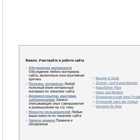
Важно. Участвуйте в работе сайта
Обсуждение материалов
Обсуждение любого материала
сайта, желательно конструктивная
Basteln & Spaß
критика
Zimmer- und Gartenblumen
Полезно, интересно
Любой
полезный и/или интересный
Naturführer Pilze
материал по тематике сайта
Natur und Medizin
Делимся опытом, мыслями,
Schwangerschaft ohne Prob
наблюдениями
Записи
Gymnastik nach der Geburt
описывающие опыт саморазвития
Vorname für Kind
и размышления на эту тему
Новости пользователей
Любые
ваши новости по тематике сайта
Записи админа
Правила и
объявления