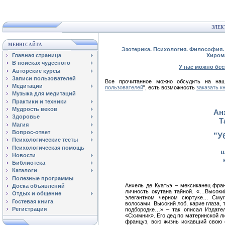
ЭЛЕК
МЕНЮ САЙТА
Эзотерика. Психология. Философия. 
Главная страница
Хиром
В поисках чудесного
У нас можно
бе
Авторские курсы
Записи пользователей
Все прочитанное можно обсудить на 
Медитации
пользователей
", есть возможность
заказать к
Музыка для медитаций
Практики и техники
Мудрость веков
Ан
Здоровье
Т
Магия
Вопрос-ответ
"У
Психологические тесты
Психологическая помощь
ш
Новости
Библиотека
Каталоги
Полезные программы
Анхель де Куатьэ – мексиканец фра
Доска объявлений
личность окутана тайной. «…Высоки
Отдых и общение
элегантном черном сюртуке… Сму
Гостевая книга
волосами. Высокий лоб, карие глаза, 
Регистрация
подбородке…» – так описал Издател
«Схимник». Его дед по материнской л
француз, всю жизнь искавший свою 