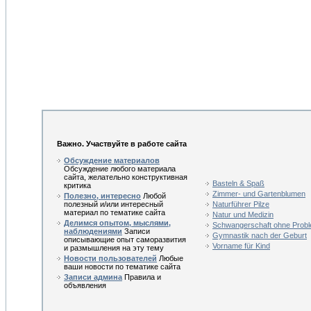
Важно. Участвуйте в работе сайта
Обсуждение материалов
Обсуждение любого материала
сайта, желательно конструктивная
Basteln & Spaß
критика
Zimmer- und Gartenblumen
Полезно, интересно
Любой
полезный и/или интересный
Naturführer Pilze
материал по тематике сайта
Natur und Medizin
Делимся опытом, мыслями,
Schwangerschaft ohne Prob
наблюдениями
Записи
Gymnastik nach der Geburt
описывающие опыт саморазвития
Vorname für Kind
и размышления на эту тему
Новости пользователей
Любые
ваши новости по тематике сайта
Записи админа
Правила и
объявления