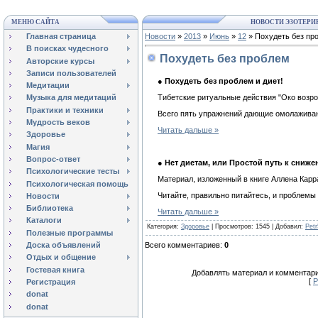
МЕНЮ САЙТА
НОВОСТИ ЭЗОТЕРИ
Главная страница
Новости
»
2013
»
Июнь
»
12
» Похудеть без пр
В поисках чудесного
Похудеть без проблем
Авторские курсы
Записи пользователей
●
Похудеть без проблем и диет!
Медитации
Тибетские ритуальные действия "Око возро
Музыка для медитаций
Практики и техники
Всего пять упражнений дающие омолажива
Мудрость веков
Читать дальше »
Здоровье
Магия
Вопрос-ответ
●
Нет диетам, или Простой путь к сниже
Психологические тесты
Материал, изложенный в книге Аллена Карра
Психологическая помощь
Читайте, правильно питайтесь, и проблемы
Новости
Библиотека
Читать дальше »
Каталоги
Категория
:
Здоровье
|
Просмотров
: 1545 |
Добавил
:
Petr
Полезные программы
Всего комментариев
:
0
Доска объявлений
Отдых и общение
Гостевая книга
Добавлять материал и комментари
[
Р
Регистрация
donat
donat