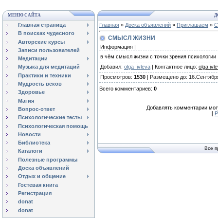
МЕНЮ САЙТА
Д
Главная страница
Главная
»
Доска объявлений
»
Приглашаем
»
С
В поисках чудесного
СМЫСЛ ЖИЗНИ
Авторские курсы
Информация |
Записи пользователей
в чём смысл жизни с точки зрения психологии : 
Медитации
Добавил
:
olga_ivleva
|
Контактное лицо
:
olga ivl
Музыка для медитаций
Практики и техники
Просмотров
:
1530
|
Размещено до
: 16.Сентябр
Мудрость веков
Всего комментариев
:
0
Здоровье
Магия
Добавлять комментарии могу
Вопрос-ответ
[
Р
Психологические тесты
Психологическая помощь
Новости
Библиотека
Все п
Каталоги
Полезные программы
Доска объявлений
Отдых и общение
Гостевая книга
Регистрация
donat
donat