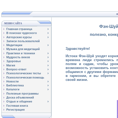
Ф
МЕНЮ САЙТА
Фэн-Шуй
Главная страница
В поисках чудесного
полезно, конк
Авторские курсы
Записи пользователей
Медитации
Здравствуйте!
Музыка для медитаций
Практики и техники
Истоки Фэн-Шуй уходят корня
Мудрость веков
времена люди стремились п
Здоровье
полям и садам, чтобы урож
Магия
возможность установить кон
Вопрос-ответ
общаемся с другими формами
Психологические тесты
в гармонии, и вы обретете
Психологическая помощь
своей жизни.
Новости
Библиотека
Каталоги
Полезные программы
Доска объявлений
Отдых и общение
Гостевая книга
Регистрация