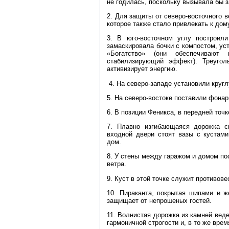
не годилась, поскольку вызывала бы з
2. Для защиты от северо-восточного 
которое также стало привлекать к дом
3. В юго-восточном углу построил
замаскировала бочки с компостом, ус
«Богатство» (они обеспечиваю
стабилизирующий эффект). Треугол
активизирует энергию.
4. На северо-западе установили круг
5. На северо-востоке поставили фонар
6. В позиции Феникса, в передней точ
7. Плавно изгибающаяся дорожка с
входной двери стоят вазы с кустам
дом.
8. У стены между гаражом и домом по
ветра.
9. Куст в этой точке служит противо
10. Пираканта, покрытая шипами и ж
защищает от непрошеных гостей.
11. Волнистая дорожка из камней веде
гармоничной строгости и, в то же вре