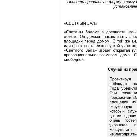
Придать правильную форму этому Г
установлен
«СВЕТЛЫЙ ЗАЛ»
«Светлым Залом» в древности назы
домом. Он должен накапливать энер
площадки перед домом. С той же це
или просто оставляют пустой участок
«Светлого Зала» играет открытая п
пропорциональна размерам дома. С
свободной.
Случай из пра
Проектируя
соблюдать о
Рода убедили
Они создал
прекрасный «
площадку из
окруженную
который слу
цоколя здани
очень госте
украшала в
консультант
неблагоприят