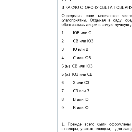
В КАКУЮ СТОРОНУ СВЕТА ПОВЕРН
Определив свое магическое числ
благоприятны. Отдыхая в саду, обе
обратившись лицом в самую лучшую д
1 ЮВ или С
2 СВ или ЮЗ
3 Ю или В
4 С или ЮВ
5 (м) СВ или ЮЗ
5 (ж) ЮЗ или СВ
6 З или СЗ
7 СЗ или З
8 В или Ю
9 В или Ю
1. Прежде всего были оформлены 
шпалеры, увитые плющом, - для защи