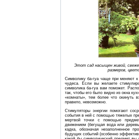
Этот сад насыщен живой, свежей
размеров, цвет
Cимволику ба-гуа чаще при меняют к
чудеса. Если вы желаете стимулиро
символика ба-гуа вам поможет. Расп
так, чтобы его было видно из окна кух
«комнаты», тем более что окинуть в
правило, невозможно.
Стимуляторы энергии помогают соср
события в ней с помощью тяжелых пред
мертвой точки с помощью предме
движением (бегущая вода или деревь
кадка, обозначая незаполненное пр
будущих событий (особенно эффективно
какой бы символический предмет вы 