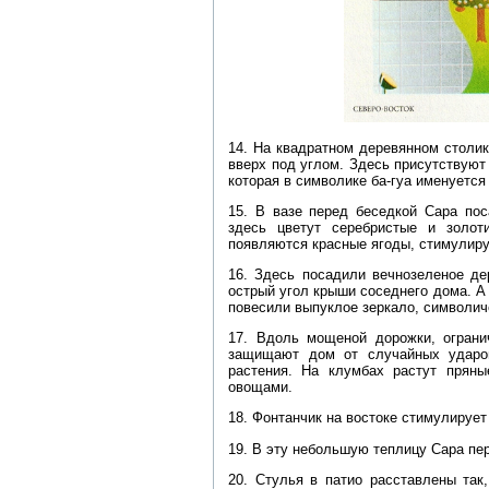
14. На квадратном деревянном столи
вверх под углом. Здесь присутствуют
которая в символике ба-гуа именуется
15. В вазе перед беседкой Сара пос
здесь цветут серебристые и золот
появляются красные ягоды, стимулиру
16. Здесь посадили вечнозеленое де
острый угол крыши соседнего дома. А 
повесили выпуклое зеркало, символи
17. Вдоль мощеной дорожки, ограни
защищают дом от случайных ударо
растения. На клумбах растут прян
овощами.
18. Фонтанчик на востоке стимулируе
19. В эту небольшую теплицу Сара пе
20. Стулья в патио расставлены так