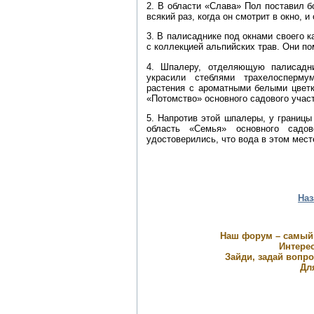
2. В области «Слава» Пол поставил 
всякий раз, когда он смотрит в окно, 
3. В палисаднике под окнами своего к
с коллекцией альпийских трав. Они по
4. Шпалеру, отделяющую палисадни
украсили стеблями трахелосперму
растения с ароматными белыми цветка
«Потомство» основного садового участ
5. Напротив этой шпалеры, у границы
область «Семья» основного садов
удостоверились, что вода в этом мест
Наз
Наш форум – самый
Интерес
Зайди, задай вопр
Дл