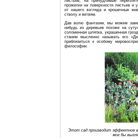
листьев, на причудливые перепле
прожилки на поверхности листьев и 
от нашего взгляда и крошечные жи
стволу и ветвям.
Дав волю фантазии, мы можем замет
нибудь из деревьев похоже на сутул
соломенная шляпка, украшенная грозд
станем мысленно называть его «Д
приблизиться к особому мировоспри
философии.
Этот сад производит эффектное вп
мог бы выгл