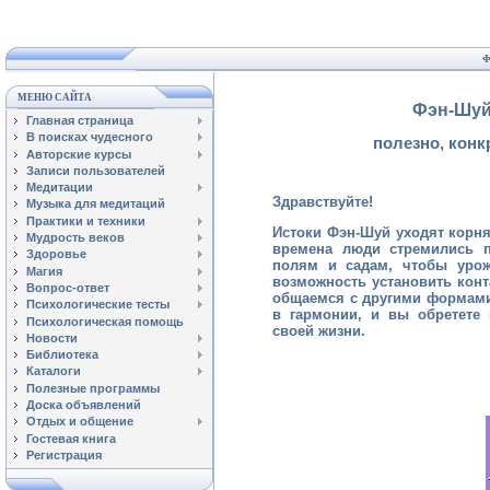
Ф
МЕНЮ САЙТА
Фэн-Шуй
Главная страница
В поисках чудесного
полезно, конк
Авторские курсы
Записи пользователей
Медитации
Здравствуйте!
Музыка для медитаций
Практики и техники
Истоки Фэн-Шуй уходят корня
Мудрость веков
времена люди стремились п
Здоровье
полям и садам, чтобы урож
Магия
возможность установить кон
Вопрос-ответ
общаемся с другими формами
Психологические тесты
в гармонии, и вы обретете
Психологическая помощь
своей жизни.
Новости
Библиотека
Каталоги
Полезные программы
Доска объявлений
Отдых и общение
Гостевая книга
Регистрация