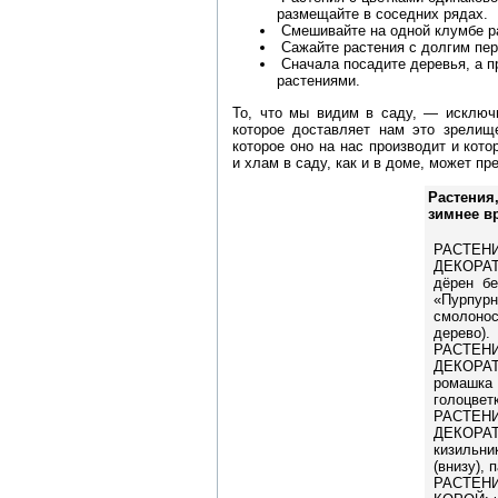
размещайте в соседних рядах.
Смешивайте на одной клумбе р
Сажайте растения с долгим пери
Сначала посадите деревья, а 
растениями.
То, что мы видим в саду, — исключи
которое доставляет нам это зрелище
которое оно на нас производит и кот
и хлам в саду, как и в доме, может п
Растения
зимнее в
РА
ДЕКОРА
дёрен бе
«Пурпу
смолон
дерево).
РА
ДЕКОРА
ромашка
голоцвет
РА
ДЕКОРА
кизильни
(внизу), 
РАСТЕН