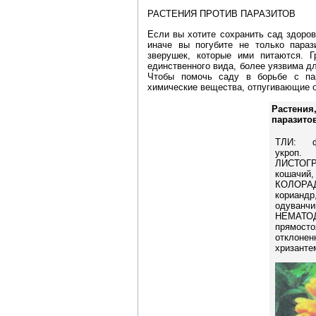
РАСТЕНИЯ ПРОТИВ ПАРАЗИТОВ
Если вы хотите сохранить сад здоро
иначе вы погубите не только параз
зверушек, которые ими питаются. Г
единственного вида, более уязвима дл
Чтобы помочь саду в борьбе с пар
химические вещества, отпугивающие 
Растен
паразито
ТЛИ: ф
укроп.
ЛИСТО
кошачий,
КОЛО
кориан
одуванчи
НЕМАТ
прямос
откло
хризанте