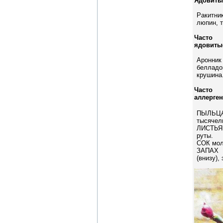
Ядовиты
Ракитн
люпин, т
Часто
ядовиты
Аронн
белладо
крушина
Часто
аллерге
ПЫЛЬЦА
тысячел
ЛИСТЬЯ
руты.
СОК мол
ЗАПАХ 
(внизу),