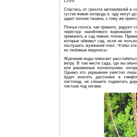
СЛУХ
Спастись от грохота автомобилей в с
густая живая изгородь в :аду могут д
царит полная тишина, к тому же прият
Птичьи голоса, как правило, радуют 
чересчур назойливого воркования 
приманить в сад певчих птичек. Прим
которые обживут сад, если не польз
послушать жужжание пчел. Чтобы эти
их любимые медоносы.
Журчание воды помогает расслабиться
ветру. В том месте сада, где вы обы
или раковинные колокольчики, котор
Однако это украшение уместно лишь
будет вносить диссонанс в симфо
листопад, не спешите подметать дор
листьев под ногами.