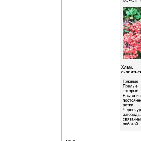
КОРОЙ: к
Хлам,
скопиться
Грязные
Прелые
которые 
Растен
постоянн
ветки.
Чересчу
изгоро
связан
работой.