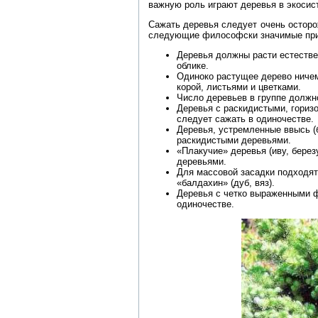
важную роль играют деревья в экосис
Сажать деревья следует очень осторо
следующие философски значимые пр
Деревья должны расти естествен
облике.
Одиноко растущее дерево ниче
корой, листьями и цветками.
Число деревьев в группе должно
Деревья с раскидистыми, гориз
следует сажать в одиночестве.
Деревья, устремленные ввысь (
раскидистыми деревьями.
«Плакучие» деревья (иву, берез
деревьями.
Для массовой засадки подходят
«балдахин» (дуб, вяз).
Деревья с четко выраженными ф
одиночестве.