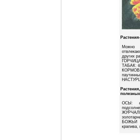
Растения
Можно 
отвлек
других р
ГОРЧИЦ
ТАБАК: б
КОРМОВ
паутинны
НАСТУРЦИ
Растен
полезных
ОСЫ: с
подсолне
ЖУРЧА
золотарн
БОЖЬИ 
крапива,