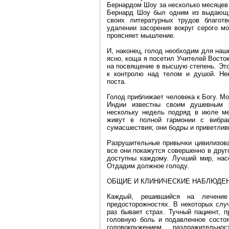
Бернардом Шоу за несколько месяцев д
Бернард Шоу был одним из выдающи
своих литературных трудов благот
удалении засорения вокруг серого мо
проясняет мышление.
И, наконец, голод необходим для наш
ясно, коща я посетил Учителей Восток
на посвящение в высшую степень. Это
к контролю над телом и душой. Нек
поста.
Голод приближает человека к Богу. М
Индии известны своим душевным р
нескольку недель подряд в июле ме
живут в полной гармонии с вибра
сумасшествия; они бодры и приветлив
Разрушительные привычки цивилизован
все они покажутся совершенно в друг
доступны каждому. Лучший мир, нас
Отдадим должное голоду.
ОБЩИЕ И КЛИНИЧЕСКИЕ НАБЛЮДЕН
Каждый, решившийся на лечение
предосторожностях. В некоторых слу
раз бывает страх. Тучный пациент, 
головную боль и подавленное состоя
головокружением, раздражитель