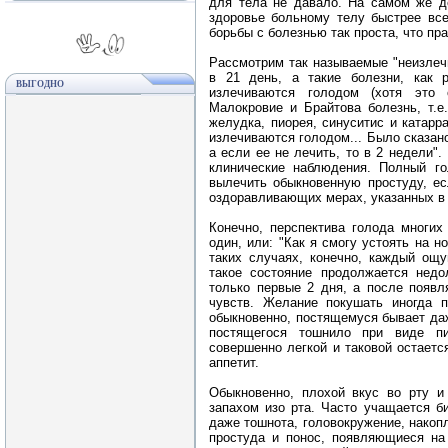
для тела не давало. На самом же де
здоровье больному телу быстрее все
борьбы с болезнью так проста, что пр
Рассмотрим так называемые "неизлеч
в 21 день, а такие болезни, как 
ВЫГОДНО
излечиваются голодом (хотя это 
Малокровие и Брайтова болезнь, т.е
желудка, пиорея, синуситис и катар
излечиваются голодом... Было сказано
а если ее не лечить, то в 2 недели"
клинические наблюдения. Полный го
вылечить обыкновенную простуду, ес
оздоравливающих мерах, указанных в 
Конечно, перспектива голода многих 
один, или: "Как я смогу устоять на н
таких случаях, конечно, каждый ощ
такое состояние продолжается недол
только первые 2 дня, а после появл
чувств. Желание покушать иногда п
обыкновенно, постящемуся бывает даж
постящегося тошнило при виде пи
совершенно легкой и таковой остаетс
аппетит.
Обыкновенно, плохой вкус во рту и
запахом изо рта. Часто учащается б
даже тошнота, головокружение, накоп
простуда и понос, появляющиеся на