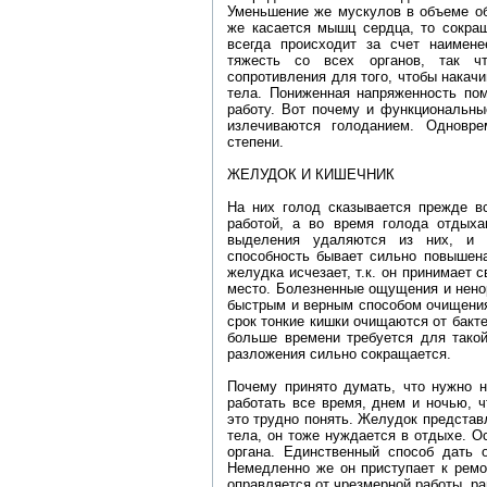
Уменьшение же мускулов в объеме об
же касается мышц сердца, то сокра
всегда происходит за счет наимен
тяжесть со всех органов, так ч
сопротивления для того, чтобы накач
тела. Пониженная напряженность пом
работу. Вот почему и функциональны
излечиваются голоданием. Одновр
степени.
ЖЕЛУДОК И КИШЕЧНИК
На них голод сказывается прежде в
работой, а во время голода отдых
выделения удаляются из них, и к
способность бывает сильно повышена
желудка исчезает, т.к. он принимает
место. Болезненные ощущения и нено
быстрым и верным способом очищения
срок тонкие кишки очищаются от бакт
больше времени требуется для такой
разложения сильно сокращается.
Почему принято думать, что нужно н
работать все время, днем и ночью, ч
это трудно понять. Желудок представ
тела, он тоже нуждается в отдыхе. О
органа. Единственный способ дать 
Немедленно же он приступает к ремо
оправляется от чрезмерной работы, ра