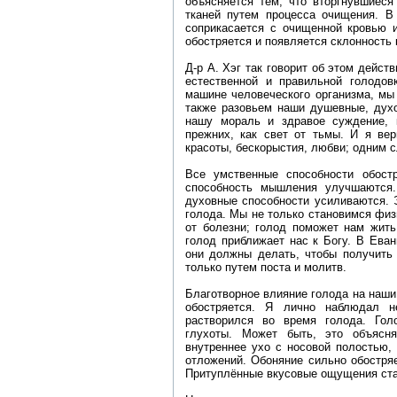
объясняется тем, что вторгнувшиеся
тканей путем процесса очищения. В 
соприкасается с очищенной кровью 
обостряется и появляется склонность 
Д-р А. Хэг так говорит об этом дейст
естественной и правильной голодо
машине человеческого организма, мы
также разовьем наши душевные, духо
нашу мораль и здравое суждение, 
прежних, как свет от тьмы. И я ве
красоты, бескорыстия, любви; одним 
Все умственные способности обост
способность мышления улучшаются. 
духовные способности усиливаются. 
голода. Мы не только становимся физ
от болезни; голод поможет нам жить
голод приближает нас к Богу. В Еван
они должны делать, чтобы получить 
только путем поста и молитв.
Благотворное влияние голода на наши
обостряется. Я лично наблюдал не
растворился во время голода. Го
глухоты. Может быть, это объясн
внутреннее ухо с носовой полостью,
отложений. Обоняние сильно обостря
Притуплённые вкусовые ощущения ста