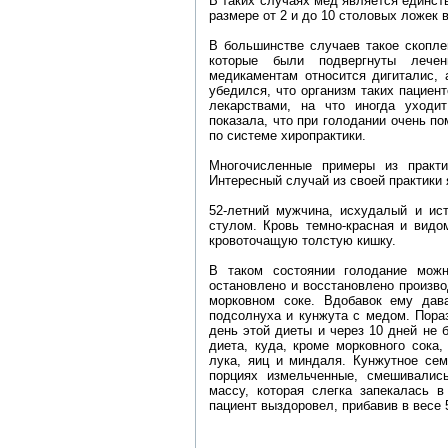
В таких случаях мед является единст
размере от 2 и до 10 столовых ложек в
В большинстве случаев такое скопле
которые были подвергнуты лече
медикаментам относится дигиталис, 
убедился, что организм таких пациен
лекарствами, на что иногда уходи
показала, что при голодании очень п
по системе хиропрактики.
Многочисленные примеры из практи
Интересный случай из своей практики 
52-летний мужчина, исхудалый и ис
стулом. Кровь темно-красная и видо
кровоточащую толстую кишку.
В таком состоянии голодание можн
остановлено и восстановлено произво
морковном соке. Вдобавок ему дав
подсолнуха и кунжута с медом. Пораз
день этой диеты и через 10 дней не
диета, куда, кроме морковного сока
лука, яиц и миндаля. Кунжутное сем
порциях измельченные, смешивали
массу, которая слегка запекалась 
пациент выздоровел, прибавив в весе 5