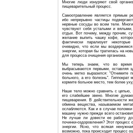
Многие люди изнуряют свой организ
пищеварительный процесс.
Самоотравление является прямым ре
ибо непрерывно частицы подвергают
нервные сосуды во всем теле. Многи
чувствуют себя усталыми и вялыми, 
отдых. Вот почему, между прочим, с
желание выпить чашку кофе, котор
фактически парализует некоторые
очевидно, что если мы воздержимся
энергии, которая бы тратилась на но
для процесса очищения организма.
Мы теперь знаем, что во время
выбрасываются первыми, оставляя з
очень метко выразился: "Отнимите п
больного, а его болезнь". Гиппократ
кормите больное место, тем более уху
Наше тело можно сравнить с цепью, к
его слабейшее звено. Многие думаю
пищеварения. В действительности же
обмена вещества, называемом мета
ослабляются. Как и в случае поломки 
машину нужно прежде всего останови
Не лучше ли довести ее работу до
починки-оздоровления? Этот процесс 
энергии. Ясно, что всякая ненужна
возможно, пока происходит процесс о