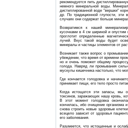
рекомендуется пить дистиллированну
немного минеральной воды. Минерал
дистиллированной воде "вершки" корн
др. По традиционной глупости, эти 
случаях они содержат больше минерало
Возвратимся к нашей минерализи
кусочками в 4 см шириной и опустим 
проглотит определенные магнетичес
лучей. Вкус такой воды будет осв
минералы и частицы элементов от рас
Возникает также вопрос о промывани
убеждении, что время от времени пром
но и очень поможет общему процессу
голода. Навряд ли промывания сильн
мускулы кишечника настолько, что мог
Где кончается голодовка и начинае
принимает пищи, его тело просто пита
Когда истощатся эти запасы, мы о
токсинов, заражающих нашу кровь, ко
В этот момент голодовка окончила
кончилась, ибо очищение организма и
снова строить новые здоровые клетки
всецело зависит от здоровья пациента
его заболевания.
Разумеется, что истощенные и ослаб