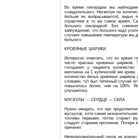
Во время лихорадки мы наблюдаем
созидательного. Несмотря на количе
больше ее выбрасывается), видно 
отравляем в то же самое время. Са
больного лихорадкой. Без сомнен
заблуждению, что больного надо усиле
случаях повышения температуры мы д
больного.
КРОВЯНЫЕ ШАРИКИ
Интересно отметить, что во время г
число красных кровяных шариков. З
голодания у пациента количество
миллиона на 1 кубический мм крови,
количество белых кровяных шариков 
словами, тут был типичный случай ос
повысилось более, чем на 100%. Яс
улучшилось.
МУСКУЛЫ — СЕРДЦЕ — СИЛА
Нужно ожидать, что при продолжител
мускулов, хотя самая незначительная
топливо первыми, потом сгорает му
следует сгорание протеинов. Потеря 
причинит.
Непродолжительный голод не влечет 