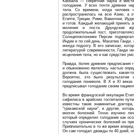
Каббала — секретная наука и мист
голодание. У всех почти древних на
тела. Со времени, когда человек 
распространилась на всю Азию, а о
Египте, Греции, Риме, Вавилоне, Иуде
и готов. Каждый желающий принять з
моления и поста. Друндские ж
продолжительный пост, приготовляя
Солнцепоклонники Персии подвергал
Индии и по сей день. Махатма Ганди,
иногда подолгу. В его записках, кот
литературой современности, Ганди н
исцеления тела, но и как средство ум
Правда, более древние предписания 
и обыкновенно являлись частью опред
должна была существовать какая-то
Вероятно, это было результатом 
голодания поневоле. В X и XI веках
предписывал голодание своим пациен
Во время французской оккупации Егип
сифилиса в арабских госпиталях путе
известны такие знаменитые доктора
"грахамской науки", и другие, кото
многих болезней. Точно изучено леч
который определил голодание как осо
случаях хронических болезней он пр
Приблизительно в то же время вперед 
Он сам голодал дважды по 40 дней, чт