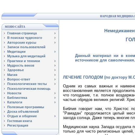
НАРОДНАЯ МЕДИЦИНА 
МЕНЮ САЙТА
Немедикамен
Главная страница
В поисках чудесного
ГО
Авторские курсы
Записи пользователей
Медитации
Данный материал ни в коем
Музыка для медитаций
источником для самолечения.
Практики и техники
Мудрость веков
Здоровье
Магия
ЛЕЧЕНИЕ ГОЛОДОМ (по доктору М.О.
Вопрос-ответ
Психологические тесты
Одним из самых важных и наимене
Психологическая помощь
восстановления является продолжите
Новости
что голодание, т.е. полное воздерж
Библиотека
частью обрядов великих религий: Хри
Каталоги
Полезные программы
Библия говорит нам, что Христос п
Доска объявлений
"Рамадан" продолжается целый меся
Отдых и общение
захода солнца. Даже теперь многие п
Гостевая книга
Регистрация
Медицинская наука Запада осудила п
только для чисто религиозных целей,