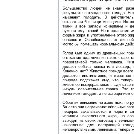
Большинство людей не знает раз
результате вынужденного голода. Не
начинают голодать. В действител
оставаться без пищи месяцами. Истощ
ткани и все запасы исчерпаны и де
нужных ему тканей. Но в организме и
форме жира и употребление этого жи
опасности. Освобождаясь от лишней 
могло бы помешать нормальному дейст
Голод был одним из древнейших прак
его как метода лечения также старо, 
прерогативой только человека. Ни
делают собака, кошка или лошадь, 
Конечно, нет? Животное прежде всего 
делается инстинктивно, и животное 
природа подскажет ему, что тепер
животное выздоравливает. Единственн
нибудь слабительная травка. Это т
лечением голодом, а не истощением о
Обратим внимание на животных, погр
За лето они нагуливают обильные зап
пещеры, закапываются в норы и сп
излишки накопленного жира, но со
выходят из своих логовищ в великол
накопление для следующей голо
неповоротливыми, ленивыми; теперь 