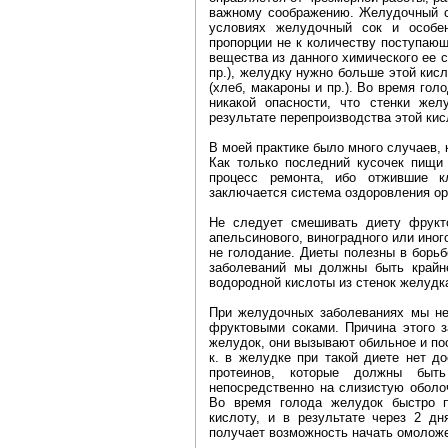
важному соображению. Желудочный с
условиях желудочный сок и особен
пропорции не к количеству поступающ
вещества из данного химического ее с
пр.), желудку нужно больше этой кис
(хлеб, макароны и пр.). Во время го
никакой опасности, что стенки жел
результате перепроизводства этой кис
В моей практике было много случаев,
Как только последний кусочек пищи 
процесс ремонта, ибо отжившие к
заключается система оздоровления ор
Не следует смешивать диету фрукт
апельсинового, виноградного или иног
не голодание. Диеты полезны в борь
заболеваний мы должны быть крайн
водородной кислоты из стенок желудк
При желудочных заболеваниях мы не
фруктовыми соками. Причина этого з
желудок, они вызывают обильное и пос
к. в желудке при такой диете нет д
протеинов, которые должны быть
непосредственно на слизистую оболоч
Во время голода желудок быстро п
кислоту, и в результате через 2 дн
получает возможность начать омолож