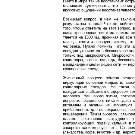
Ничто в мире так не восстановит остр
мы можем суммировать, что зрение у
вкусовых ощущений восстанавливается
Возникает вопрос: в чем же заключа
результатом голода? Что же, собстве
того, чтобы ответить на этот вопрос,
наша кровеносная система самым сл
тянется на 1500 км, проникая во все 
мышцы, кости и нервную систему, то 
человека. Нужно помнить, что эта з
сосудов утончается в бесконечное к
только под микроскопом. Микроскопи
капилляры, в свою очередь, бесконе
меридианами мельчайшей сети — нерв
кровеносные сосуды.
Жизненный процесс обмена вещест
циркуляции основной жидкости, тако
капиллярных сосудов. Но такая а
находиться в абсолютно здоровом тел
человека. Наш образ жизни, потребл
вопросах правильного питания дают 
витамины и энзимы не изобилуют 
прибавленные для ее сохранения, пр
пищеварения. Таким образом, станов
плазме постепенно затрудняет 
контролирующих подачу кальция в п
засоряют капиллярную сеть. Со врем
(лекарства, кофе, никотин и др. нарк