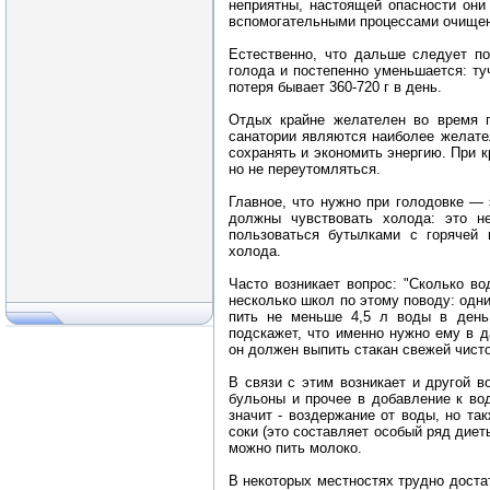
неприятны, настоящей опасности они
вспомогательными процессами очищен
Естественно, что дальше следует по
голода и постепенно уменьшается: ту
потеря бывает 360-720 г в день.
Отдых крайне желателен во время г
санатории являются наиболее желате
сохранять и экономить энергию. При 
но не переутомляться.
Главное, что нужно при голодовке — 
должны чувствовать холода: это не
пользоваться бутылками с горячей 
холода.
Часто возникает вопрос: "Сколько в
несколько школ по этому поводу: одн
пить не меньше 4,5 л воды в день.
подскажет, что именно нужно ему в д
он должен выпить стакан свежей чист
В связи с этим возникает и другой в
бульоны и прочее в добавление к вод
значит - воздержание от воды, но та
соки (это составляет особый ряд диеты
можно пить молоко.
В некоторых местностях трудно доста