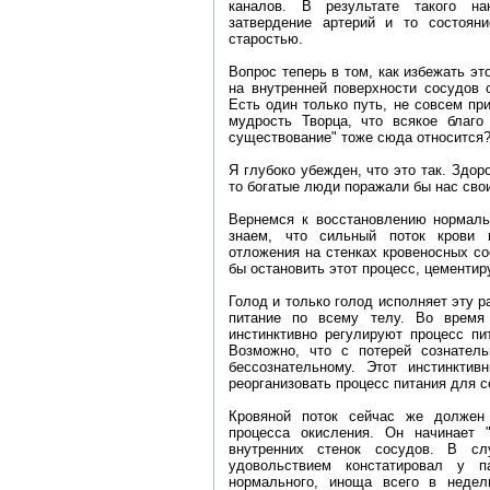
каналов. В результате такого на
затвердение артерий и то состоян
старостью.
Вопрос теперь в том, как избежать э
на внутренней поверхности сосудов 
Есть один только путь, не совсем пр
мудрость Творца, что всякое благо
существование" тоже сюда относится
Я глубоко убежден, что это так. Здор
то богатые люди поражали бы нас сво
Вернемся к восстановлению нормаль
знаем, что сильный поток крови 
отложения на стенках кровеносных со
бы остановить этот процесс, цементи
Голод и только голод исполняет эту р
питание по всему телу. Во время
инстинктивно регулируют процесс пи
Возможно, что с потерей сознатель
бессознательному. Этот инстинктив
реорганизовать процесс питания для с
Кровяной поток сейчас же должен
процесса окисления. Он начинает 
внутренних стенок сосудов. В с
удовольствием констатировал у п
нормального, иноща всего в недел