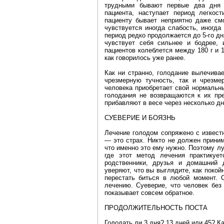
трудными бывают первые два дня 
пациента, наступает период легкост
пациенту бывает неприятно даже смо
чувствуется иногда слабость, иногда
период редко продолжается до 5-го дн
чувствует себя сильнее и бодрее, 
пациентов колеблется между 180 г и 1
как говорилось уже ранее.
Как ни странно, голодание вылечива
чрезмерную тучность, так и чрезме
человека приобретает свой нормальн
голодания не возвращаются к их пр
прибавляют в весе через несколько дн
СУЕВЕРИЕ И БОЯЗНЬ
Лечение голодом сопряжено с извест
— это страх. Никто не должен приним
что именно это ему нужно. Поэтому л
где этот метод лечения практикуе
родственники, друзья и домашний 
уверяют, что вы выглядите, как покой
перестать биться в любой момент. 
лечению. Суеверие, что человек без
показывает совсем обратное.
ПРОДОЛЖИТЕЛЬНОСТЬ ПОСТА
Голодать ли 3 дня? 13 дней или 45? К