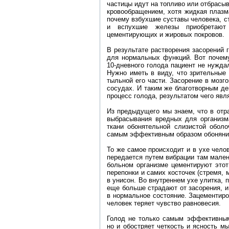
частицы идут на топливо или отбрасы
кровообращением, хотя жидкая плазм
почему взбухшие суставы человека, 
и вспухшие железы приобретают 
цементирующих и жировых покровов.
В результате растворения засорений
для нормальных функций. Вот почему
10-дневного голода пациент не нужда
Нужно иметь в виду, что зрительные
тыльной его части. Засорение в мозго
сосудах. И таким же благотворным де
процесс голода, результатом чего явл
Из предыдущего мы знаем, что в отр
выбрасывания вредных для организма
ткани обонятельной слизистой оболо
самым эффективным образом обоняние.
То же самое происходит и в ухе чело
передается путем вибрации там мален
больном организме цементируют этот
перепонки и самих косточек (стремя, 
в унисон. Во внутреннем ухе улитка,
еще больше страдают от засорения, и
в нормальное состояние. Зацементиро
человек теряет чувство равновесия.
Голод не только самым эффективным
но и обостряет четкость и ясность м