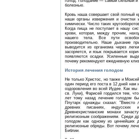
голод. Голодание — самый сильный и
болезнью.
Кровь наша совершает свой полный кр
наши органы извержения и очистки 
химически. Число таких кругооборото
Когда пища не поступает в нашу сис
крови, которая, между прочим, нахо
нашего тела. Все пути освобож
производительно. Наше дыхание при
выводится из организма через легки
засоряется, и язык покрывается кори
появляются осадки. Усиленные выде
почему рекомендуют ежедневную клиз
История лечения голодом
Не только Христос, но также и Моисей
один период его поста в 12 дней нам 
оздоровления во всей Иудее. Как мы 
св. Луки), Фарисей гордился тем, ч
лет тому назад лечение голодом б
Плутарх однажды сказал: "Вместо л
древних писаниях, индусских 
Древнехристианские монахи зачаст
религиозным соображениям. Среди др
голодом как одному из ценнейших д
религиозные обряды. Вот почему леч
Библии.