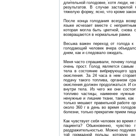
длительной голодовке, хотя люди, не 
результатов. В случае застарелой
тяжелую форму, ясно, что кроме закон
После конца голодания всегда возв
языке исчезает вместе с неприятным
которая могла быть цветной, снова 
возвращаются в нормальные рамки.
Весьма важен переход от голода к 
голодающий человек вчера объедал
днем, как и следовало ожидать.
Меня часто спрашивали, почему голод
очень прост. Голод является самым
тела в состояние вибрирующего здо
окисления. За 24 часа в нем сгорае
подачу такого топлива, организм ср
окисления должен продолжаться. И сн
внутри тела. Из чего же они состоя
топливо частицы, наименее нужные
ненужные и лишние ткани, такие, как 
только мешают правильной работе орг
около 360 г в день во время голодо
болезни, только прекратим прием пищи
Как чувствует себя человек во время 
пациента? Обыкновенно, чувство 
раздражительностью. Можно подумать
той громадной пользы, которую он