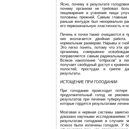
Ясно, почему в результате голодовк
почему организм не требовал бол
пищеварения и усвоения пищи улуч
половины прежней. Самым главным о
раньше желудок был ненормально рас
его первоначальную эластичность и н
Печень и почки также очищаются в пр
них возлагается двойная работа.
нормальным размерам. Нарывы и гной
Это легко понять, потому что эти ор
организма, совершенно освобожд
поправляются самым радикальным обра
Всякое накопление "отбросов" в ле
получает свободный доступ к кровено
полостей, простудах и гриппе д
результаты.
ИСТОЩЕНИЕ ПРИ ГОЛОДАНИИ
При голодании происходит потеря
продолжительный голод не рекомен
результатов при лечении туберкулеза
которые гордятся результатами лечени
Мозговая и нервная системы заметно
доказано научными исследованиями. 
результатам голодания в случаях 
психоз были излечены голодом. У б