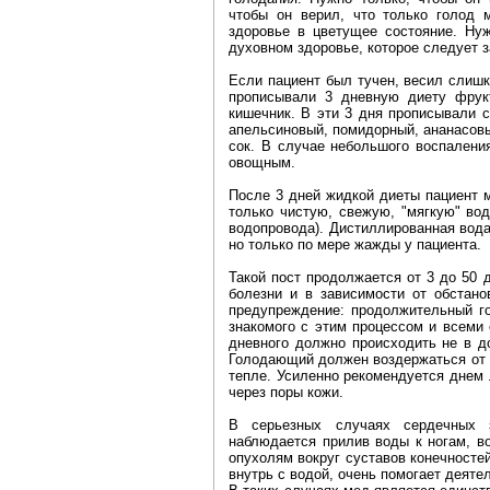
чтобы он верил, что только голод м
здоровье в цветущее состояние. Нуж
духовном здоровье, которое следует 
Если пациент был тучен, весил слишк
прописывали 3 дневную диету фрук
кишечник. В эти 3 дня прописывали с
апельсиновый, помидорный, ананасов
сок. В случае небольшого воспалени
овощным.
После 3 дней жидкой диеты пациент 
только чистую, свежую, "мягкую" вод
водопровода). Дистиллированная вода
но только по мере жажды у пациента.
Такой пост продолжается от 3 до 50 
болезни и в зависимости от обстано
предупреждение: продолжительный г
знакомого с этим процессом и всеми
дневного должно происходить не в д
Голодающий должен воздержаться от 
тепле. Усиленно рекомендуется днем 
через поры кожи.
В серьезных случаях сердечных 
наблюдается прилив воды к ногам, во
опухолям вокруг суставов конечностей
внутрь с водой, очень помогает деяте