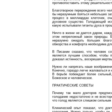
противопоставить этому решительност
Благотворное перерождение всего чел
бы неразумным бояться небольших за
процесс в миллиардах клеточек, о
духовное существо. Голодающий ис
какую испытывали гиганты духа в про
Ничто в жизни не дается даром, кажд
этом непреложный закон природы. 
неразумно ожидать больших благо
обжорства и комфорта необходима для
В Писании сказано, что человек с
является лучшим способом, чтобы п
доказал истинность, воскрешая мертв
Нужно ли напрягать наше воображени
Конечно, гораздо легче жаловаться и 
В борьбе побеждает более сильный
Божеское и человеческое.
ПРАКТИЧЕСКИЕ СОВЕТЫ
Почему так мало докторов предпис
голодание недостаточно и не всесторо
что голод является слишком сильным 
Клинический опыт показал, что док
голодания. Нужно только, чтобы он 