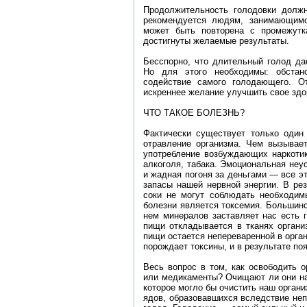
Продолжительность голодовки долж
рекомендуется людям, занимающимс
может быть повторена с промежутк
достигнуты желаемые результаты.
Бесспорно, что длительный голод да
Но для этого необходимы: обстан
содействие самого голодающего. О
искреннее желание улучшить свое здо
ЧТО ТАКОЕ БОЛЕЗНЬ?
Фактически существует только один 
отравление организма. Чем вызывает
употребление возбуждающих наркотик
алкоголя, табака. Эмоциональная неус
и жадная погоня за деньгами — все э
запасы нашей нервной энергии. В ре
соки не могут соблюдать необходим
болезни является токсемия. Большинс
нем минералов заставляет нас есть 
пищи откладывается в тканях органи
пищи остается непереваренной в орга
порождает токсины, и в результате по
Весь вопрос в том, как освободить о
или медикаменты? Очищают ли они наш
которое могло бы очистить наш органи
ядов, образовавшихся вследствие неп