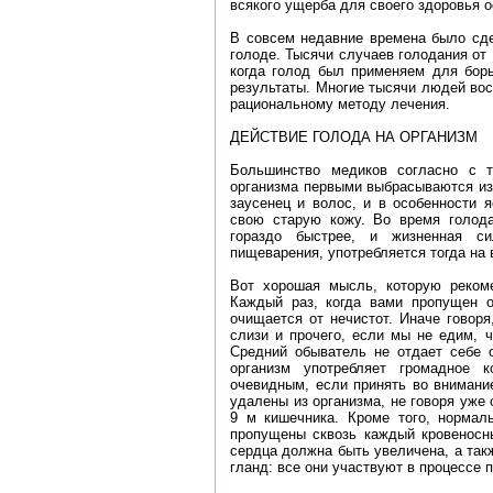
всякого ущерба для своего здоровья о
В совсем недавние времена было сде
голоде. Тысячи случаев голодания от
когда голод был применяем для борь
результаты. Многие тысячи людей вос
рациональному методу лечения.
ДЕЙСТВИЕ ГОЛОДА НА ОРГАНИЗМ
Большинство медиков согласно с 
организма первыми выбрасываются из 
заусенец и волос, и в особенности 
свою старую кожу. Во время голод
гораздо быстрее, и жизненная си
пищеварения, употребляется тогда на
Вот хорошая мысль, которую рекоме
Каждый раз, когда вами пропущен 
очищается от нечистот. Иначе говоря
слизи и прочего, если мы не едим, 
Средний обыватель не отдает себе 
организм употребляет громадное 
очевидным, если принять во внимани
удалены из организма, не говоря уже 
9 м кишечника. Кроме того, норма
пропущены сквозь каждый кровеносны
сердца должна быть увеличена, а такж
гланд: все они участвуют в процессе 