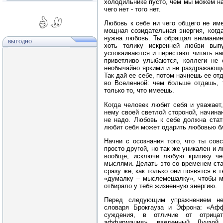
холодильнике пусто, чем мы можем нак
чего нет - того нет.
Любовь к себе ни чего общего не им
мощная созидательная энергия, когд
нужна любовь. Ты обращал внимание
ВЫГОДНО
хоть толику искренней любви вып
успокаиваются и перестают читать на
приветливо улыбаются, коллеги не с
необычайно яркими и не раздражающи
Так дай ее себе, потом начнешь ее от
во Вселенной: чем больше отдашь, 
только то, что имеешь.
Когда человек любит себя и уважает,
нему своей светлой стороной, начина
не надо. Любовь к себе должна стат
любит себя может одарить любовью бл
Начни с осознания того, что ты совс
просто другой, но так же уникален и 
вообще, исключи любую критику чег
мыслями. Делать это со временем ст
сразу же, как только они появятся в 
«думалку – мыслемешалку», чтобы м
отбирало у тебя жизненную энергию.
Перед следующим упражнением нем
словаря Брокгауза и Эфрона: «Афф
суждения, в отличие от отрицате
аффирмация», введенный Луизой