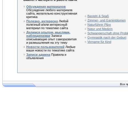
Обсуждение материалов
Обсуждение любого материала
сайта, желательно конструктивная
Basteln & Spaß
критика
Zimmer- und Gartenblumen
Полезно, интересно
Любой
полезный и/или интересный
Naturführer Pilze
материал по тематике сайта
Natur und Medizin
Делимся опытом, мыслями,
Schwangerschaft ohne Prob
наблюдениями
Записи
Gymnastik nach der Geburt
описывающие опыт саморазвития
Vorname für Kind
и размышления на эту тему
Новости пользователей
Любые
ваши новости по тематике сайта
Записи админа
Правила и
объявления
Все п