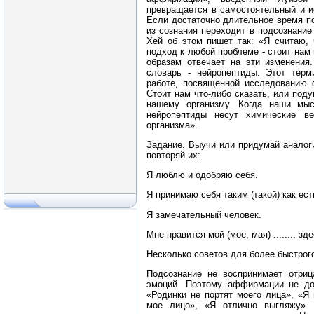
превращается в самостоятельный и и
Если достаточно длительное время п
из сознания переходит в подсознание
Хей об этом пишет так: «Я считаю,
подход к любой проблеме - стоит на
образам отвечает на эти изменения
словарь - нейропептиды. Этот тер
работе, посвященной исследованию ф
Стоит нам что-либо сказать, или поду
нашему организму. Когда наши мыс
нейропептиды несут химические в
организма».
Задание. Выучи или придумай анало
повторяй их:
Я люблю и одобряю себя.
Я принимаю себя таким (такой) как ест
Я замечательный человек.
Мне нравится мой (мое, мая) ........ 
Несколько советов для более быстро
Подсознание не воспринимает отриц
эмоций. Поэтому аффирмации не до
«Родинки не портят моего лица», «Я
мое лицо», «Я отлично выгляжу».