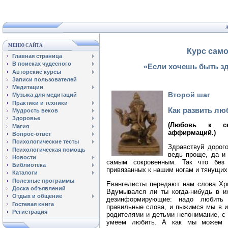
МЕНЮ САЙТА
Курс сам
Главная страница
В поисках чудесного
«Если хочешь быть з
Авторские курсы
Записи пользователей
Медитации
Второй шаг
Музыка для медитаций
Практики и техники
Как развить люб
Мудрость веков
Здоровье
(Любовь к се
Магия
аффирмаций.)
Вопрос-ответ
Психологические тесты
Здравствуй дорог
Психологическая помощь
ведь проще, да и
Новости
самым сокровенным. Так что без 
Библиотека
привязанных к нашим ногам и тянущих 
Каталоги
Полезные программы
Евангелисты передают нам слова Хри
Доска объявлений
Вдумывался ли ты когда-нибудь в и
Отдых и общение
дезинформирующие: надо любить 
Гостевая книга
правильные слова, и пыжимся мы в и
Регистрация
родителями и детьми непонимание, с 
умеем любить. А как мы можем к