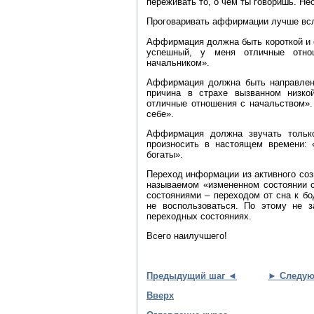
переживать то, о чем ты говоришь. Не
Проговаривать аффирмации лучше всл
Аффирмация должна быть короткой и е
успешный, у меня отличные отно
начальником».
Аффирмация должна быть направлена
причина в страхе вызванном низко
отличные отношения с начальством».
себе».
Аффирмация должна звучать тольк
произносить в настоящем времени:
богаты».
Переход информации из активного соз
называемом «измененном состоянии с
состояниями – переходом от сна к бо
не воспользоваться. По этому не 
переходных состояниях.
Всего наилучшего!
Предыдущий шаг ◄
► Следую
Вверх