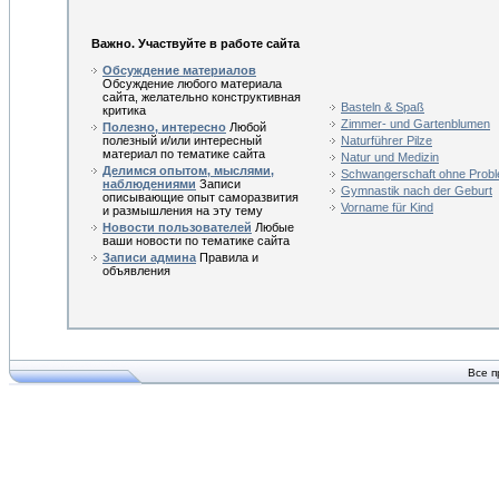
Важно. Участвуйте в работе сайта
Обсуждение материалов
Обсуждение любого материала
сайта, желательно конструктивная
Basteln & Spaß
критика
Zimmer- und Gartenblumen
Полезно, интересно
Любой
полезный и/или интересный
Naturführer Pilze
материал по тематике сайта
Natur und Medizin
Делимся опытом, мыслями,
Schwangerschaft ohne Prob
наблюдениями
Записи
Gymnastik nach der Geburt
описывающие опыт саморазвития
Vorname für Kind
и размышления на эту тему
Новости пользователей
Любые
ваши новости по тематике сайта
Записи админа
Правила и
объявления
Все п