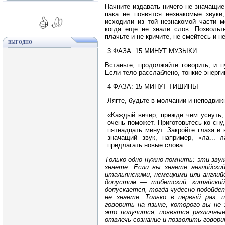
Начните издавать ничего не значащие з
пака не появятся незнакомые звуки
исходили из той незнакомой части м
когда еще не знали слов. Позвольте
плачьте и не кричите, не смейтесь и не
ВЫГОДНО
3 ФАЗА: 15 МИНУТ МУЗЫКИ
Встаньте, продолжайте говорить, и 
Если тело расслаблено, тонкие энерги
4 ФАЗА: 15 МИНУТ ТИШИНЫ
Лягте, будьте в молчании и неподвиж
«Каждый вечер, прежде чем уснуть,
очень поможет. Приготовьтесь ко сну
пятнадцать минут. Закройте глаза и
значащий звук, например, «ла... 
предлагать новые слова.
Только одно нужно помнить: эти зву
знаете. Если вы знаете английски
итальянскими, немецкими или англий
допустим — тибетский, китайский,
допускается, тогда чудесно подойде
не знаете. Только в первый раз, 
говорить на языке, которого вы не 
это получится, появятся различные
отвлечь сознание и позволить говори