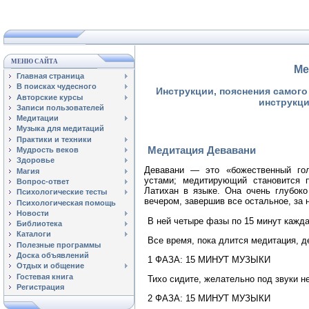
МЕНЮ САЙТА
Ме
Главная страница
В поисках чудесного
Инструкции, пояснения самог
Авторские курсы
инструкци
Записи пользователей
Медитации
Музыка для медитаций
Практики и техники
Медитация Девавани
Мудрость веков
Здоровье
Девавани — это «божественный го
Магия
устами; медитирующий становится 
Вопрос-ответ
Латихан в языке. Она очень глубоко
Психологические тесты
вечером, завершив все остальное, за 
Психологическая помощь
Новости
В ней четыре фазы по 15 минут кажда
Библиотека
Каталоги
Все время, пока длится медитация, д
Полезные программы
Доска объявлений
1 ФАЗА: 15 МИНУТ МУЗЫКИ
Отдых и общение
Гостевая книга
Тихо сидите, желательно под звуки н
Регистрация
2 ФАЗА: 15 МИНУТ МУЗЫКИ