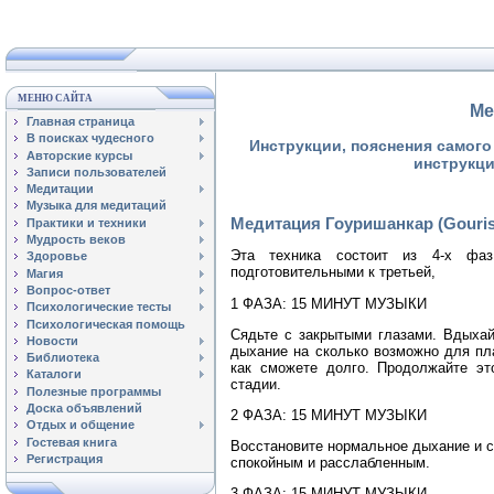
МЕНЮ САЙТА
Ме
Главная страница
В поисках чудесного
Инструкции, пояснения самог
Авторские курсы
инструкци
Записи пользователей
Медитации
Музыка для медитаций
Медитация Гоуришанкар (Gourish
Практики и техники
Мудрость веков
Эта техника состоит из 4-х фа
Здоровье
подготовительными к третьей,
Магия
Вопрос-ответ
1 ФАЗА: 15 МИНУТ МУЗЫКИ
Психологические тесты
Психологическая помощь
Сядьте с закрытыми глазами. Вдыхай
Новости
дыхание на сколько возможно для пл
Библиотека
как сможете долго. Продолжайте эт
Каталоги
стадии.
Полезные программы
Доска объявлений
2 ФАЗА: 15 МИНУТ МУЗЫКИ
Отдых и общение
Гостевая книга
Восстановите нормальное дыхание и с
Регистрация
спокойным и расслабленным.
3 ФАЗА: 15 МИНУТ МУЗЫКИ