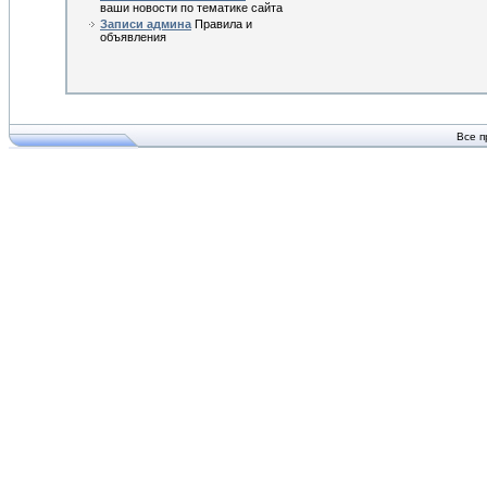
ваши новости по тематике сайта
Записи админа
Правила и
объявления
Все п