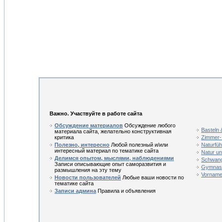
Важно. Участвуйте в работе сайта
Обсуждение материалов
Обсуждение любого
Basteln
материала сайта, желательно конструктивная
критика
Zimmer-
Полезно, интересно
Любой полезный и/или
Naturfüh
интересный материал по тематике сайта
Natur un
Делимся опытом, мыслями, наблюдениями
Schwang
Записи описывающие опыт саморазвития и
Gymnast
размышления на эту тему
Vorname 
Новости пользователей
Любые ваши новости по
тематике сайта
Записи админа
Правила и объявления