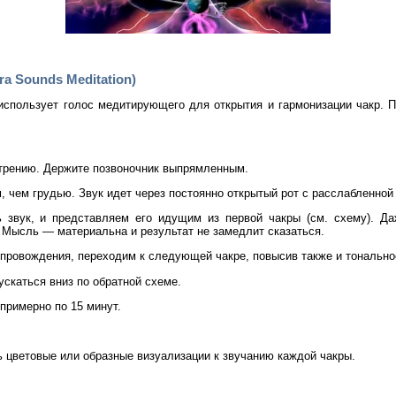
a Sounds Meditation)
использует голос медитирующего для открытия и гармонизации чакр. П
отрению. Держите позвоночник выпрямленным.
, чем грудью. Звук идет через постоянно открытый рот с расслабленной
 звук, и представляем его идущим из первой чакры (см. схему). Да
 Мысль — материальна и результат не замедлит сказаться.
провождения, переходим к следующей чакре, повысив также и тональнос
скаться вниз по обратной схеме.
примерно по 15 минут.
ь цветовые или образные визуализации к звучанию каждой чакры.