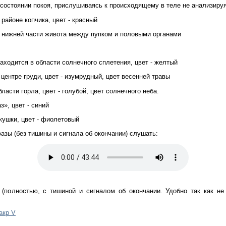
состоянии покоя, прислушиваясь к происходящему в теле не анализируя
 районе копчика, цвет - красный
 в нижней части живота между пупком и половыми органами
находится в области солнечного сплетения, цвет - желтый
 центре груди, цвет - изумрудный, цвет весенней травы
бласти горла, цвет - голубой, цвет солнечного неба.
з», цвет - синий
акушки, цвет - фиолетовый
зы (без тишины и сигнала об окончании) слушать:
(полностью, с тишиной и сигналом об окончании. Удобно так как н
акр V