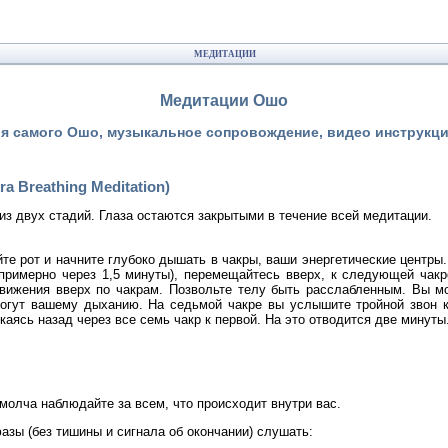
МЕДИТАЦИИ
Медитации Ошо
я самого Ошо, музыкальное сопровождение, видео инструкци
a Breathing Meditation)
из двух стадий. Глаза остаются закрытыми в течение всей медитации.
йте рот и начните глубоко дышать в чакры, ваши энергетические центры.
(примерно через 1,5 минуты), перемещайтесь вверх, к следующей чак
вижения вверх по чакрам. Позвольте телу быть расслабленным. Вы мо
огут вашему дыханию. На седьмой чакре вы услышите тройной звон к
аясь назад через все семь чакр к первой. На это отводится две минуты.
молча наблюдайте за всем, что происходит внутри вас.
зы (без тишины и сигнала об окончании) слушать: