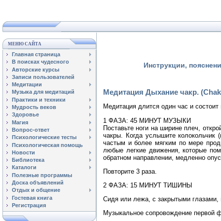
МЕНЮ САЙТА
Главная страница
В поисках чудесного
Инструкции, пояснени
Авторские курсы
Записи пользователей
Медитации
Медитация Дыхание чакр. (Chakr
Музыка для медитаций
Практики и техники
Медитация длится один час и состоит 
Мудрость веков
Здоровье
1 ФАЗА: 45 МИНУТ МУЗЫКИ
Магия
Поставьте ноги на ширине плеч, откро
Вопрос-ответ
чакры. Когда услышите колокольчик 
Психологические тесты
частым и более мягким по мере прод
Психологическая помощь
любые легкие движения, которые пом
Новости
обратном направлении, медленно опуск
Библиотека
Каталоги
Повторите 3 раза.
Полезные программы
Доска объявлений
2 ФАЗА: 15 МИНУТ ТИШИНЫ
Отдых и общение
Гостевая книга
Сидя или лежа, с закрытыми глазами, 
Регистрация
Музыкальное сопровождение первой фа