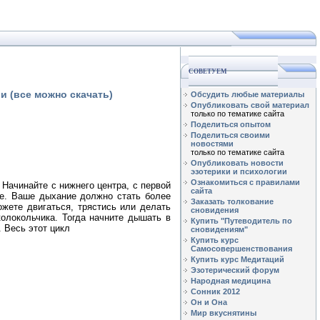
СОВЕТУЕМ
и (все можно скачать)
Обсудить любые материалы
Опубликовать свой материал
только по тематике сайта
Поделиться опытом
Поделиться своими
новостями
только по тематике сайта
Опубликовать новости
эзотерики и психологии
Ознакомиться с правилами
 Начинайте с нижнего центра, с первой
сайта
ре. Ваше дыхание должно стать более
Заказать толкование
жете двигаться, трястись или делать
сновидения
олокольчика. Тогда начните дышать в
Купить "Путеводитель по
 Весь этот цикл
сновидениям"
Купить курс
Самосовершенствования
Купить курс Медитаций
Эзотерический форум
Народная медицина
Сонник 2012
Он и Она
Мир вкуснятины