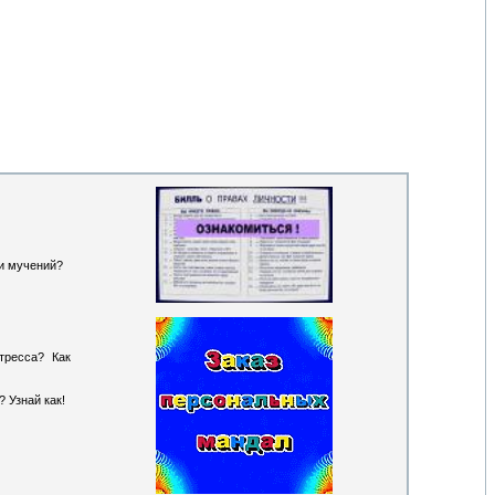
 и мучений?
тресса? Как
 Узнай как!