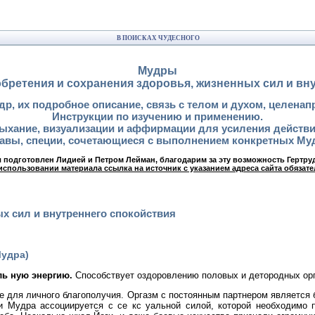
В ПОИСКАХ ЧУДЕСНОГО
Мудры
бретения и сохранения здоровья, жизненных сил и вн
др, их подробное описание, связь с телом и духом, целенап
Инструкции по изучению и применению.
ыхание, визуализации и аффирмации для усиления действи
авы, специи, сочетающиеся с выполнением конкретных Му
 подготовлен Лидией и Петром Лейман, благодарим за эту возможность Гертру
использовании материала ссылка на источник с указанием адреса сайта обязате
х сил и внутреннего спокойствия
Мудра)
аль ную энергию.
Способствует оздоровлению половых и детородных орг
ие для личного благополучия. Оргазм с постоянным партнером является
и Мудра ассоциируется с се кс уальной силой, которой необходимо 