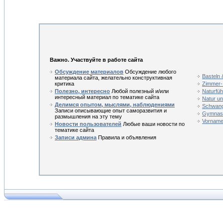
Важно. Участвуйте в работе сайта
Обсуждение материалов
Обсуждение любого
Basteln
материала сайта, желательно конструктивная
критика
Zimmer-
Полезно, интересно
Любой полезный и/или
Naturfüh
интересный материал по тематике сайта
Natur un
Делимся опытом, мыслями, наблюдениями
Schwang
Записи описывающие опыт саморазвития и
Gymnast
размышления на эту тему
Vorname 
Новости пользователей
Любые ваши новости по
тематике сайта
Записи админа
Правила и объявления