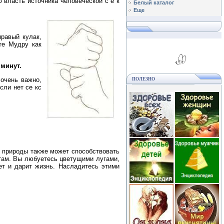
 власть источника человеческой с е к
Белый каталог
Еще
правый кулак,
те Мудру как
 минут.
 очень важно,
ПОЛЕЗНО
сли нет се кс
ей природы также может способствовать
там. Вы любуетесь цветущими лугами,
т и дарит жизнь. Насладитесь этими