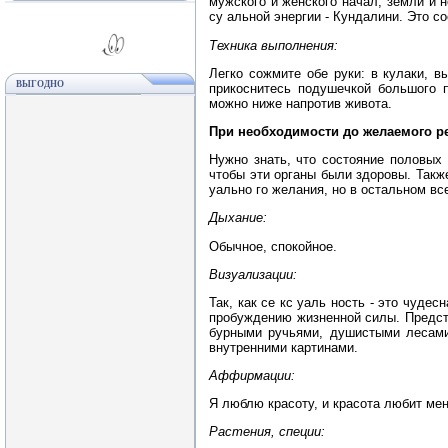
мужского и женского начал, земли и 
су альной энергии - Кундалини. Это с
Техника выполнения:
Легко сожмите обе руки: в кулаки, в
ВЫГОДНО
прикоснитесь подушечкой большого п
можно ниже напротив живота.
При необходимости до желаемого рез
Нужно знать, что состояние половых 
чтобы эти органы были здоровы. Также
уально го желания, но в остальном вс
Дыхание:
Обычное, спокойное.
Визуализации:
Так, как се кс уаль ность - это чуде
пробуждению жизненной силы. Предст
бурными ручьями, душистыми лесами
внутренними картинами.
Аффирмации:
Я люблю красоту, и красота любит мен
Растения, специи: