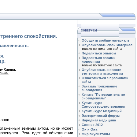
СОВЕТУЕМ
утреннего спокойствия.
Обсудить любые материалы
равленность.
Опубликовать свой материал
только по тематике сайта
Поделиться опытом
я.
Поделиться своими
др.
новостями
только по тематике сайта
ду Хирши.
Опубликовать новости
льна.
эзотерики и психологии
Ознакомиться с правилами
сайта
Заказать толкование
сновидения
Купить "Путеводитель по
сновидениям"
Купить курс
Самосовершенствования
Купить курс Медитаций
Эзотерический форум
анов.
Народная медицина
Сонник 2012
 блаженным земным актом, но он может
Он и Она
проснулся. Речь идет об объединении
Мир вкуснятины