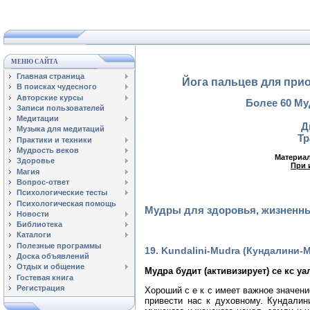
МЕНЮ САЙТА
Главная страница
Йога пальцев для прио
В поисках чудесного
Авторские курсы
Более 60 Му
Записи пользователей
Медитации
Д
Музыка для медитаций
Тр
Практики и техники
Мудрость веков
Материал
Здоровье
При 
Магия
Вопрос-ответ
Психологические тесты
Психологическая помощь
Мудры для здоровья, жизненны
Новости
Библиотека
Каталоги
Полезные программы
19. Kundalini-Mudra (Кундалини-
Доска объявлений
Отдых и общение
Мудра будит (активизирует) се кс у
Гостевая книга
Регистрация
Хороший с е к с имеет важное значен
привести нас к духовному. Кундалин