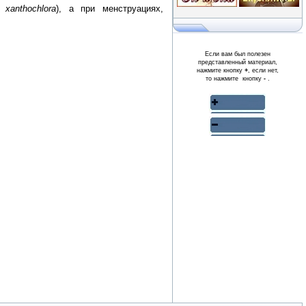
a xanthochlora
), а при менструациях,
Если вам был полезен
представленный материал,
нажмите кнопку
+
, если нет,
то нажмите кнопку
-
.