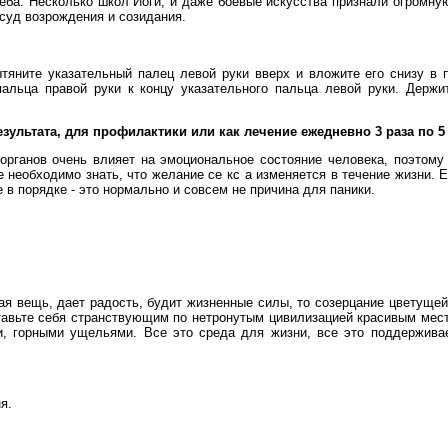
неба. Несколько школ Йоги, и даже боевые искусства признали огромную
осуд возрождения и созидания.
ытяните указательный палец левой руки вверх и вложите его снизу в 
альца правой руки к концу указательного пальца левой руки. Держи
ультата, для профилактики или как лечение ежедневно 3 раза по 5
органов очень влияет на эмоциональное состояние человека, поэтому
 необходимо знать, что желание се кс а изменяется в течение жизни. Е
е в порядке - это нормально и совсем не причина для паники.
сная вещь, дает радость, будит жизненные силы, то созерцание цветущ
авьте себя странствующим по нетронутым цивилизацией красивым мес
, горными ущельями. Все это среда для жизни, все это поддерживае
я.