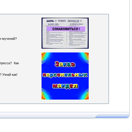
 и мучений?
тресса? Как
 Узнай как!