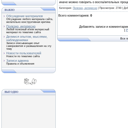
иначе можно говорить о воспалительных проце
Категория
:
Полезно, интересно
|
Просмотров
: 2749 |
До
ВАЖНО
Всего комментариев
:
0
Обсуждение материалов
Обсуждение любого материала сайта,
желательно конструктивная критика
Полезно, интересно
Добавлять записи и комментарии
Любой полезный и/или интересный
[
Р
материал по тематике сайта
Делимся опытом, мыслями,
Все 
наблюдениями
Записи описывающие опыт
саморазвития и размышления на эту
тему
Новости пользователей
Новости по тематике сайта
Записи админа
Правила и объявления
ВЫГОДНО