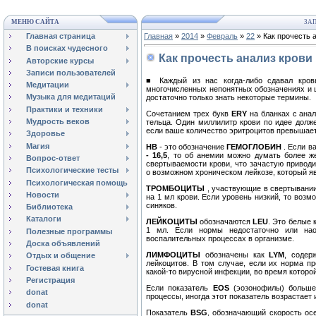
МЕНЮ САЙТА
ЗАП
Главная страница
Главная
»
2014
»
Февраль
»
22
» Как прочесть 
В поисках чудесного
Как прочесть анализ крови
Авторские курсы
Записи пользователей
■ Каждый из нас когда-либо сдавал кров
Медитации
многочисленных непонятных обозначениях и 
Музыка для медитаций
достаточно только знать некоторые термины.
Практики и техники
Сочетанием трех букв
ERY
на бланках с ана
Мудрость веков
тельца. Один миллилитр крови по идее дол
если ваше количество эритроцитов превышает
Здоровье
Магия
HB
- это обозначение
ГЕМОГЛОБИН
. Если в
- 16,5
, то об анемии можно думать более же
Вопрос-ответ
свертываемости крови, что зачастую привод
Психологические тесты
о возможном хроническом лейкозе, который я
Психологическая помощь
ТРОМБОЦИТЫ
, участвующие в свертывани
Новости
на 1 мл крови. Если уровень низкий, то воз
синяков.
Библиотека
Каталоги
ЛЕЙКОЦИТЫ
обозначаются
LEU
. Это белые 
1 мл. Если нормы недостаточно или нао
Полезные программы
воспалительных процессах в организме.
Доска объявлений
ЛИМФОЦИТЫ
обозначены как
LYM
, содер
Отдых и общение
лейкоцитов. В том случае, если их норма пр
Гостевая книга
какой-то вирусной инфекции, во время котор
Регистрация
Если показатель
EOS
(эозонофилы) боль
donat
процессы, иногда этот показатель возрастает 
donat
Показатель
BSG
, обозначающий скорость ос