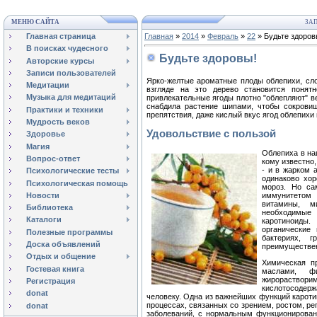
МЕНЮ САЙТА
ЗАП
Главная страница
Главная
»
2014
»
Февраль
»
22
» Будьте здоров
В поисках чудесного
Будьте здоровы!
Авторские курсы
Записи пользователей
Ярко-желтые ароматные плоды облепихи, сло
Медитации
взгляде на это дерево становится понятн
Музыка для медитаций
привлекательные ягоды плотно "облепляют" ве
снабдила растение шипами, чтобы сокровищ
Практики и техники
препятствия, даже кислый вкус ягод облепихи
Мудрость веков
Удовольствие с пользой
Здоровье
Магия
Облепиха в на
Вопрос-ответ
кому известно,
- и в жарком 
Психологические тесты
одинаково хор
Психологическая помощь
мороз. Но са
Новости
иммунитетом
витамины, м
Библиотека
необходимые
Каталоги
каротиноиды.
органические
Полезные программы
бактериях, 
Доска объявлений
преимуществен
Отдых и общение
Химическая п
Гостевая книга
маслами, фи
жирораствор
Регистрация
кислотосоде
donat
человеку. Одна из важнейших функций кароти
процессах, связанных со зрением, ростом, ре
donat
заболеваний, с нормальным функционирован