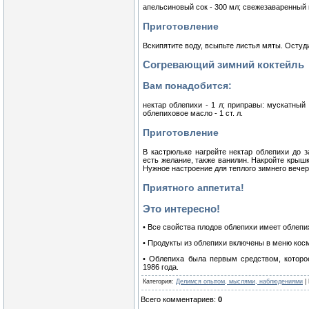
апельсиновый сок - 300 мл; свежезаваренный м
Приготовление
Вскипятите воду, всыпьте листья мяты. Остуд
Согревающий зимний коктейль
Вам понадобится:
нектар облепихи - 1 л; приправы: мускатный ор
облепиховое масло - 1 ст. л.
Приготовление
В кастрюльке нагрейте нектар облепихи до за
есть желание, также ванилин. Накройте крышк
Нужное настроение для теплого зимнего вечер
Приятного аппетита!
Это интересно!
• Все свойства плодов облепихи имеет облепи
• Продукты из облепихи включены в меню кос
• Облепиха была первым средством, которо
1986 года.
Категория
:
Делимся опытом, мыслями, наблюдениями
|
Всего комментариев
:
0