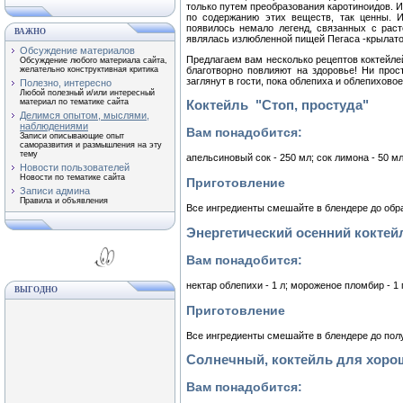
только путем преобразования каротиноидов. 
по содержанию этих веществ, так ценны. 
появилось немало легенд, связанных с раст
ВАЖНО
являлась излюбленной пищей Пегаса -крылато
Обсуждение материалов
Предлагаем вам несколько рецептов коктейлей
Обсуждение любого материала сайта,
благотворно повлияют на здоровье! Ни прост
желательно конструктивная критика
заглянут в гости, пока облепиха и облепиховое
Полезно, интересно
Любой полезный и/или интересный
материал по тематике сайта
Коктейль "Стоп, простуда"
Делимся опытом, мыслями,
наблюдениями
Вам понадобится:
Записи описывающие опыт
саморазвития и размышления на эту
тему
апельсиновый сок - 250 мл; сок лимона - 50 мл; м
Новости пользователей
Новости по тематике сайта
Приготовление
Записи админа
Правила и объявления
Все ингредиенты смешайте в блендере до обр
Энергетический осенний коктей
Вам понадобится:
нектар облепихи - 1 л; мороженое пломбир - 1 п
ВЫГОДНО
Приготовление
Все ингредиенты смешайте в блендере до пол
Солнечный, коктейль для хоро
Вам понадобится: