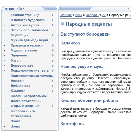
МЕНЮ САЙТА
ЗАП
Главная страница
Главная
»
2014
»
Февраль
»
22
» Народные рец
В поисках чудесного
Народные рецепты
Авторские курсы
Записи пользователей
Выступают бородавки
Медитации
Музыка для медитаций
Каланхоэ
Практики и техники
Мудрость веков
Быстро удалить бородавки помогут свежие лис
необходимо наложить их на пораженное мес
Здоровье
процедур, чтобы бородавки пропали. Повязку 
Магия
Вопрос-ответ
Чеснок, уксус и мука
Психологические тесты
Чтобы избавиться от бородавок, расположенны
Психологическая помощь
следующему рецепту. Натереть небольшую 
Новости
эссенции, добавить немного пшеничной муки
примерно на 0,5 см больше бородавки. На 
Библиотека
заклеить пластырем и забинтовать. Через 2-3
Каталоги
одной процедуры окажется недостаточно, повт
Полезные программы
Кислые яблоки или рябина
Доска объявлений
Отдых и общение
Каждый день натирать бородавку соком кислы
Гостевая книга
десять исчезнет. Бородавки также исчеза
рябиновым соком.
Регистрация
donat
Картофель
donat