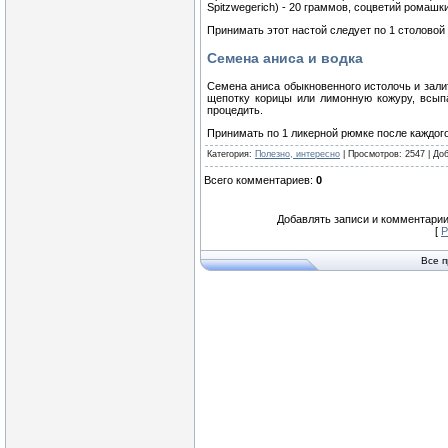
Spitzwegerich) - 20 граммов, соцветий ромашки 
Принимать этот настой следует по 1 столовой 
Семена аниса и водка
Семена аниса обыкновенного истолочь и залит
щепотку корицы или лимонную кожуру, всыпа
процедить.
Принимать по 1 ликерной рюмке после каждог
Категория
:
Полезно, интересно
|
Просмотров
: 2547 |
До
Всего комментариев
:
0
Добавлять записи и комментарии
[
Р
Все 