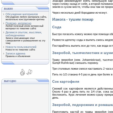
Знахари рекомендуют взять небольшую карт
через голову назад от себя, а второй половин
землю в сухом месте, чтобы она там не проро
ВАЖНО
Через несколько дней бородавки исчезнут.
Обсуждение материалов
Обсуждение любого материала сайта,
Изжога - тушим пожар
желательно конструктивная критика
Полезно, интересно
Любой полезный и/или интересный
Сода
материал по тематике сайта
Делимся опытом, мыслями,
Быстро погасить изжогу можно при помощи об
наблюдениями
Записи описывающие опыт
Развести щепотку соды и выпить смесь медлен
саморазвития и размышления на эту
тему
Постарайтесь выпить все до того, как вода ос
Новости пользователей
Новости по тематике сайта
Зверобой, тысячелистник и шун
Записи админа
Правила и объявления
Траву зверобоя (нем. Johanniskraut), тысяче
Sumpf-Ruhrkraut) смешать поровну.
Три столовые ложки смеси настаивать 2 часа в
Пить по 1/2 стакана 4-5 раз в день при болях в
Сок картофеля
ВЫГОДНО
Свежий сок картофеля является действенны
Около 4 раз в день пить по 1/4 стак. сока з
беспокоить. Курс лечения можно сразу прекра
день.
Зверобой, подорожник и ромашк
Приготовить настой из травы зверобоя (нем